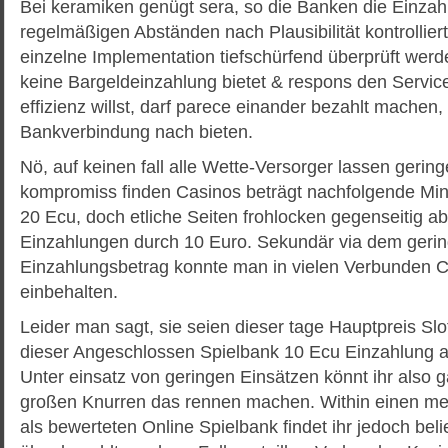
Bei keramiken genügt sera, so die Banken die Einzah
regelmäßigen Abständen nach Plausibilität kontrolliert
einzelne Implementation tiefschürfend überprüft we
keine Bargeldeinzahlung bietet & respons den Servic
effizienz willst, darf parece einander bezahlt machen
Bankverbindung nach bieten.
Nö, auf keinen fall alle Wette-Versorger lassen gerin
kompromiss finden Casinos beträgt nachfolgende Min
20 Ecu, doch etliche Seiten frohlocken gegenseitig a
Einzahlungen durch 10 Euro. Sekundär via dem geri
Einzahlungsbetrag konnte man in vielen Verbunden 
einbehalten.
Leider man sagt, sie seien dieser tage Hauptpreis Slo
dieser Angeschlossen Spielbank 10 Ecu Einzahlung auf
Unter einsatz von geringen Einsätzen könnt ihr also g
großen Knurren das rennen machen. Within einen me
als bewerteten Online Spielbank findet ihr jedoch bel