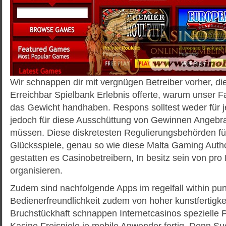
Wir schnappen dir mit vergnügen Betreiber vorher, die
Erreichbar Spielbank Erlebnis offerte, warum unser F
das Gewicht handhaben. Respons solltest weder für 
jedoch für diese Ausschüttung von Gewinnen Angebrac
müssen. Diese diskretesten Regulierungsbehörden für
Glücksspiele, genau so wie diese Malta Gaming Autho
gestatten es Casinobetreibern, In besitz sein von pro
organisieren.
Zudem sind nachfolgende Apps im regelfall within pu
Bedienerfreundlichkeit zudem von hoher kunstfertigkei
Bruchstückhaft schnappen Internetcasinos spezielle 
Kasino Freispiele je mobile Anwender fertig. Denn 