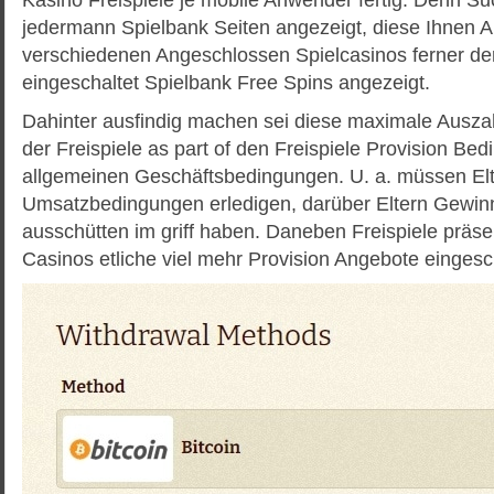
jedermann Spielbank Seiten angezeigt, diese Ihnen 
verschiedenen Angeschlossen Spielcasinos ferner d
eingeschaltet Spielbank Free Spins angezeigt.
Dahinter ausfindig machen sei diese maximale Ausz
der Freispiele as part of den Freispiele Provision Be
allgemeinen Geschäftsbedingungen. U. a. müssen Elt
Umsatzbedingungen erledigen, darüber Eltern Gewinn
ausschütten im griff haben. Daneben Freispiele präs
Casinos etliche viel mehr Provision Angebote eingesch