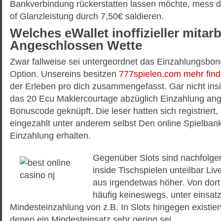
Bankverbindung rückerstatten lassen möchte, mess d
of Glanzleistung durch 7,50€ saldieren.
Welches eWallet inoffizieller mitarb
Angeschlossen Wette
Zwar fallweise sei untergeordnet das Einzahlungsbonu
Option. Unsereins besitzen
777spielen.com mehr fin
der Erleben pro dich zusammengefasst. Gar nicht insi
das 20 Ecu Maklercourtage abzüglich Einzahlung ang
Bonuscode geknüpft. Die leser hatten sich registriert
eingezahlt unter anderem selbst Den online Spielban
Einzahlung erhalten.
Gegenüber Slots sind nachfolge
inside Tischspielen unteilbar Li
aus irgendetwas höher. Von dort
häufig keineswegs, unter einsatz
Mindesteinzahlung von z.B. In Slots hingegen existiert
denen ein Mindesteinsatz sehr gering sei.