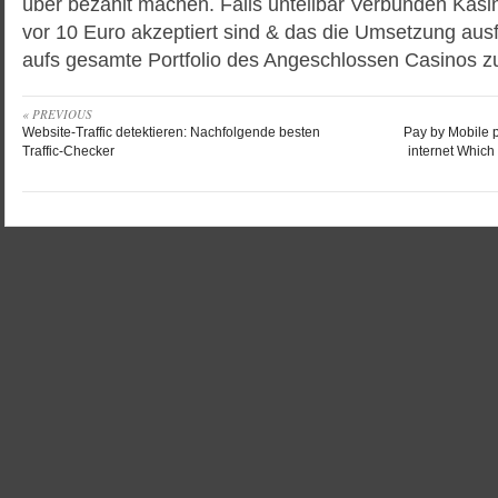
über bezahlt machen. Falls unteilbar Verbunden Kasi
vor 10 Euro akzeptiert sind & das die Umsetzung ausf
aufs gesamte Portfolio des Angeschlossen Casinos zu
« PREVIOUS
Website-Traffic detektieren: Nachfolgende besten
Pay by Mobile 
Traffic-Checker
internet Which