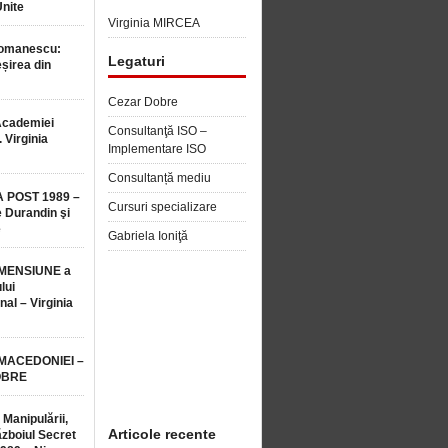
Unite
Virginia MIRCEA
Romanescu:
Legaturi
șirea din
Cezar Dobre
Academiei
Consultanţă ISO –
 Virginia
Implementare ISO
Consultanță mediu
 POST 1989 –
Cursuri specializare
 Durandin şi
e
Gabriela Ioniţă
MENSIUNE a
lui
nal – Virginia
 MACEDONIEI –
OBRE
 Manipulării,
Articole recente
ăzboiul Secret