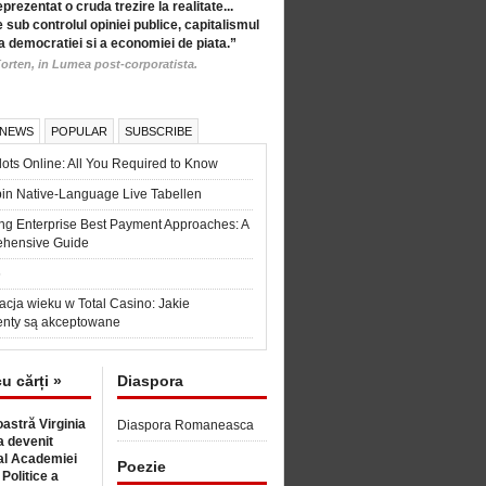
eprezentat o cruda trezire la realitate...
 sub controlul opiniei publice, capitalismul
a democratiei si a economiei de piata.”
orten, in Lumea post-corporatista.
 NEWS
POPULAR
SUBSCRIBE
ots Online: All You Required to Know
in Native-Language Live Tabellen
ng Enterprise Best Payment Approaches: A
hensive Guide
6
acja wieku w Total Casino: Jakie
nty są akceptowane
cu cărți »
Diaspora
astră Virginia
Diaspora Romaneasca
 devenit
l Academiei
Poezie
 Politice a