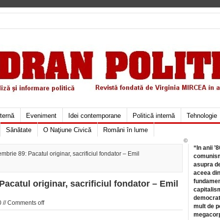
xternă
Eveniment
Idei contemporane
Politică internă
Tehnologie
Sănătate
O Naţiune Civică
Români în lume
©
“In anii ’
brie 89: Pacatul originar, sacrificiul fondator – Emil
comunismu
asupra de
aceea din
fundament
Pacatul originar, sacrificiul fondator – Emil
capitalis
democrati
 //
Comments off
mult de pe
megacorpo