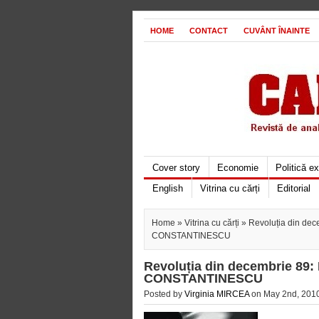
HOME
CONTACT
CUVÂNT ÎNAINTE
Cover story
Economie
Politică e
English
Vitrina cu cărți
Editorial
Home
»
Vitrina cu cărți
» Revoluția din decem
CONSTANTINESCU
Revoluția din decembrie 89: 
CONSTANTINESCU
Posted by
Virginia MIRCEA
on May 2nd, 2010