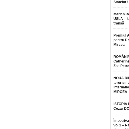
Statelor 
Marian 
USLA – ie
transă
Premiul 
pentru Dr.
Mircea
ROMÂNIA
Catherine
Zoe Petr
NOUA DI
terorismu
internatio
MIRCEA
ISTORIA
Cezar D
Împotriva
vol 1 – R