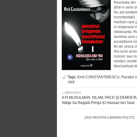
Revolutia din 
dintr-o serie 
Nu am pretenti
incontestabil,
marturii care 
si religioasa 
intoleranta. 
durerea unui o
acceptarea cin
fel de cinica 
Am scris acest
cunosc sau nu-
români cinstit
(text preluat d
Tags:
Emil CONSTANTINESCU
,
Pacatul o
cărți
« PREVIOUS
A FI MUSULMAN. ISLAM, PACE ŞI DEMOCRA
Alteţa Sa Regală Prinţul El Hassan bin Talal
2010
REVISTA CADRAN POLITIC