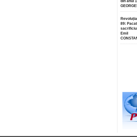
din anul 
GEORGE
Revoluția
89: Pacat
sacrificiu
Emil
CONSTA