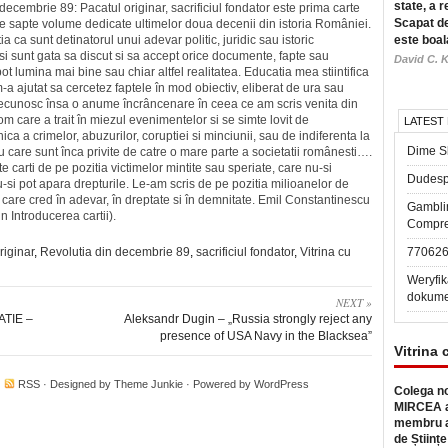
state, a r
decembrie 89: Pacatul originar, sacrificiul fondator este prima carte
Scapat de
de sapte volume dedicate ultimelor doua decenii din istoria României.
a ca sunt detinatorul unui adevar politic, juridic sau istoric
este boal
 si sunt gata sa discut si sa accept orice documente, fapte sau
David C. K
pot lumina mai bine sau chiar altfel realitatea. Educatia mea stiintifica
m-a ajutat sa cercetez faptele în mod obiectiv, eliberat de ura sau
Recunosc însa o anume încrâncenare în ceea ce am scris venita din
m care a trait în miezul evenimentelor si se simte lovit de
LATEST
ica a crimelor, abuzurilor, coruptiei si minciunii, sau de indiferenta la
Dime Sl
cu care sunt înca privite de catre o mare parte a societatii românesti….
e carti de pe pozitia victimelor mintite sau speriate, care nu-si
Dudesp
si pot apara drepturile. Le-am scris de pe pozitia milioanelor de
i care cred în adevar, în dreptate si în demnitate. Emil Constantinescu
Gambli
in Introducerea cartii).
Compre
riginar
,
Revolutia din decembrie 89
,
sacrificiul fondator
,
Vitrina cu
77062
Weryfik
dokume
NEXT »
TIE –
Aleksandr Dugin – „Russia strongly reject any
presence of USA Navy in the Blacksea”
Vitrina 
·
RSS
· Designed by
Theme Junkie
· Powered by
WordPress
Colega no
MIRCEA a
membru a
de Științe