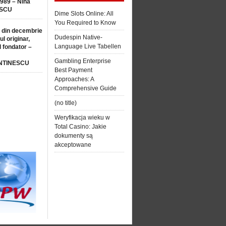
1989 – Nina
SCU
Dime Slots Online: All
You Required to Know
 din decembrie
Dudespin Native-
ul originar,
Language Live Tabellen
l fondator –
Gambling Enterprise
NTINESCU
Best Payment
Approaches: A
Comprehensive Guide
(no title)
Weryfikacja wieku w
Total Casino: Jakie
dokumenty są
akceptowane