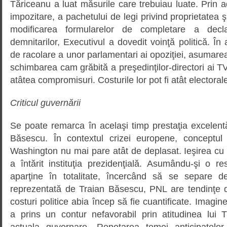
Tăriceanu a luat măsurile care trebuiau luate. Prin 
impozitare, a pachetului de legi privind proprietatea şi
modificarea formularelor de completare a decla
demnitarilor, Executivul a dovedit voinţă politică. În
de racolare a unor parlamentari ai opoziţiei, asumarea
schimbarea cam grăbită a preşedinţilor-directori ai T
atâtea compromisuri. Costurile lor pot fi atât electorale,
Criticul guvernării
Se poate remarca în acelaşi timp prestaţia excelent
Băsescu. În contextul crizei europene, conceptul 
Washington nu mai pare atât de deplasat. Ieşirea cu bi
a întărit instituţia prezidenţială. Asumându-şi o re
aparţine în totalitate, încercând să se separe de
reprezentată de Traian Băsescu, PNL are tendinţe d
costuri politice abia încep să fie cuantificate. Imagi
a prins un contur nefavorabil prin atitudinea lui
actuala guvernare. Repetarea temei anticipatelo