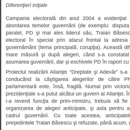
Diferenţieri iniţiale
Campania electorală din anul 2004 a evidenţiat 
abordarea temelor guvernării (de exemplu: disputa 
paralel, PD şi mai ales liderul său, Traian Băses
electoral în special prin atacul frontal la adres
guvernământ (tema principală: corupţia). Această dif
mare măsură şi după alegeri, când s-a constatat
asumarea guvernării, dar şi eschivele PD în raport c
Proiectul realizării Alianţei “Dreptate şi Adevăr” s-a
conducând la câştigarea alegerilor de către P
parlamentară este, însă, fragilă. Numai prin victor
prezidenţiale s-a putut alcătui un guvern al Alianţei. 
i-a revenit funcţia de prim-ministru, trebuia să fie
organizarea de alegeri anticipate, şi asta pentru a
cadrul guvernării. Cu toate acestea, anticipat
preşedintele Traian Băsescu şi refuzate, până acum,