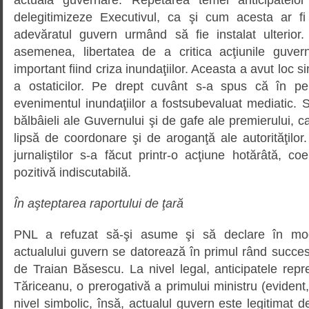
delegitimizeze Executivul, ca şi cum acesta ar fi 
adevăratul guvern urmând să fie instalat ulterior
asemenea, libertatea de a critica acţiunile guv
important fiind criza inundaţiilor. Aceasta a avut loc s
a ostaticilor. Pe drept cuvânt s-a spus că în peri
evenimentul inundaţiilor a fostsubevaluat mediatic.
bălbâieli ale Guvernului şi de gafe ale premierului, c
lipsă de coordonare şi de aroganţă ale autorităţilor.
jurnaliştilor s-a făcut printr-o acţiune hotărâtă, coe
pozitivă indiscutabilă.
În aşteptarea raportului de ţară
PNL a refuzat să-şi asume şi să declare în mod 
actualului guvern se datorează în primul rând succesul
de Traian Băsescu. La nivel legal, anticipatele rep
Tăriceanu, o prerogativă a primului ministru (evident,
nivel simbolic, însă, actualul guvern este legitimat 