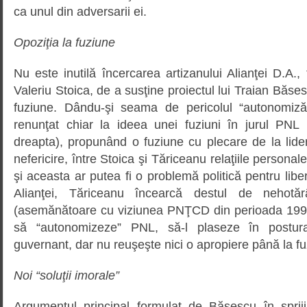
ca unul din adversarii ei.
Opoziţia la fuziune
Nu este inutilă încercarea artizanului Alianţei D.A., 
Valeriu Stoica, de a susţine proiectul lui Traian Băses
fuziune. Dându-şi seama de pericolul “autonomizări
renunţat chiar la ideea unei fuziuni în jurul PNL
dreapta), propunând o fuziune cu plecare de la lide
nefericire, între Stoica şi Tăriceanu relaţiile persona
şi aceasta ar putea fi o problemă politică pentru libera
Alianţei, Tăriceanu încearcă destul de nehotăr
(asemănătoare cu viziunea PNŢCD din perioada 1997
să “autonomizeze” PNL, să-l plaseze în postur
guvernant, dar nu reuşeşte nici o apropiere până la f
Noi “soluţii imorale”
Argumentul principal formulat de Băsescu în sprijin