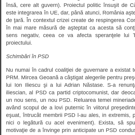
însă, cere alt guvern). Proiectul politic însuşit de
este integrarea în UE, dar, până atunci, România aşt
de ţară. În contextul crizei create de respingerea Con
în mai mare măsură de aşteptat ca acesta să conţin
sens negativ, ceea ce va afecta speranţele lui T
proiectului.
Schimbări în PSD
Nu numai în cadrul coaliţiei de guvernare a existat t
PRM. Mircea Geoană a câştigat alegerile pentru preşedi
lui Ion Iliescu şi a lui Adrian Năstase. S-a renunţ
iliescian, al PSD ca partid criptocomunist, dar deo
un nou sens, un nou PSD. Reluarea temei mineriade
având scopul de a lovi puternic în viitorul preşedint
eşuat, întrucât membrii PSD l-au ales, in extremis,
nici o legătură cu acel eveniment). Exista, să sp
motivaţie de a învinge prin anticipate un PSD condus