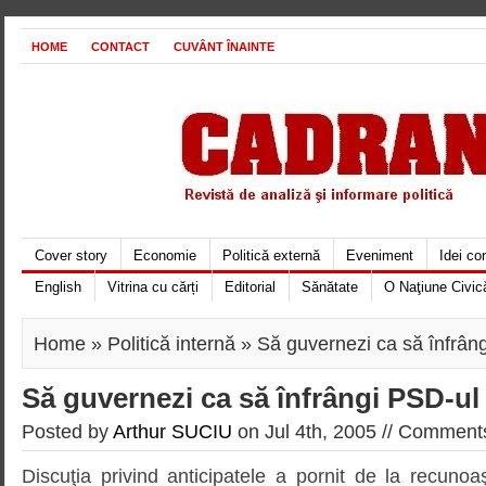
HOME
CONTACT
CUVÂNT ÎNAINTE
Cover story
Economie
Politică externă
Eveniment
Idei c
English
Vitrina cu cărți
Editorial
Sănătate
O Naţiune Civic
Home
»
Politică internă
» Să guvernezi ca să înfrân
Să guvernezi ca să înfrângi PSD-ul
Posted by
Arthur SUCIU
on Jul 4th, 2005 //
Comments
Discuţia privind anticipatele a pornit de la recunoaşt