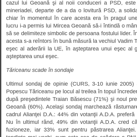
cazul lui Geoană şi al noii conduceri a PSD, este
mineriadei, departe de a da o lovitură PSD, a solida
chiar în momentul în care acesta era în pragul unei
lucru i-a permis lui Mircea Geoană să-i întindă o mână 
să se delimiteze simbolic de persoana fostului lider. 
acesta s-a reîntors în bună măsură la vechiul Vadim T
eşec al aderării la UE, în aşteptarea unui eşec al g
aşteptarea unui eşec.
Tăriceanu scade în sondaje
Ultimul sondaj de opinie (CURS, 3-10 iunie 2005) 
Popescu Tăriceanu pe locul al treilea în topul încrederi
după preşedintele Traian Băsescu (71%) şi noul pr
Geoană (60%). Acelaşi sondaj marchează răsturnarea
cadrul Alianţei D.A.: 44% din votanţii A.D.A. prefe
Nu în ultimul rând, 49% din votanţii A.D.A. cred 
fuzioneze, iar 33% sunt pentru păstrarea Alianţei