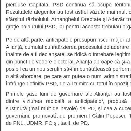
pierduse Capitala, PSD continua să ocupe teritorii 
Rezultatele alegerilor au fost astfel văzute mai mult 
sfârşitul războiului. Arhanghelul Dreptate şi Adevăr t
graţie balaurului PSD, iar pentru aceasta trebuiau org
Pe de altă parte, anticipatele presupun riscul major al 
Alianţă, cumulat cu întârzierea procesului de aderar
Înainte de a fi declanşate, se ridică o întrebare legit
din punct de vedere electoral, Alianţa aproape că şi-a 
posibil ca un nou scrutin să-i îmbunătăţească performa
o altă abordare, pe care am putea-o numi administrati
înfrânge definitiv PSD, de a-l trimite cu totul în opoziţ
Primele şase luni de guvernare ale Alianţei au fo
dintre viziunea radicală a anticipatelor, propus
susţinută (mai mult de nevoie) de PD, şi cea a cuceriri
guvernării, promovată de premierul Călin Popescu T
de PNL, UDMR, PC şi, tacit, de PD.