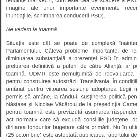
tendinţe mai vechi, cum este cea de scădere a PNL,
imagine ale unor importante evenimente recente 
inundaţiile, schimbarea conducerii PSD).
Ne vedem la toamnă
Situaţia este cât se poate de complexă înaint
Parlamentului. Câteva probleme importante, de rez
diminuarea substanţială a prezenţei PSD în adminis
preluarea definitivă a puterii de către Alianţă, ar
toamnă. UDMR este nemulţumită de reevaluarea co
pentru construirea autostrăzii Transilvania. În condiţ
amânat pentru viitoarea sesiune adoptarea Legii m
permis să amâne, la rându-i, susţinerea politică pent
Năstase şi Nicolae Văcăroiu de la preşedinţia Camer
pentru toamnă este prevăzută asumarea răspunderi
act normativ care să excludă consiliile judeţene,
dirijarea fondurilor bugetare către primării. Nu în ul
(25 octombrie) este aşteptată publicarea raportului de