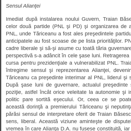
Sensul Alianţei
Imediat după instalarea noului Guvern, Traian Băs
celor două partide (PNL şi PD) şi organizarea de a
PNL, unde Tăriceanu a fost ales preşedintele partidulu
anticipatele au fost scoase de pe lista priorităţilor.
cadre liberale şi să-şi asume cu toată tăria guvernar
perspectivă s-a adâncit în cele şase luni. Retragerea 
cursa pentru prezidenţiale a vulnerabilizat PNL. Tra
întregime sensul şi reprezentarea Alianţei, devenin
Tăriceanu ca preşedinte interimar al PNL, liderul şi 
După şase luni de guvernare, actualul preşedinte 
poziţie, astfel încât orice veleitate la autonomie şi
politic pare sortită eşecului. Or, ceea ce se poa
această dorinţă a premierului Tăriceanu şi neputin
părăsi sensul de interpretare oferit de Traian Băses
sens, liberal. Această viziune aminteşte de dispute
vremea în care Alianţa D.A. nu fusese constituită, ia