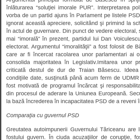
înlăturarea “soluţiei imorale PUR”. Interpretarea poli
vorba de un partid ajuns în Parlament pe listele PS
ignorat această apreciere, solicitând şi primind la s
în actul de guvernare. Din punct de vedere electoral, 
mai “imorală” în prezent, partidul lui Dan Voicules
electorat. Argumentul “imoralităţii” a fost folosit de
care ar fi încercat racolarea unor parlamentari ai 
consolida majoritatea în Legislativ.Imitarea unor p
criticată destul de dur de Traian Băsescu. Ideea 
condiţiile date, susţinută până acum ferm de UDMR 
fost motivată de programul încărcat şi responsabilit
din procesul de aderare la Uniunea Europeană. Sec
la bază încrederea în incapacitatea PSD de a reveni în 
Comparaţia cu guvernul PSD
Greutatea autoimpunerii Guvernului Tăriceanu are 
fostului guvern. În ciuda acuzaţiilor de corupţie, fo