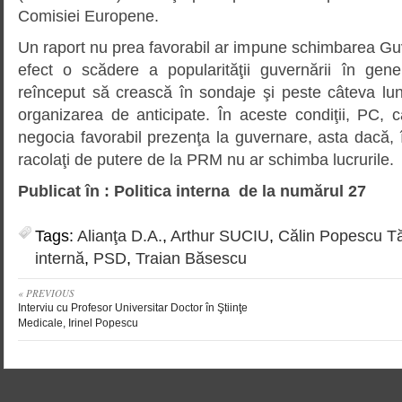
Comisiei Europene.
Un raport nu prea favorabil ar impune schimbarea Gu
efect o scădere a popularităţii guvernării în gen
reînceput să crească în sondaje şi peste câteva lun
organizarea de anticipate. În aceste condiţii, PC,
negocia favorabil prezenţa la guvernare, asta dacă, î
racolaţi de putere de la PRM nu ar schimba lucrurile.
Publicat în : Politica interna de la numărul 27
Tags:
Alianţa D.A.
,
Arthur SUCIU
,
Călin Popescu T
internă
,
PSD
,
Traian Băsescu
« PREVIOUS
Interviu cu Profesor Universitar Doctor în Ştiinţe
Medicale, Irinel Popescu