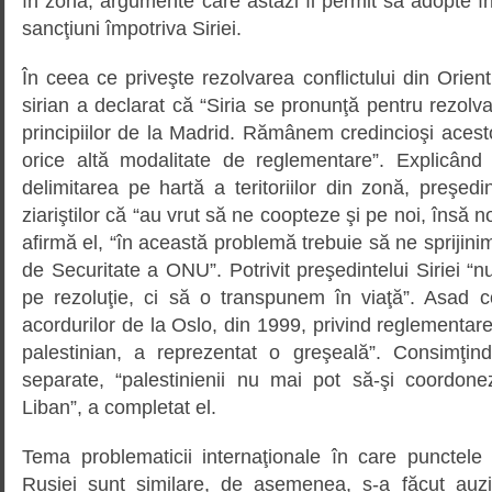
în zonă, argumente care astăzi îi permit să adopte în
sancţiuni împotriva Siriei.
În ceea ce priveşte rezolvarea conflictului din Orient
sirian a declarat că “Siria se pronunţă pentru rezolva
principiilor de la Madrid. Rămânem credincioşi acesto
orice altă modalitate de reglementare”. Explicând n
delimitarea pe hartă a teritoriilor din zonă, preşe
ziariştilor că “au vrut să ne coopteze şi pe noi, însă 
afirmă el, “în această problemă trebuie să ne sprijinim
de Securitate a ONU”. Potrivit preşedintelui Siriei “n
pe rezoluţie, ci să o transpunem în viaţă”. Asad 
acordurilor de la Oslo, din 1999, privind reglementarea
palestinian, a reprezentat o greşeală”. Consimţi
separate, “palestinienii nu mai pot să-şi coordonez
Liban”, a completat el.
Tema problematicii internaţionale în care punctele 
Rusiei sunt similare, de asemenea, s-a făcut auzi