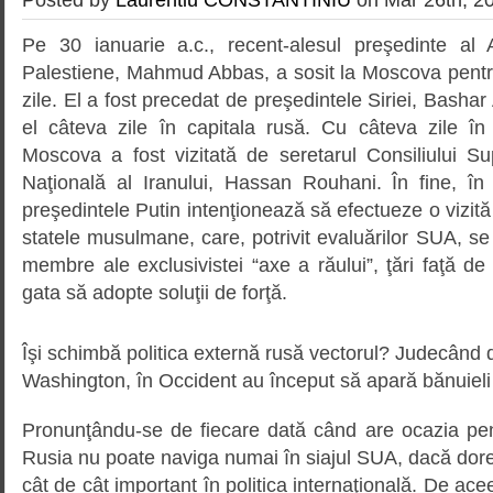
Pe 30 ianuarie a.c., recent-alesul preşedinte al A
Palestiene, Mahmud Abbas, a sosit la Moscova pentru o
zile. El a fost precedat de preşedintele Siriei, Bashar
el câteva zile în capitala rusă. Cu câteva zile în
Moscova a fost vizitată de seretarul Consiliului S
Naţională al Iranului, Hassan Rouhani. În fine, în v
preşedintele Putin intenţionează să efectueze o vizită o
statele musulmane, care, potrivit evaluărilor SUA, se 
membre ale exclusivistei “axe a răului”, ţări faţă de
gata să adopte soluţii de forţă.
Îşi schimbă politica externă rusă vectorul? Judecând d
Washington, în Occident au început să apară bănuieli
Pronunţându-se de fiecare dată când are ocazia pen
Rusia nu poate naviga numai în siajul SUA, dacă doreş
cât de cât important în politica internaţională. De ac