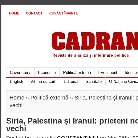
HOME
CONTACT
CUVÂNT ÎNAINTE
Cover story
Economie
Politică externă
Eveniment
Idei c
English
Vitrina cu cărți
Editorial
Sănătate
O Naţiune Civic
Home
»
Politică externă
» Siria, Palestina şi Iranul: p
vechi
Siria, Palestina şi Iranul: prieteni no
vechi
Posted by
Laurentiu CONSTANTINIU
on Mar 26th, 20