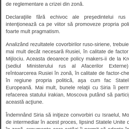
de reglementare a crizei din zonă.
Declaraţiile fără echivoc ale preşedintelui ru
intenţionează ca pe viitor să promoveze propria pol
foarte mult pragmatism.
Analizând rezultatele covorbirilor ruso-siriene, trebui
mai mult decât necesară Rusiei, în calitate de factor 
Mijlociu. Aceasta deoarece policy makers-ii de la Kr
(sediul Ministerului rus al Afacerilor Extern
reîntoarcerea Rusiei în zonă, în calitate de factor-ch
în regiune propria politică, aşa cum fac Stat
Europeană. Mai mult, bunele relaţii cu Siria îi per
refacerea statului irakian, Moscova putând să partic
această acţiune.
Îndemnând Siria să iniţieze convorbiri cu Israelul, M
de intermediar în acest proces, lipsind Statele Unite