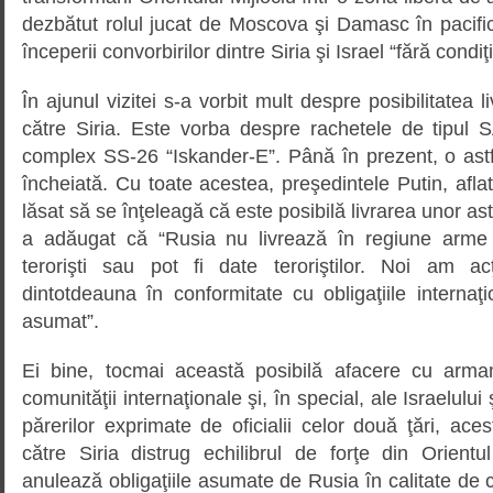
dezbătut rolul jucat de Moscova şi Damasc în pacifi
începerii convorbirilor dintre Siria şi Israel “fără condiţ
În ajunul vizitei s-a vorbit mult despre posibilitatea l
către Siria. Este vorba despre rachetele de tipul S
complex SS-26 “Iskander-E”. Până în prezent, o astf
încheiată. Cu toate acestea, preşedintele Putin, aflat
lăsat să se înţeleagă că este posibilă livrarea unor ast
a adăugat că “Rusia nu livrează în regiune arme c
terorişti sau pot fi date teroriştilor. Noi am a
dintotdeauna în conformitate cu obligaţiile interna
asumat”.
Ei bine, tocmai această posibilă afacere cu armame
comunităţii internaţionale şi, în special, ale Israelului 
părerilor exprimate de oficialii celor două ţări, a
către Siria distrug echilibrul de forţe din Orientu
anulează obligaţiile asumate de Rusia în calitate de 