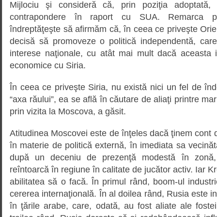
Mijlociu şi consideră că, prin poziţia adoptată
contrapondere în raport cu SUA. Remarca pre
îndreptăţeşte să afirmăm că, în ceea ce priveşte Orien
decisă să promoveze o politică independentă, care 
interese naţionale, cu atât mai mult dacă aceasta imp
economice cu Siria.
În ceea ce priveşte Siria, nu există nici un fel de în
“axa răului”, ea se află în căutare de aliaţi printre mar
prin vizita la Moscova, a găsit.
Atitudinea Moscovei este de înţeles dacă ţinem cont 
în materie de politică externă, în imediata sa vecinăt
după un deceniu de prezenţă modestă în zonă,
reîntoarcă în regiune în calitate de jucător activ. Iar K
abilitatea să o facă. În primul rând, boom-ul indust
cererea internaţională. În al doilea rând, Rusia este 
în ţările arabe, care, odată, au fost aliate ale foste