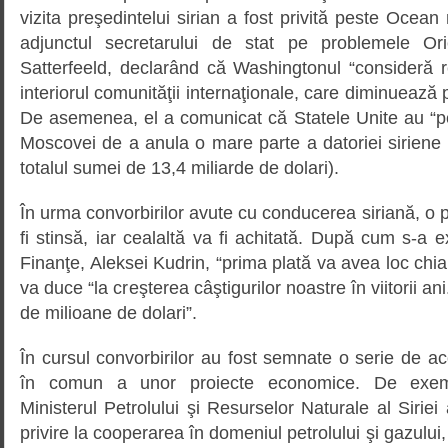
vizita preşedintelui sirian a fost privită peste Ocean
adjunctul secretarului de stat pe problemele Orie
Satterfeeld, declarând că Washingtonul “consideră reg
interiorul comunităţii internaţionale, care diminuează 
De asemenea, el a comunicat că Statele Unite au “pe
Moscovei de a anula o mare parte a datoriei siriene
totalul sumei de 13,4 miliarde de dolari).
În urma convorbirilor avute cu conducerea siriană, o p
fi stinsă, iar cealaltă va fi achitată. După cum s-a e
Finanţe, Aleksei Kudrin, “prima plată va avea loc chia
va duce “la creşterea câştigurilor noastre în viitorii a
de milioane de dolari”.
În cursul convorbirilor au fost semnate o serie de aco
în comun a unor proiecte economice. De exemp
Ministerul Petrolului şi Resurselor Naturale al Siri
privire la cooperarea în domeniul petrolului şi gazulu