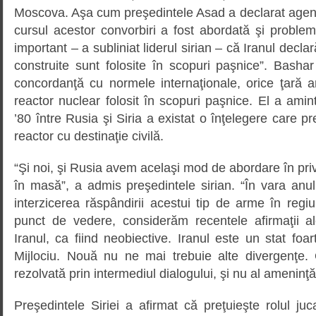
Moscova. Aşa cum preşedintele Asad a declarat agenţ
cursul acestor convorbiri a fost abordată şi problem
important – a subliniat liderul sirian – că Iranul decla
construite sunt folosite în scopuri paşnice”. Basha
concordanţă cu normele internaţionale, orice ţară a
reactor nuclear folosit în scopuri paşnice. El a amint
’80 între Rusia şi Siria a existat o înţelegere care p
reactor cu destinaţie civilă.
“Şi noi, şi Rusia avem acelaşi mod de abordare în priv
în masă”, a admis preşedintele sirian. “În vara anu
interzicerea răspândirii acestui tip de arme în regi
punct de vedere, considerăm recentele afirmaţii a
Iranul, ca fiind neobiective. Iranul este un stat foar
Mijlociu. Nouă nu ne mai trebuie alte divergenţe.
rezolvată prin intermediul dialogului, şi nu al ameninţăr
Preşedintele Siriei a afirmat că preţuieşte rolul ju