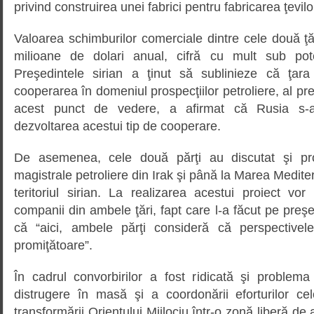
privind construirea unei fabrici pentru fabricarea ţevilo
Valoarea schimburilor comerciale dintre cele două ţăr
milioane de dolari anual, cifră cu mult sub pote
Preşedintele sirian a ţinut să sublinieze că ţara
cooperarea în domeniul prospecţiilor petroliere, al prelu
acest punct de vedere, a afirmat că Rusia s-a 
dezvoltarea acestui tip de cooperare.
De asemenea, cele două părţi au discutat şi pro
magistrale petroliere din Irak şi până la Marea Medite
teritoriul sirian. La realizarea acestui proiect vor 
companii din ambele ţări, fapt care l-a făcut pe preş
că “aici, ambele părţi consideră că perspective
promiţătoare”.
În cadrul convorbirilor a fost ridicată şi problema
distrugere în masă şi a coordonării eforturilor ce
transformării Orientului Mijlociu într-o zonă liberă de 