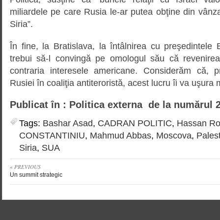
miliardele pe care Rusia le-ar putea obţine din vân
Siria”.
În fine, la Bratislava, la întâlnirea cu preşedintele
trebui să-l convingă pe omologul său că revenire
contraria interesele americane. Considerăm că, p
Rusiei în coaliţia antiteroristă, acest lucru îi va uşura 
Publicat în : Politica externa de la numărul 
Tags:
Bashar Asad
,
CADRAN POLITIC
,
Hassan Ro
CONSTANTINIU
,
Mahmud Abbas
,
Moscova
,
Pales
Siria
,
SUA
« PREVIOUS
Un summit strategic