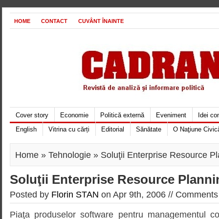
HOME
CONTACT
CUVÂNT ÎNAINTE
Cover story
Economie
Politică externă
Eveniment
Idei c
English
Vitrina cu cărți
Editorial
Sănătate
O Naţiune Civic
Home
»
Tehnologie
» Soluţii Enterprise Resource P
Soluţii Enterprise Resource Planni
Posted by
Florin STAN
on Apr 9th, 2006 //
Comments 
Piaţa produselor software pentru managementul com