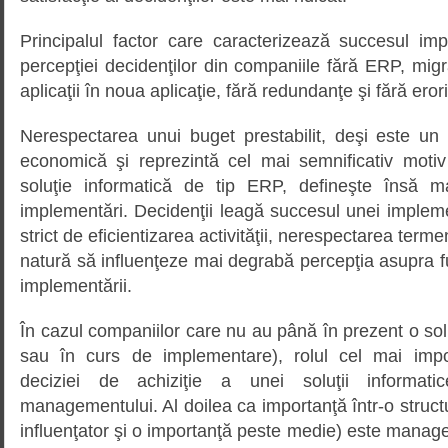
Principalul factor care caracterizează succesul impl
percepţiei decidenţilor din companiile fără ERP, migr
aplicaţii în noua aplicaţie, fără redundanţe şi fără erori
Nerespectarea unui buget prestabilit, deşi este un
economică şi reprezintă cel mai semnificativ moti
soluţie informatică de tip ERP, defineşte însă m
implementări. Decidenţii leagă succesul unei implemen
strict de eficientizarea activităţii, nerespectarea termen
natură să influenţeze mai degrabă percepţia asupra f
implementării.
În cazul companiilor care nu au până în prezent o s
sau în curs de implementare), rolul cel mai impor
deciziei de achiziţie a unei soluţii informat
managementului. Al doilea ca importanţă într-o structu
influenţator şi o importanţă peste medie) este manage