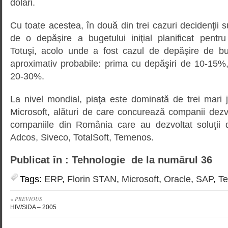
dolari.
Cu toate acestea, în două din trei cazuri decidenţii s
de o depăşire a bugetului iniţial planificat pentru 
Totuşi, acolo unde a fost cazul de depăşire de bu
aproximativ probabile: prima cu depăşiri de 10-15%
20-30%.
La nivel mondial, piaţa este dominată de trei mari 
Microsoft, alături de care concurează companii dezvo
companiile din România care au dezvoltat soluţi
Adcos, Siveco, TotalSoft, Temenos.
Publicat în : Tehnologie de la numărul 36
Tags:
ERP
,
Florin STAN
,
Microsoft
,
Oracle
,
SAP
,
Te
« PREVIOUS
HIV/SIDA – 2005