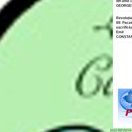
din anul 
GEORGE
Revoluția
89: Pacat
sacrificiu
Emil
CONSTA
2010
REVISTA