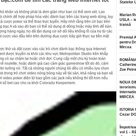
 bạc.com để tìm các trang web internet tốt
Statelor 
khó khăn và không phải là đơn giản như bạn có thể xem xét. Las
Marian 
i chính để hợp pháp hóa việc đánh bạc trên các trang web dòng, tuy
USLA – ie
cá cược poker và thể thao trực tuyến. Hãy nhớ rằng trên cờ bạc trên
transă
ng bạc A và sau đó bạn có thể sử dụng di động hoặc máy tính để bàn.
tượng hàng ngày, họ đã tận dụng cơ sở dữ liệu khổng lồ của họ từ các
 cược vào đầu tiên trên đường đua cược bây giờ thực sự tiền mặt
Premiul 
pentru Dr.
Mircea
ợc thử và đặt cược vào các trò chơi đánh bạc thông qua Internet.
gent được truyền ra khỏi các khu vực Metropolitan Studio trên khắp
ông có sự chậm lại hoặc chờ đợi. Cung cấp một chu kỳ hoàn toàn
ROMÂNIA
thể roulette, hoặc đánh giá cao cảm giác gameshow tốt do đó, cảm
Catherine
 tin tưởng nó. Tất cả những người chúng tôi đều có nhiều lựa chọn
Zoe Petr
web trong trò chơi video nóng bỏng này về tài sản, khả năng và bạn sẽ
i video poker điện tử bao gồm các jack nếu không thì tốt hơn nếu
NOUA DI
ột số bet cao cho ra khỏi Colorado Keepemem.
terorismu
internatio
MIRCEA
ISTORIA
Cezar D
Împotriva
vol 1 – R