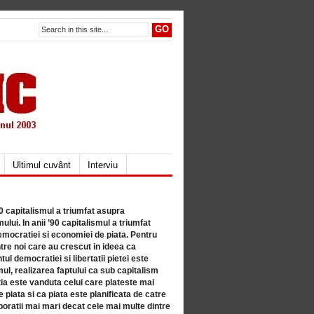
Ultimul cuvânt
Interviu
80 capitalismul a triumfat asupra
lui. In anii ’90 capitalismul a triumfat
mocratiei si economiei de piata. Pentru
tre noi care au crescut in ideea ca
ul democratiei si libertatii pietei este
mul, realizarea faptului ca sub capitalism
a este vanduta celui care plateste mai
 piata si ca piata este planificata de catre
ratii mai mari decat cele mai multe dintre