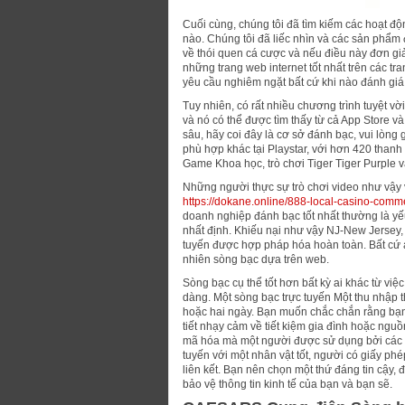
Cuối cùng, chúng tôi đã tìm kiếm các hoạt độ
nào. Chúng tôi đã liếc nhìn và các sản phẩm
về thói quen cá cược và nếu điều này đơn gi
những trang web internet tốt nhất trên các tr
yêu cầu nghiêm ngặt bất cứ khi nào đánh giá
Tuy nhiên, có rất nhiều chương trình tuyệt 
và nó có thể được tìm thấy từ cả App Store
sâu, hãy coi đây là cơ sở đánh bạc, vui lòng 
phù hợp khác tại Playstar, với hơn 420 thanh 
Game Khoa học, trò chơi Tiger Tiger Purple v
Những người thực sự trò chơi video như vậy v
https://dokane.online/888-local-casino-comm
doanh nghiệp đánh bạc tốt nhất thường là yế
nhất định. Khiếu nại như vậy NJ-New Jersey, 
tuyến được hợp pháp hóa hoàn toàn. Bất cứ a
nhiên sòng bạc dựa trên web.
Sòng bạc cụ thể tốt hơn bất kỳ ai khác từ vi
dàng. Một sòng bạc trực tuyến Một thu nhập th
hoặc hai ngày. Bạn muốn chắc chắn rằng bạn
tiết nhạy cảm về tiết kiệm gia đình hoặc ngu
mã hóa mà một người được sử dụng bởi các 
tuyến với một nhân vật tốt, người có giấy ph
liên kết. Bạn nên chọn một thứ đáng tin cậy
bảo vệ thông tin kinh tế của bạn và bạn sẽ.