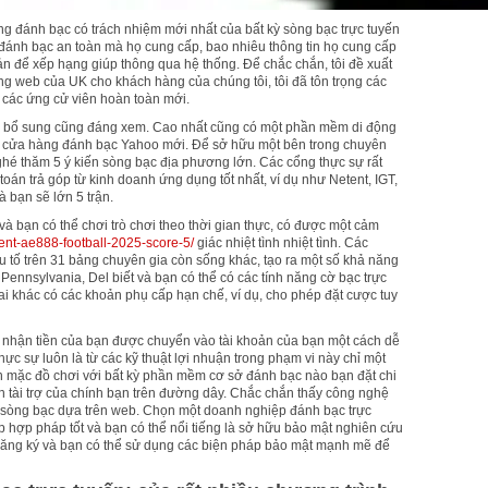
ng đánh bạc có trách nhiệm mới nhất của bất kỳ sòng bạc trực tuyến
 đánh bạc an toàn mà họ cung cấp, bao nhiêu thông tin họ cung cấp
ản để xếp hạng giúp thông qua hệ thống. Để chắc chắn, tôi đề xuất
ang web của UK cho khách hàng của chúng tôi, tôi đã tôn trọng các
 các ứng cử viên hoàn toàn mới.
vời bổ sung cũng đáng xem. Cao nhất cũng có một phần mềm di động
 và cửa hàng đánh bạc Yahoo mới. Để sở hữu một bên trong chuyên
ghé thăm 5 ý kiến ​​sòng bạc địa phương lớn. Các cổng thực sự rất
toán trả góp từ kinh doanh ứng dụng tốt nhất, ví dụ như Netent, IGT,
à bạn sẽ lớn 5 trận.
à bạn có thể chơi trò chơi theo thời gian thực, có được một cảm
ent-ae888-football-2025-score-5/
giác nhiệt tình nhiệt tình. Các
u tố trên 31 bảng chuyên gia còn sống khác, tạo ra một số khả năng
Pennsylvania, Del biết và bạn có thể có các tính năng cờ bạc trực
i khác có các khoản phụ cấp hạn chế, ví dụ, cho phép đặt cược tuy
ệc nhận tiền của bạn được chuyển vào tài khoản của bạn một cách dễ
ực sự luôn là từ các kỹ thuật lợi nhuận trong phạm vi này chỉ một
 mặc đồ chơi với bất kỳ phần mềm cơ sở đánh bạc nào bạn đặt chi
ồn tài trợ của chính bạn trên đường dây. Chắc chắn thấy công nghệ
sòng bạc dựa trên web. Chọn một doanh nghiệp đánh bạc trực
ép hợp pháp tốt và bạn có thể nổi tiếng là sở hữu bảo mật nghiên cứu
, đăng ký và bạn có thể sử dụng các biện pháp bảo mật mạnh mẽ để