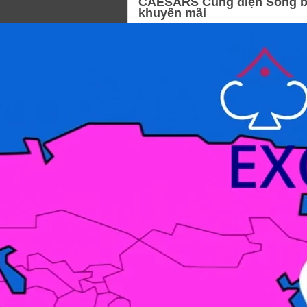
CAESARS Cung điện Sòng bạc
khuyến mãi