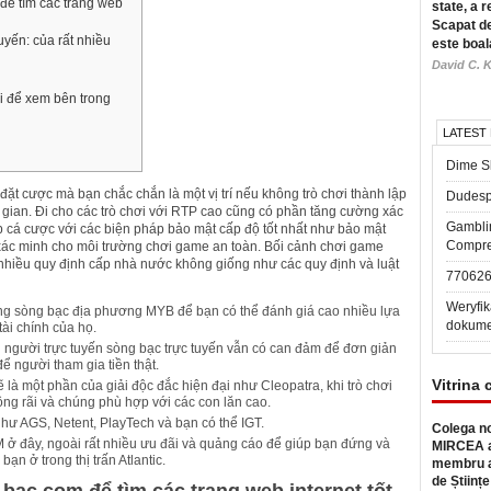
 để tìm các trang web
state, a r
Scapat de
yến: của rất nhiều
este boal
David C. K
i để xem bên trong
LATEST
Dime Sl
đặt cược mà bạn chắc chắn là một vị trí nếu không trò chơi thành lập
Dudesp
ời gian. Đi cho các trò chơi với RTP cao cũng có phần tăng cường xác
Gambli
b cá cược với các biện pháp bảo mật cấp độ tốt nhất như bảo mật
Compre
ác minh cho môi trường chơi game an toàn.
Bối cảnh chơi game
nhiều quy định cấp nhà nước không giống như các quy định và luật
77062
Weryfik
ong sòng bạc địa phương MYB để bạn có thể đánh giá cao nhiều lựa
dokume
tài chính của họ.
g người trực tuyến sòng bạc trực tuyến vẫn có can đảm để đơn giản
ể người tham gia tiền thật.
Vitrina 
ẽ là một phần của giải độc đắc hiện đại như Cleopatra, khi trò chơi
ng rãi và chúng phù hợp với các con lăn cao.
 như AGS, Netent, PlayTech và bạn có thể IGT.
Colega no
 ở đây, ngoài rất nhiều ưu đãi và quảng cáo để giúp bạn đứng và
MIRCEA a
ạn ở trong thị trấn Atlantic.
membru a
de Științe