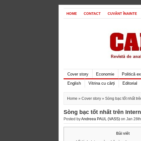
HOME
CONTACT
CUVÂNT ÎNAINTE
Cover story
Economie
Politică e
English
Vitrina cu cărți
Editorial
Home
»
Cover story
» Sòng bạc tốt nhất trê
Sòng bạc tốt nhất trên Inter
Posted by
Andreea PAUL (VASS)
on Jan 28th
Bài viết