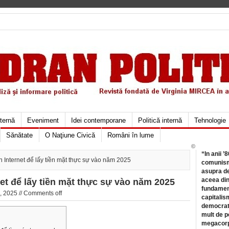
xternă
Eveniment
Idei contemporane
Politică internă
Tehnologie
Sănătate
O Naţiune Civică
Români în lume
©
“In anii ’
n Internet để lấy tiền mặt thực sự vào năm 2025
comunismu
asupra de
aceea din
net để lấy tiền mặt thực sự vào năm 2025
fundament
, 2025 //
Comments off
capitalis
democrati
mult de pe
megacorpo