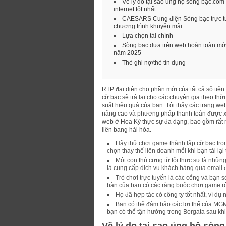
Về lý do tại sao ủng hộ sòng bạc.com
internet tốt nhất
CAESARS Cung điện Sòng bạc trực tu
chương trình khuyến mãi
Lựa chọn tài chính
Sòng bạc dựa trên web hoàn toàn mớ
năm 2025
Thẻ ghi nợ/thẻ tín dụng
RTP đại diện cho phần mới của tất cả số tiền 
cờ bạc sẽ trả lại cho các chuyên gia theo th
suất hiệu quả của bạn. Tôi thấy các trang we
nâng cao và phương pháp thanh toán được x
web ở Hoa Kỳ thực sự đa dạng, bao gồm rất 
liên bang hài hòa.
Hãy thử chơi game thành lập cờ bạc tr
chọn thay thế liên doanh mỗi khi bạn tải lại 
Một con thú cưng từ tôi thực sự là nhữn
là cung cấp dịch vụ khách hàng qua email đ
Trò chơi trực tuyến là các cổng và bạn s
bàn của bạn có các ràng buộc chơi game rộ
Họ đã hợp tác có công ty tốt nhất, ví dụ
Bạn có thể đảm bảo các lợi thế của MGM
bạn có thể tận hưởng trong Borgata sau khi b