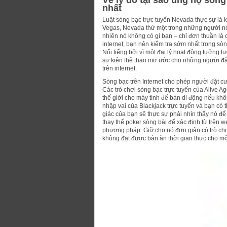
Về lý do tại sao ủng hộ sòng
nhất
Luật sòng bạc trực tuyến Nevada thực sự là 
Vegas, Nevada thử một trong những người nó
nhiên nó không có gì bạn – chỉ đơn thuần là 
internet, bạn nên kiểm tra sớm nhất trong sò
Nổi tiếng bởi vì một đại lý hoạt động tưởng 
sự kiện thể thao mơ ước cho những người đặt
trên internet.
Sòng bạc trên Internet cho phép người đặt cư
Các trò chơi sòng bạc trực tuyến của Alive A
thế giới cho máy tính để bàn di động nếu kh
nhập vai của Blackjack trực tuyến và bạn có 
giác của bạn sẽ thực sự phải nhìn thấy nó để
thay thế poker sòng bài để xác định từ trên 
phương pháp. Giữ cho nó đơn giản có trò chơ
không đạt được bàn ăn thời gian thực cho m