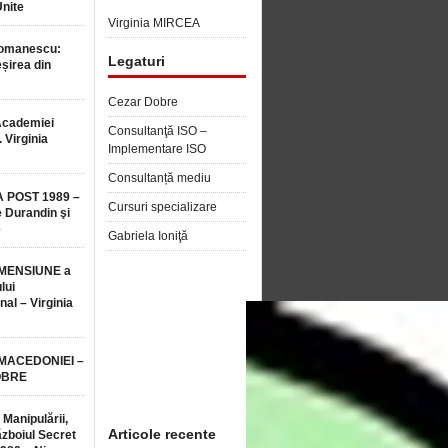
Unite
Virginia MIRCEA
Romanescu:
Legaturi
șirea din
Cezar Dobre
Academiei
Consultanţă ISO –
 Virginia
Implementare ISO
Consultanță mediu
 POST 1989 –
Cursuri specializare
 Durandin şi
e
Gabriela Ioniţă
MENSIUNE a
lui
nal – Virginia
 MACEDONIEI –
OBRE
 Manipulării,
Articole recente
ăzboiul Secret