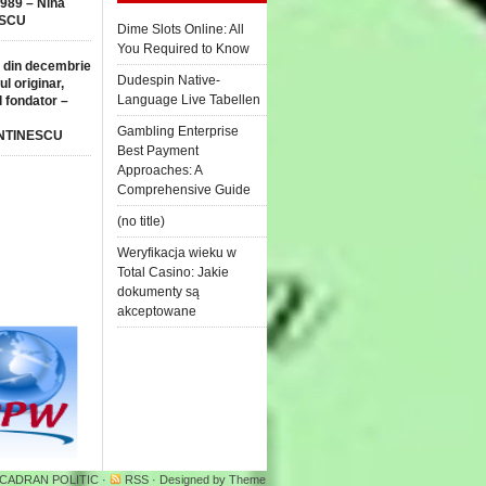
1989 – Nina
SCU
Dime Slots Online: All
You Required to Know
 din decembrie
Dudespin Native-
ul originar,
Language Live Tabellen
l fondator –
Gambling Enterprise
NTINESCU
Best Payment
Approaches: A
Comprehensive Guide
(no title)
Weryfikacja wieku w
Total Casino: Jakie
dokumenty są
akceptowane
 CADRAN POLITIC
·
RSS
· Designed by
Theme