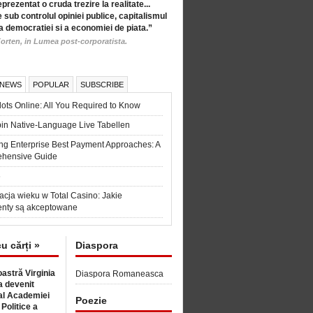
eprezentat o cruda trezire la realitate...
 sub controlul opiniei publice, capitalismul
a democratiei si a economiei de piata.”
orten, in Lumea post-corporatista.
 NEWS
POPULAR
SUBSCRIBE
ots Online: All You Required to Know
in Native-Language Live Tabellen
ng Enterprise Best Payment Approaches: A
hensive Guide
6
acja wieku w Total Casino: Jakie
nty są akceptowane
cu cărți »
Diaspora
astră Virginia
Diaspora Romaneasca
 devenit
l Academiei
Poezie
 Politice a