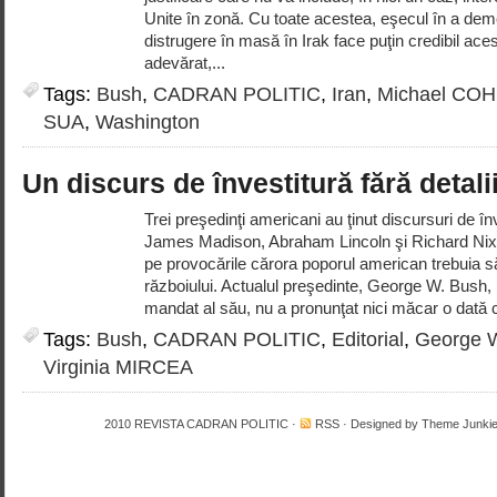
Unite în zonă. Cu toate acestea, eşecul în a de
distrugere în masă în Irak face puţin credibil ace
adevărat,...
Tags:
Bush
,
CADRAN POLITIC
,
Iran
,
Michael CO
SUA
,
Washington
Un discurs de învestitură fără detali
Trei preşedinţi americani au ţinut discursuri de în
James Madison, Abraham Lincoln şi Richard Nixon
pe provocările cărora poporul american trebuia să
războiului. Actualul preşedinte, George W. Bush, l
mandat al său, nu a pronunţat nici măcar o dată c
Tags:
Bush
,
CADRAN POLITIC
,
Editorial
,
George 
Virginia MIRCEA
2010
REVISTA CADRAN POLITIC
·
RSS
· Designed by
Theme Junki