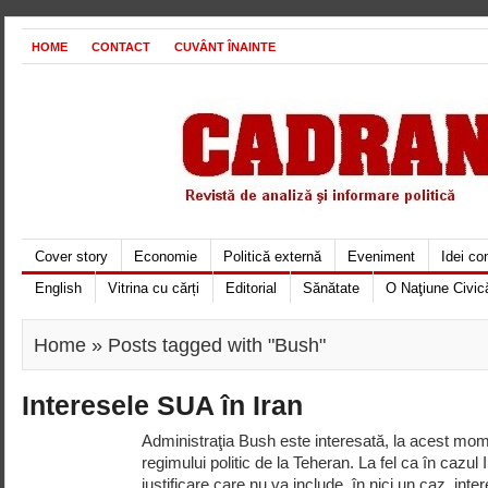
HOME
CONTACT
CUVÂNT ÎNAINTE
Cover story
Economie
Politică externă
Eveniment
Idei c
English
Vitrina cu cărți
Editorial
Sănătate
O Naţiune Civic
Home
» Posts tagged with "Bush"
Interesele SUA în Iran
Administraţia Bush este interesată, la acest mo
regimului politic de la Teheran. La fel ca în cazul I
justificare care nu va include, în nici un caz, inte