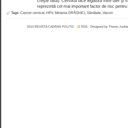
creşte fătul). Cervixul face legătura între uter şi
reprezintă cel mai important factor de risc pentru 
Tags:
Cancer cervical
,
HPV
,
Melania DRĂGHICI
,
Sănătate
,
Vaccin
2010
REVISTA CADRAN POLITIC
·
RSS
· Designed by
Theme Junki