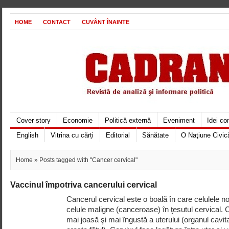
HOME
CONTACT
CUVÂNT ÎNAINTE
Cover story
Economie
Politică externă
Eveniment
Idei c
English
Vitrina cu cărți
Editorial
Sănătate
O Naţiune Civic
Home
» Posts tagged with "Cancer cervical"
Vaccinul împotriva cancerului cervical
Cancerul cervical este o boală în care celulele n
celule maligne (canceroase) în ţesutul cervical. 
mai joasă şi mai îngustă a uterului (organul cavit