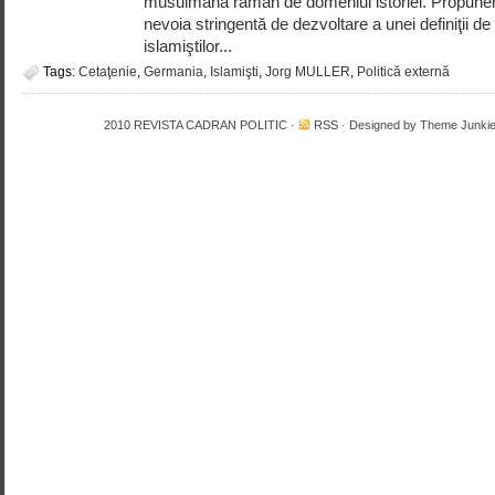
musulmană rămân de domeniul istoriei. Propunere
nevoia stringentă de dezvoltare a unei definiţii de
islamiştilor...
Tags:
Cetaţenie
,
Germania
,
Islamişti
,
Jorg MULLER
,
Politică externă
2010
REVISTA CADRAN POLITIC
·
RSS
· Designed by
Theme Junki