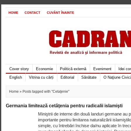
HOME
CONTACT
CUVÂNT ÎNAINTE
Cover story
Economie
Politică externă
Eveniment
Idei c
English
Vitrina cu cărți
Editorial
Sănătate
O Naţiune Civic
Home
» Posts tagged with "Cetaţenie"
Germania limitează cetăţenia pentru radicalii islamişti
Miniştrii de interne din două landuri germane au
importante pentru limitarea naturalizării islamiştil
simple, cu întrebări închise da/nu aplicate în trecut