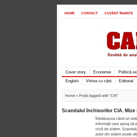
HOME
CONTACT
CUVÂNT ÎNAINTE
Cover story
Economie
Politică e
English
Vitrina cu cărți
Editorial
Home
» Posts tagged with "CIA"
Scandalul închisorilor CIA. Mize
Întotdeauna când un sistem
informaţii care ajung să 
criză de sistem. Scandalu
actor din sistem poate afe