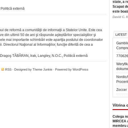
state, a r
Scapat de
,
Politică externă
este boal
David C. K
l de reformă a comunităţii de informaţii a Statelor Unite. Este cea
e din ultimii 50 de ani şi răspunde aşteptărilor specialiştilor şi
LATEST
e cele mai importante schimbări este apariţia postului de coordonator
Gambli
i. Directorul Naţional al Informaţiilor, funcţie diferită de cea a
Compre
Dragoş TÃBÃRAN
,
Irak
,
Langley
,
N.O.C.
,
Politică externă
77062
Weryfik
dokume
·
RSS
· Designed by
Theme Junkie
· Powered by
WordPress
Nordic
Procen
Zoccer 
Vitrina 
Colega no
MIRCEA a
membru a