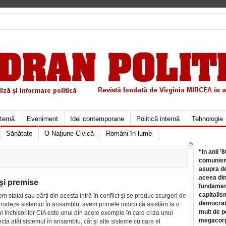
xternă
Eveniment
Idei contemporane
Politică internă
Tehnologie
Sănătate
O Naţiune Civică
Români în lume
©
“In anii ’
comunismu
asupra de
aceea din
 şi premise
fundament
capitalis
 statal sau părţi din acesta intră în conflict şi se produc scurgeri de
democrati
erodeze sistemul în ansamblu, avem primele indicii că asistăm la o
mult de pe
l închisorilor CIA este unul din acele exemple în care criza unui
megacorpo
cta atât sistemul în ansamblu, cât şi alte sisteme cu care el