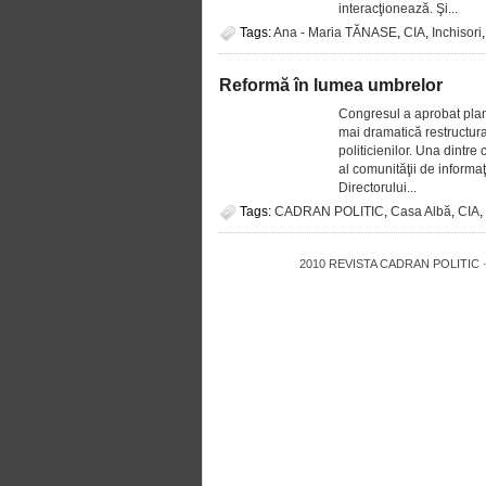
interacţionează. Şi...
Tags:
Ana - Maria TĂNASE
,
CIA
,
Inchisori
Reformă în lumea umbrelor
Congresul a aprobat planu
mai dramatică restructurar
politicienilor. Una dintr
al comunităţii de informaţi
Directorului...
Tags:
CADRAN POLITIC
,
Casa Albă
,
CIA
,
2010
REVISTA CADRAN POLITIC