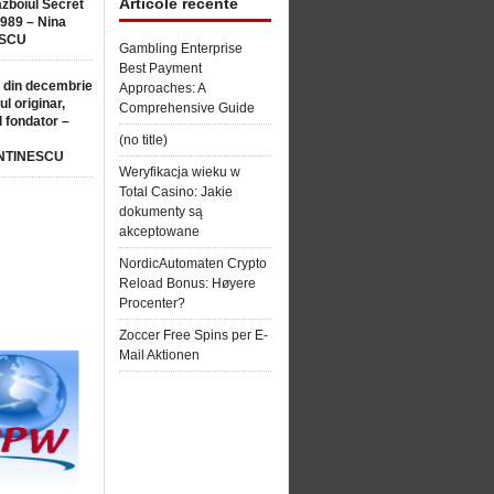
Articole recente
ăzboiul Secret
1989 – Nina
SCU
Gambling Enterprise
Best Payment
 din decembrie
Approaches: A
ul originar,
Comprehensive Guide
l fondator –
(no title)
NTINESCU
Weryfikacja wieku w
Total Casino: Jakie
dokumenty są
akceptowane
NordicAutomaten Crypto
Reload Bonus: Høyere
Procenter?
Zoccer Free Spins per E-
Mail Aktionen