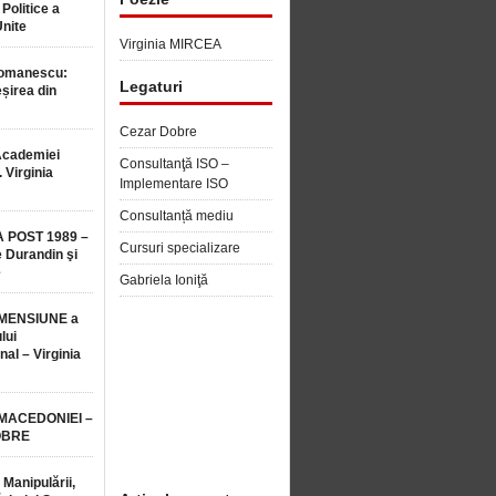
 Politice a
Unite
Virginia MIRCEA
Romanescu:
Legaturi
șirea din
Cezar Dobre
Academiei
Consultanţă ISO –
 Virginia
Implementare ISO
Consultanță mediu
 POST 1989 –
Cursuri specializare
 Durandin şi
e
Gabriela Ioniţă
MENSIUNE a
lui
nal – Virginia
 MACEDONIEI –
OBRE
 Manipulării,