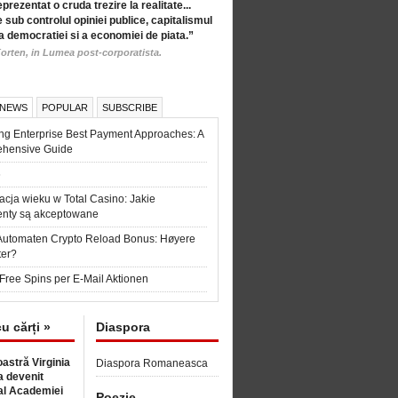
eprezentat o cruda trezire la realitate...
 sub controlul opiniei publice, capitalismul
a democratiei si a economiei de piata.”
orten, in Lumea post-corporatista.
 NEWS
POPULAR
SUBSCRIBE
ng Enterprise Best Payment Approaches: A
hensive Guide
6
acja wieku w Total Casino: Jakie
nty są akceptowane
Automaten Crypto Reload Bonus: Høyere
ter?
Free Spins per E-Mail Aktionen
cu cărți »
Diaspora
astră Virginia
Diaspora Romaneasca
 devenit
l Academiei
Poezie