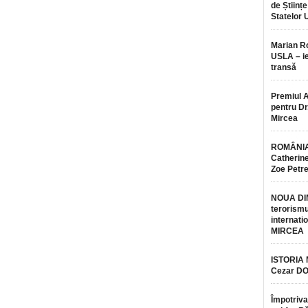
de Științe
Statelor 
Marian 
USLA – ie
transă
Premiul 
pentru Dr.
Mircea
ROMÂNIA
Catherine
Zoe Petr
NOUA DI
terorismu
internatio
MIRCEA
ISTORIA
Cezar D
Împotriva