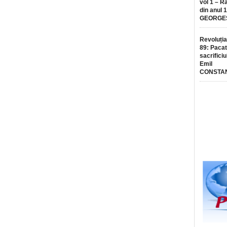
vol 1 – R
din anul 
GEORGE
Revoluția
89: Pacat
sacrificiu
Emil
CONSTA