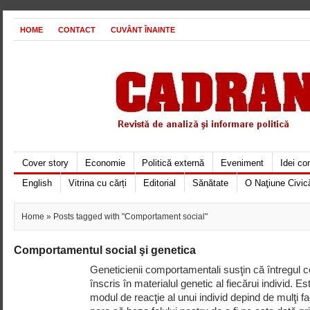
HOME
CONTACT
CUVÂNT ÎNAINTE
Cover story
Economie
Politică externă
Eveniment
Idei c
English
Vitrina cu cărți
Editorial
Sănătate
O Naţiune Civic
Home
» Posts tagged with "Comportament social"
Comportamentul social şi genetica
Geneticienii comportamentali susţin că întregu
înscris în materialul genetic al fiecărui individ. E
modul de reacţie al unui individ depind de mulţi f