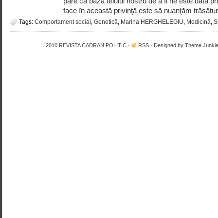
pare că baza felului nostru de a fi ne este dată p
face în această privinţă este să nuanţăm trăsătur
Tags:
Comportament social
,
Genetică
,
Marina HERGHELEGIU
,
Medicină
,
S
2010
REVISTA CADRAN POLITIC
·
RSS
· Designed by
Theme Junki