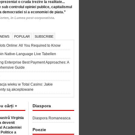
eprezentat o cruda trezire la realitate...
 sub controlul opiniei publice, capitalismul
a democratiei si a economiei de piata.”
orten, in Lumea post-corporatista.
 NEWS
POPULAR
SUBSCRIBE
ots Online: All You Required to Know
in Native-Language Live Tabellen
ng Enterprise Best Payment Approaches: A
hensive Guide
6
acja wieku w Total Casino: Jakie
nty są akceptowane
cu cărți »
Diaspora
astră Virginia
Diaspora Romaneasca
 devenit
l Academiei
Poezie
 Politice a