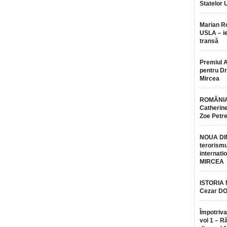
Statelor 
Marian 
USLA – ie
transă
Premiul 
pentru Dr.
Mircea
ROMÂNIA
Catherine
Zoe Petr
NOUA DI
terorismu
internatio
MIRCEA
ISTORIA
Cezar D
Împotriva
vol 1 – R