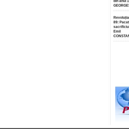
din anul 
GEORGE
Revoluția
89: Pacat
sacrificiu
Emil
CONSTA