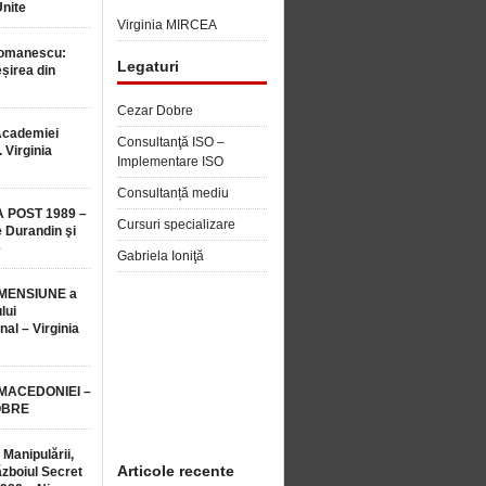
Unite
Virginia MIRCEA
Romanescu:
Legaturi
șirea din
Cezar Dobre
Academiei
Consultanţă ISO –
 Virginia
Implementare ISO
Consultanță mediu
 POST 1989 –
Cursuri specializare
 Durandin şi
e
Gabriela Ioniţă
MENSIUNE a
lui
nal – Virginia
 MACEDONIEI –
OBRE
 Manipulării,
Articole recente
ăzboiul Secret