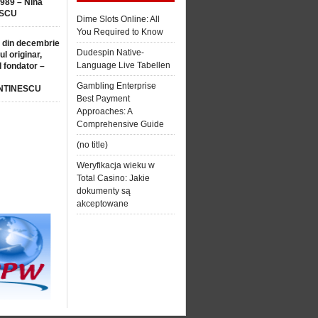
1989 – Nina
SCU
Dime Slots Online: All
You Required to Know
 din decembrie
Dudespin Native-
ul originar,
Language Live Tabellen
l fondator –
Gambling Enterprise
NTINESCU
Best Payment
Approaches: A
Comprehensive Guide
(no title)
Weryfikacja wieku w
Total Casino: Jakie
dokumenty są
akceptowane