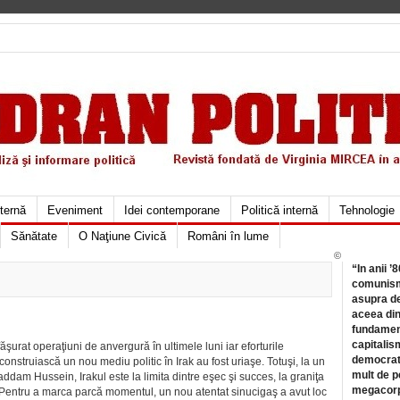
xternă
Eveniment
Idei contemporane
Politică internă
Tehnologie
Sănătate
O Naţiune Civică
Români în lume
©
“In anii ’
comunismu
asupra de
aceea din
fundament
capitalis
urat operaţiuni de anvergură în ultimele luni iar eforturile
democrati
onstruiască un nou mediu politic în Irak au fost uriaşe. Totuşi, la un
mult de pe
addam Hussein, Irakul este la limita dintre eşec şi succes, la graniţa
megacorpo
e. Pentru a marca parcă momentul, un nou atentat sinucigaş a avut loc