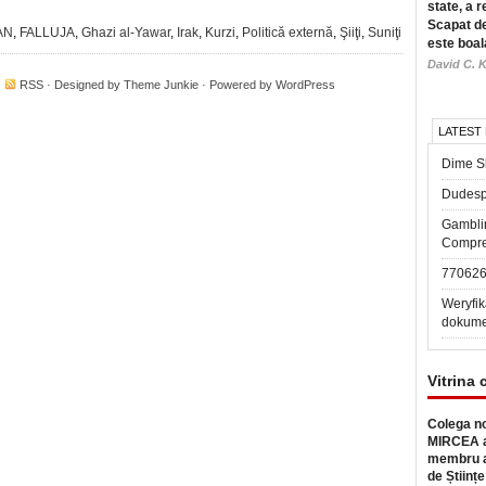
state, a r
Scapat de
AN
,
FALLUJA
,
Ghazi al-Yawar
,
Irak
,
Kurzi
,
Politică externă
,
Şiiţi
,
Suniţi
este boal
David C. K
·
RSS
· Designed by
Theme Junkie
· Powered by
WordPress
LATEST
Dime Sl
Dudesp
Gambli
Compre
77062
Weryfik
dokume
Vitrina 
Colega no
MIRCEA a
membru a
de Științe