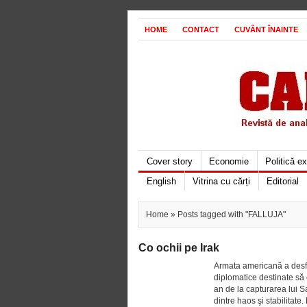
HOME
CONTACT
CUVÂNT ÎNAINTE
Cover story
Economie
Politică e
English
Vitrina cu cărți
Editorial
Home
» Posts tagged with "FALLUJA"
Co ochii pe Irak
Armata americană a desfăş
diplomatice destinate să c
an de la capturarea lui S
dintre haos şi stabilitat