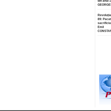
din anul 
GEORGE
Revoluția
89: Pacat
sacrificiu
Emil
CONSTA