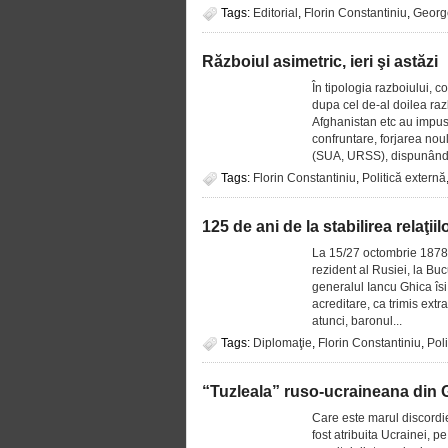
Tags:
Editorial
,
Florin Constantiniu
,
Georg
Războiul asimetric, ieri şi astăzi
În tipologia razboiului, c
dupa cel de-al doilea raz
Afghanistan etc au impus,
confruntare, forjarea nou
(SUA, URSS), dispunând 
Tags:
Florin Constantiniu
,
Politică externă
125 de ani de la stabilirea relaţi
La 15/27 octombrie 1878, 
rezident al Rusiei, la Buc
generalul Iancu Ghica îsi 
acreditare, ca trimis ext
atunci, baronul...
Tags:
Diplomaţie
,
Florin Constantiniu
,
Poli
“Tuzleala” ruso-ucraineana din G
Care este marul discordie
fost atribuita Ucrainei, p