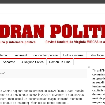
xternă
Eveniment
Idei contemporane
Politică internă
Tehnologie
Sănătate
O Naţiune Civică
Români în lume
©
“In anii ’
niu"
comunismu
asupra de
aceea din
fundament
capitalis
e de Centrul naţional contra terorismului (SUA), în anul 2004, numărul
democrati
riplat: de la 175 în 2003, la 655 în 2004 (“Le Monde”, 4 august 2005,
mult de pe
rorism, Irakul ocupă un loc “privilegiat”: maşini-capcană, atentatori
megacorpo
or grupuri de insurgenţi, răpiri etc. se petrec aproape...