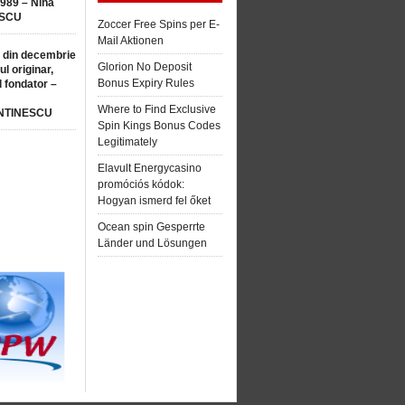
1989 – Nina
SCU
Zoccer Free Spins per E-
Mail Aktionen
 din decembrie
Glorion No Deposit
ul originar,
Bonus Expiry Rules
l fondator –
Where to Find Exclusive
NTINESCU
Spin Kings Bonus Codes
Legitimately
Elavult Energycasino
promóciós kódok:
Hogyan ismerd fel őket
Ocean spin Gesperrte
Länder und Lösungen