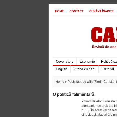
HOME
CONTACT
CUVÂNT ÎNAINTE
Cover story
Economie
Politică e
English
Vitrina cu cărți
Editorial
Home
» Posts tagged with "Florin Constanti
O politică falimentară
Potrivit datelor furnizat
atentatelor pe glob s-a t
p. 13). În acest val de te
sinucigaşi, atacuri ale un