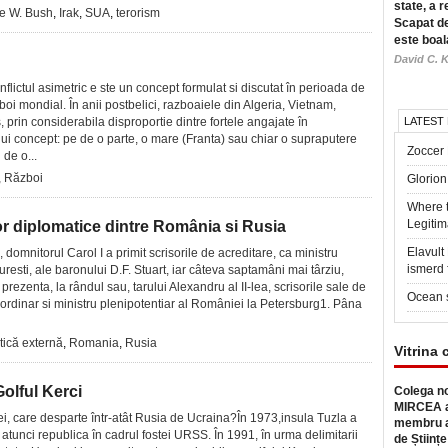
state, a r
e W. Bush
,
Irak
,
SUA
,
terorism
Scapat de
este boal
David C. K
onflictul asimetric e ste un concept formulat si discutat în perioada de
boi mondial. În anii postbelici, razboaiele din Algeria, Vietnam,
 prin considerabila disproportie dintre fortele angajate în
LATEST
lui concept: pe de o parte, o mare (Franta) sau chiar o supraputere
Zoccer 
de o...
,
Război
Glorion
Where 
Legitim
ilor diplomatice dintre România si Rusia
Elavul
domnitorul Carol I a primit scrisorile de acreditare, ca ministru
ismerd 
uresti, ale baronului D.F. Stuart, iar câteva saptamâni mai târziu,
prezenta, la rândul sau, tarului Alexandru al II-lea, scrisorile sale de
Ocean 
raordinar si ministru plenipotentiar al României la Petersburg1. Pâna
tică externă
,
Romania
,
Rusia
Vitrina 
olful Kerci
Colega no
MIRCEA a
i, care desparte într-atât Rusia de Ucraina?În 1973,insula Tuzla a
membru a
e atunci republica în cadrul fostei URSS. În 1991, în urma delimitarii
de Științe