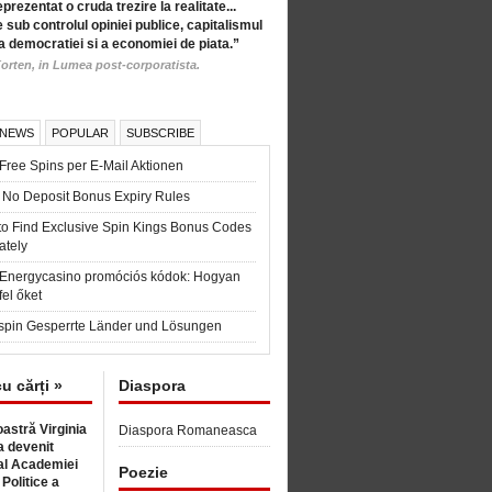
eprezentat o cruda trezire la realitate...
 sub controlul opiniei publice, capitalismul
a democratiei si a economiei de piata.”
orten, in Lumea post-corporatista.
 NEWS
POPULAR
SUBSCRIBE
Free Spins per E-Mail Aktionen
 No Deposit Bonus Expiry Rules
to Find Exclusive Spin Kings Bonus Codes
ately
t Energycasino promóciós kódok: Hogyan
fel őket
spin Gesperrte Länder und Lösungen
cu cărți »
Diaspora
astră Virginia
Diaspora Romaneasca
 devenit
l Academiei
Poezie
 Politice a