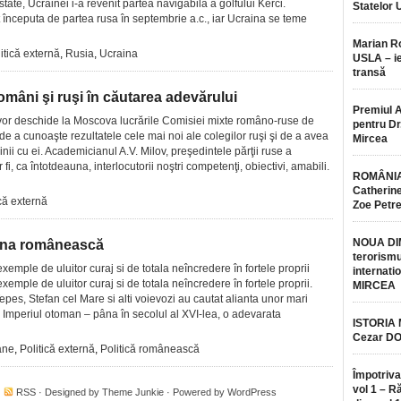
state, Ucrainei i-a revenit partea navigabila a golfului Kerci.
Statelor 
t începuta de partea rusa în septembrie a.c., iar Ucraina se teme
Marian 
itică externă
,
Rusia
,
Ucraina
USLA – ie
transă
omâni şi ruşi în căutarea adevărului
Premiul 
 vor deschide la Moscova lucrările Comisiei mixte româno-ruse de
pentru Dr.
t de a cunoaşte rezultatele cele mai noi ale colegilor ruşi şi de a avea
Mircea
nii cu ei. Academicianul A.V. Milov, preşedintele părţii ruse a
 fi, ca întotdeauna, interlocutorii noştri competenţi, obiectivi, amabili.
ROMÂNIA
Catherine
ică externă
Zoe Petr
NOUA DI
terna românească
terorismu
exemple de uluitor curaj si de totala neîncredere în fortele proprii
internatio
exemple de uluitor curaj si de totala neîncredere în fortele proprii.
MIRCEA
epes, Stefan cel Mare si alti voievozi au cautat alianta unor mari
cu Imperiul otoman – pâna în secolul al XVI-lea, o adevarata
ISTORIA
Cezar D
ane
,
Politică externă
,
Politică românească
Împotriva
vol 1 – R
·
RSS
· Designed by
Theme Junkie
· Powered by
WordPress