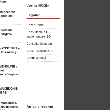
Unite
Virginia MIRCEA
Romanescu:
Legaturi
șirea din
Cezar Dobre
Academiei
Consultanţă ISO –
 Virginia
Implementare ISO
Consultanță mediu
 POST 1989 –
Cursuri specializare
 Durandin şi
e
Gabriela Ioniţă
MENSIUNE a
lui
nal – Virginia
 MACEDONIEI –
OBRE
 Manipulării,
Articole recente
ăzboiul Secret