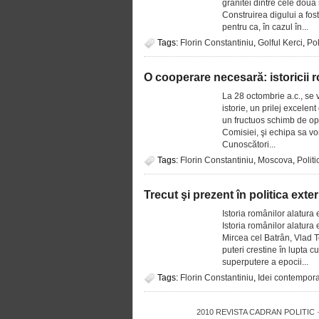
granitei dintre cele doua 
Construirea digului a fos
pentru ca, în cazul în...
Tags:
Florin Constantiniu
,
Golful Kerci
,
Pol
O cooperare necesară: istoricii r
La 28 octombrie a.c., se
istorie, un prilej excelen
un fructuos schimb de opi
Comisiei, şi echipa sa vor
Cunoscători...
Tags:
Florin Constantiniu
,
Moscova
,
Polit
Trecut şi prezent în politica ex
Istoria românilor alatura 
Istoria românilor alatura 
Mircea cel Batrân, Vlad T
puteri crestine în lupta 
superputere a epocii...
Tags:
Florin Constantiniu
,
Idei contempor
2010
REVISTA CADRAN POLITIC