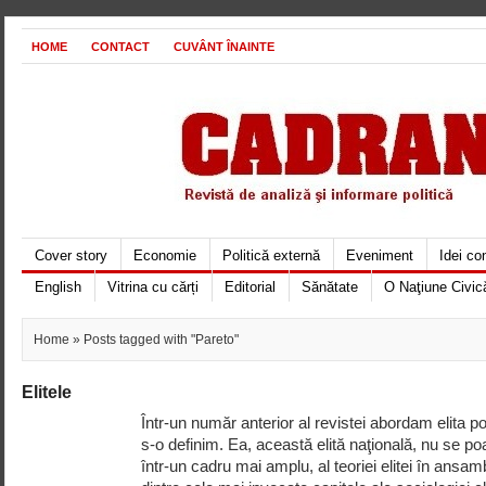
HOME
CONTACT
CUVÂNT ÎNAINTE
Cover story
Economie
Politică externă
Eveniment
Idei c
English
Vitrina cu cărți
Editorial
Sănătate
O Naţiune Civic
Home
» Posts tagged with "Pareto"
Elitele
Într-un număr anterior al revistei abordam elita 
s-o definim. Ea, această elită naţională, nu se po
într-un cadru mai amplu, al teoriei elitei în ansa