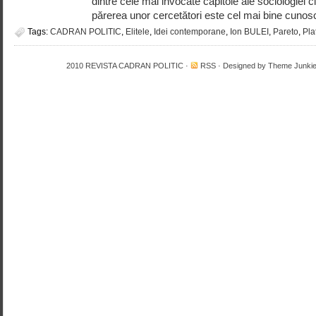
dintre cele mai invocate capitole ale sociologiei
părerea unor cercetători este cel mai bine cunoscu
Tags:
CADRAN POLITIC
,
Elitele
,
Idei contemporane
,
Ion BULEI
,
Pareto
,
Pla
2010
REVISTA CADRAN POLITIC
·
RSS
· Designed by
Theme Junki