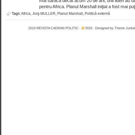
mai săracă decât acum 20 de ani, unii lideri au fă
pentru Africa. Planul Marshall iniţial a fost mai puţ
Tags:
Africa
,
Jorg MULLER
,
Planul Marshall
,
Politică externă
2010
REVISTA CADRAN POLITIC
·
RSS
· Designed by
Theme Junki