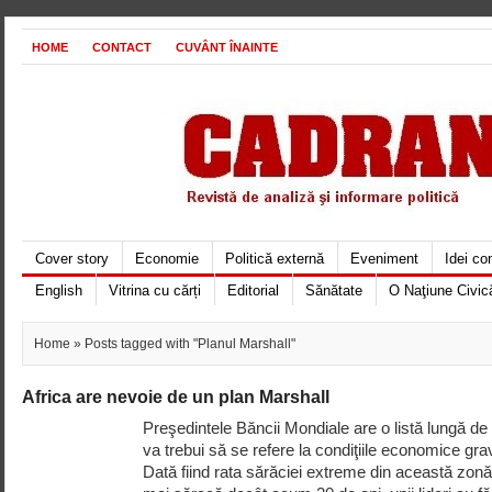
HOME
CONTACT
CUVÂNT ÎNAINTE
Cover story
Economie
Politică externă
Eveniment
Idei c
English
Vitrina cu cărți
Editorial
Sănătate
O Naţiune Civic
Home
» Posts tagged with "Planul Marshall"
Africa are nevoie de un plan Marshall
Preşedintele Băncii Mondiale are o listă lungă de pr
va trebui să se refere la condiţiile economice gra
Dată fiind rata sărăciei extreme din această zonă 