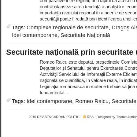
comparative între regiuni, prin faptul că acest ti
contrabalanseze acea tendinţă a analiştilor fenom
importanţa nivelului regional în afacerile de secu
securităţii poate fi redată prin identificarea unei ier
Tags:
Complexe regionale de securitate
,
Dragoş A
Idei contemporane
,
Securitate Naţională
Securitate naţională prin securitat
Romeo Raicu este deputat, preşedintele Comisie
Deputaţilor şi Senatului pentru Exercitarea Contr
Activităţii Serviciului de Informaţii Externe Eficie
naţională se cuantifică, în valoare reală, în indic
Legislaţia românească în materie trebuie să ţin
fundamental...
Tags:
Idei contemporane
,
Romeo Raicu
,
Securitate
2010
REVISTA CADRAN POLITIC
·
RSS
· Designed by
Theme Junki