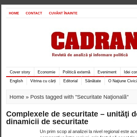
HOME
CONTACT
CUVÂNT ÎNAINTE
Cover story
Economie
Politică externă
Eveniment
Idei c
English
Vitrina cu cărți
Editorial
Sănătate
O Naţiune Civic
Home
» Posts tagged with "Securitate Naţională"
Complexele de securitate – unităţi d
dinamicii de securitate
Un prim scop al analizei la nivel regional este acel