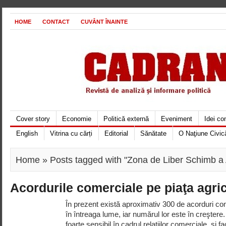
HOME
CONTACT
CUVÂNT ÎNAINTE
Cover story
Economie
Politică externă
Eveniment
Idei c
English
Vitrina cu cărți
Editorial
Sănătate
O Naţiune Civic
Home
» Posts tagged with "Zona de Liber Schimb a 
Acordurile comerciale pe piaţa agric
În prezent există aproximativ 300 de acorduri co
în întreaga lume, iar numărul lor este în creştere
foarte sensibil în cadrul relaţiilor comerciale, şi 