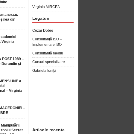
Unite
Virginia MIRCEA
Romanescu:
Legaturi
șirea din
Cezar Dobre
Academiei
Consultanţă ISO –
 Virginia
Implementare ISO
Consultanță mediu
 POST 1989 –
Cursuri specializare
 Durandin şi
e
Gabriela Ioniţă
MENSIUNE a
lui
nal – Virginia
 MACEDONIEI –
OBRE
 Manipulării,
Articole recente
ăzboiul Secret