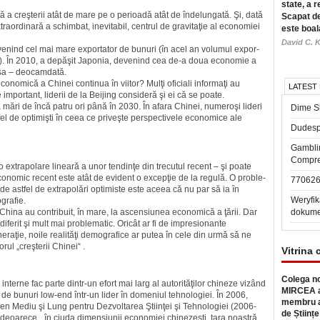
state, a r
ată a creşterii atât de mare pe o perioadă atât de îndelungată. Şi, dată
Scapat de
rao­rdinară a schimbat, inevitabil, cen­trul de gravitaţie al economiei
este boal
David C. K
nind cel mai mare expor­ta­tor de bunuri (în acel an volumul expor­
niei). În 2010, a depăşit Japonia, devenind cea de-a doua economie a
 sa – deocamdată.
nomică a Chinei continua în viitor? Mulţi oficiali informaţi au
LATEST
 important, liderii de la Beijing consideră şi ei că se poate.
 mări de încă patru ori până în 2030. În afara Chinei, numeroşi lideri
Dime Sl
fel de opti­mişti în ceea ce priveşte pers­pec­ti­vele economice ale
Dudesp
Gambli
Compre
 o extrapolare lineară a unor tendinţe din trecutul recent – şi poate
conomic recent este atât de evident o excepţie de la regulă. O pro­ble­
77062
 de astfel de extrapolări optimiste este aceea că nu par să ia în
Weryfik
grafie.
n China au contribuit, în mare, la ascensiunea economică a ţării. Dar
dokume
iferit şi mult mai pro­blematic. Oricât ar fi de impresionante
eraţie, noile realităţi demo­gra­fice ar putea în cele din urmă să ne
orul „creşterii Chinei“ .
Vitrina 
Colega no
r interne fac parte dintr-un efort mai larg al autorităţilor chineze vizând
MIRCEA a
ic de bunuri low-end într-un lider în domeniul tehnologiei. În 2006,
membru a
men Mediu şi Lung pentru Dezvoltarea Ştiinţei şi Tehnologiei (2006-
de Științe
c deoarece, „în ciuda dimensiunii economiei chinezeşti, ţara noastră