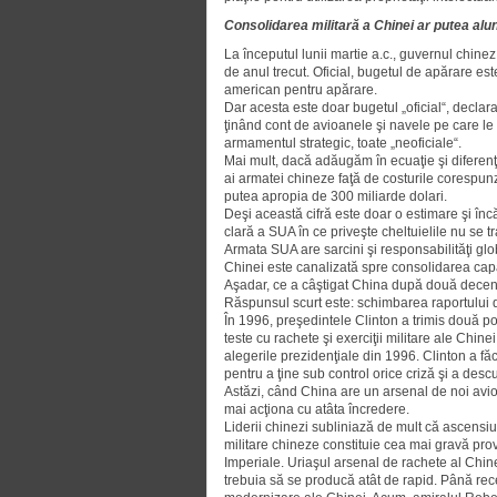
Consolidarea militară a Chinei ar putea al
La începutul lunii martie a.c., gu­ver­nul chi
de anul trecut. Oficial, bugetul de apărare es
american pentru apărare.
Dar acesta este doar bugetul „ofi­cial“, declar
ţinând cont de avioanele şi navele pe care le
armamentul strategic, toate „neoficiale“.
Mai mult, dacă adăugăm în ecuaţie şi diferenţ
ai armatei chineze faţă de costurile corespunză
putea apropia de 300 miliarde dolari.
Deşi această cifră este doar o esti­mare şi în
clară a SUA în ce priveşte cheltuielile nu se tra
Armata SUA are sarcini şi respon­sa­bilităţi gl
Chinei este canalizată spre consoli­da­rea capa
Aşadar, ce a câştigat China după două decenii 
Răs­punsul scurt este: schimbarea ra­por­tului de
În 1996, preşedintele Clinton a trimis două p
teste cu rachete şi exerciţii militare ale Chine
alegerile prezidenţiale din 1996. Clinton a fă
pentru a ţine sub control orice criză şi a descu
Astăzi, când China are un arsenal de noi avio
mai acţiona cu atâta încredere.
Liderii chinezi subliniază de mult că ascensiun
militare chineze constituie cea mai gravă prov
Imperiale. Uriaşul arsenal de ra­chete al Chine
trebuia să se producă atât de rapid. Până recent