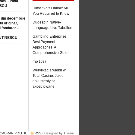
1989 – Nina
SCU
Dime Slots Online: All
You Required to Know
 din decembrie
Dudespin Native-
ul originar,
Language Live Tabellen
l fondator –
Gambling Enterprise
NTINESCU
Best Payment
Approaches: A
Comprehensive Guide
(no title)
Weryfikacja wieku w
Total Casino: Jakie
dokumenty są
akceptowane
 CADRAN POLITIC
·
RSS
· Designed by
Theme