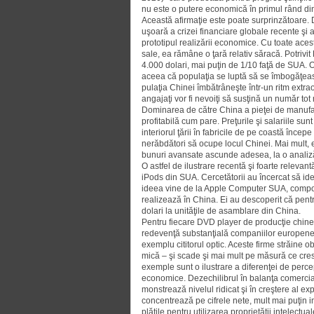
nu este o putere economică în primul rând din
Această afirmaţie este poate sur­prin­zătoare.
uşoară a crizei financiare globale recente şi
prototipul realizării economice. Cu toa­te ace
sale, ea rămâne o ţară relativ săracă. Potrivi
4.000 dolari, mai puţin de 1/10 faţă de SUA. 
ace­ea că populaţia se luptă să se îmbogăţea
pulaţia Chinei îmbătrâneşte într-un ritm extra
angajaţi vor fi nevoiţi să susţină un număr t
Dominarea de către China a pieţei de manufact
profitabilă cum pare. Preţurile şi salariile sunt î
interiorul ţării în fabricile de pe coastă înce
nerăbdători să ocupe locul Chinei. Mai mult, e
bunuri avansate ascunde adesea, la o analiză
O astfel de ilustrare recentă şi foarte relevant
iPods din SUA. Cercetătorii au încercat să iden
ideea vine de la Apple Computer SUA, componen
realizează în China. Ei au des­coperit că pent
dolari la unităţile de asamblare din China.
Pentru fiecare DVD player de pro­ducţie chine
redevenţă substanţială companiilor europene s
exemplu cititorul optic. Aceste firme străine o
mică – şi scade şi mai mult pe mă­sură ce cresc
exemple sunt o ilustrare a dife­renţei de percepţ
eco­nomice. Dezechilibrul în balan­ţa co­mer­c
mon­s­trează nivelul ridicat şi în creştere al exp
concentrează pe ci­frele nete, mult mai puţin i
plăţile pentru utili­zarea proprietăţii intelectua­l