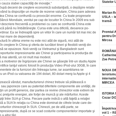
Statelor 
 cauza slabei capacităţi de inovaţie.“
 După decenii de creştere economică substanţială, o depăşire re­lativ
 având la dispoziţie un munte de rezerve valutare, China pare adesea
Marian 
stea China se confruntă cu pro­vo­cări enorme. Cu toate progresele
USLA – ie
t Băncii Mondiale, venitul pe cap de locuitor în China în 2009 era sub
transă
O descriere frecventă a proble­mei cu care se confruntă China este
scă până nu îmbătrâneşte. Cursa este una dificilă, deoarece po­
Premiul 
ordinar. Ea se îndreaptă spre un viitor în care un număr tot mai mic de
pentru Dr.
ot mai mare de dependenţi.
Mircea
ură în ultima vreme nu este nici atât de sigură, nici atât de
n creştere în China şi ofer­ta de lucrători tineri şi flexibili veniţi din
pe să se epuizeze. Noii-veniţi ca Vietnamul şi Bangladesh sunt
ROMÂNIA
xporturile impresionante ale Chinei şi participarea la producţia de
Catherine
 mai atentă, un rol mult mai modest.
Zoe Petr
ă a motivelor de îngri­jo­rare ale Chinei se găseşte într-un stu­diu Apple
tifice lanţul valoric folosit în producţia Video iPod-ului 30GB, în care
tele de la fur­nizori din întrea­ga lume, iar asam­bla­rea se
NOUA DI
ru un iPod cu valoarea de 194 dolari, 80 dolari merg la Apple şi 4
terorismu
internatio
zească vândut, manu­fac­turierul chinez trebuie să plătească o
MIRCEA
au japoneze care au paten­tat diferitele componente ale unităţii, de
bţin un profit generos, dar partea ce revine chinezilor este extrem de
ISTORIA
 preţurile energiei, ale for­ţei de muncă şi ale mărfurilor. Aceste
Cezar D
ii între SUA şi China. Fiecare par­te indică o altă faţetă a rela­ţiei
ială a SUA în relaţia cu China este dominat de cifrele brute care de­
or­turilor chinezeşti în SUA. Chi­ne­zii, pe de altă parte, se
Împotriva
mpre­sio­nan­te, după ce se scad costurile com­po­nen­telor importate şi
vol 1 – R
e a altor ţări.