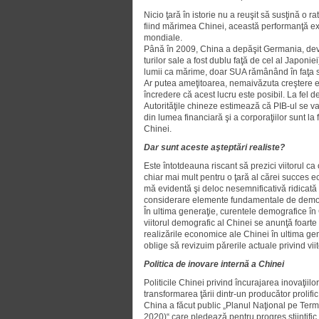
Nicio ţară în istorie nu a reuşit să susţină o r
fiind mă­rimea Chinei, această performanţă ex­t
mon­diale.
Până în 2009, China a depăşit Ger­mania, deve
turilor sale a fost dublu faţă de cel al Japo
lumii ca mărime, doar SUA rămânând în faţa
Ar putea ameţitoarea, nemaivăzuta creştere eco
încredere că acest lucru este posibil. La fel de
Autorităţile chineze estimează că PIB-ul se va
din lumea finan­ciară şi a corporaţiilor sunt la 
Chinei.
Dar sunt aceste aşteptări realiste?
Este întotdeauna riscant să prezici viitorul ca
chiar mai mult pentru o ţară al cărei succes e
mă evidentă şi deloc nesemni­ficati­vă ridicată
considerare elemente fundamentale de demo
În ultima generaţie, curentele de­mo­grafice î
viitorul demografic al Chinei se anunţă foarte d
realizările economice ale Chinei în ulti­ma gen
obli­ge să revizuim părerile actuale privind viit
Politica de inovare internă a Chinei
Politicile Chinei privind încurajarea inovaţiilo
transformarea ţării dintr-un pro­ducător prolif
China a făcut public „Planul Na­ţional pe Ter
2020)“ care pledează pentru progres ştiinţifi