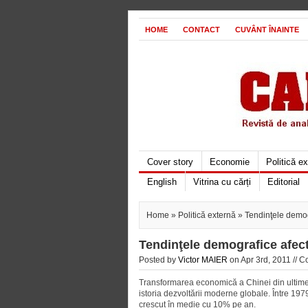
HOME
CONTACT
CUVÂNT ÎNAINTE
Cover story
Economie
Politică e
English
Vitrina cu cărți
Editorial
Home
»
Politică externă
» Tendinţele demog
Tendinţele demografice afec
Posted by
Victor MAIER
on Apr 3rd, 2011 //
Co
Transformarea economică a Chinei din ultimele
istoria dezvoltării moderne globale. Între 197
crescut în medie cu 10% pe an.