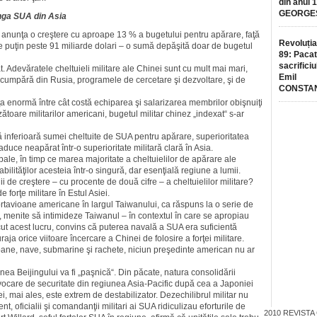
din anul 
GEORGE
unga SUA din Asia
nez anunţa o creştere cu aproape 13 % a bugetului pentru apărare, faţă
Revoluția
te puţin peste 91 miliarde dolari – o sumă depăşită doar de bugetul
89: Pacat
sacrificiu
at. Adevăratele cheltuieli militare ale Chinei sunt cu mult mai mari,
Emil
 cumpără din Rusia, programele de cercetare şi dezvoltare, şi de
CONSTA
a enormă între cât costă echiparea şi salarizarea membrilor obişnuiţi
toare militarilor americani, bugetul militar chinez „in­dexat“ s-ar
că inferioară sumei cheltuite de SUA pentru apărare, superioritatea
duce neapărat într-o supe­rio­ritate militară clară în Asia.
obale, în timp ce marea ma­joritate a cheltuielilor de apărare ale
bilităţilor acesteia într-o singură, dar esenţială regiune a lumii.
de creştere – cu procente de două cifre – a cheltuielilor militare?
 forţe militare în Estul Asiei.
ortavioane americane în largul Taiwanului, ca răspuns la o serie de
i, menite să intimideze Tai­wa­nul – în contextul în care se apropiau
cut acest lucru, convins că puterea navală a SUA era suficientă
raja orice viitoare încercare a Chinei de folosire a forţei militare.
ane, nave, submarine şi ra­che­te, niciun preşedinte american nu ar
ea Beijingului va fi „paş­ni­că“. Din păcate, natura consolidării
ocare de securitate din regiunea Asia-Pacific după cea a Ja­po­niei
i, mai ales, este extrem de destabilizator. Dezechilibrul militar nu
, oficialii şi comandanţii militari ai SUA ridiculizau eforturile de
2010
REVISTA