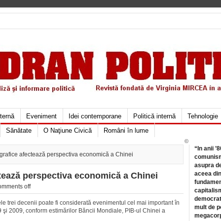
xternă
Eveniment
Idei contemporane
Politică internă
Tehnologie
Sănătate
O Naţiune Civică
Români în lume
©
“In anii ’
rafice afectează perspectiva economică a Chinei
comunismu
asupra de
aceea din
tează perspectiva economică a Chinei
fundament
mments off
capitalis
democrati
 trei decenii poate fi considerată evenimentul cel mai important în
mult de pe
9 şi 2009, conform estimărilor Băncii Mondiale, PIB-ul Chinei a
megacorpo