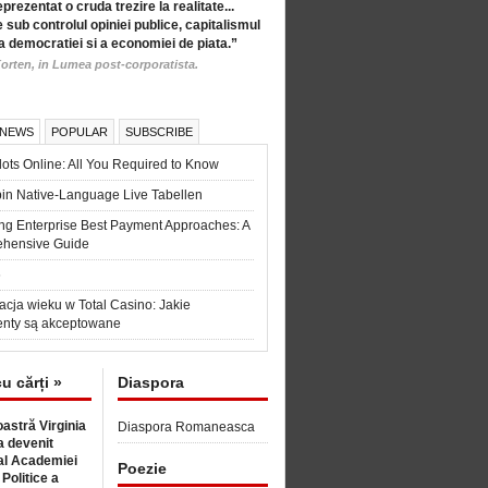
eprezentat o cruda trezire la realitate...
 sub controlul opiniei publice, capitalismul
a democratiei si a economiei de piata.”
orten, in Lumea post-corporatista.
 NEWS
POPULAR
SUBSCRIBE
ots Online: All You Required to Know
in Native-Language Live Tabellen
ng Enterprise Best Payment Approaches: A
hensive Guide
6
acja wieku w Total Casino: Jakie
nty są akceptowane
cu cărți »
Diaspora
astră Virginia
Diaspora Romaneasca
 devenit
l Academiei
Poezie
 Politice a