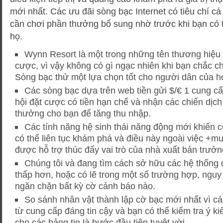
mới nhất. Các ưu đãi sòng bạc Internet có tiêu chí cá
cần chơi phần thưởng bổ sung nhờ trước khi bạn có th
họ.
Wynn Resort là một trong những tên thương hiệu lớ
cược, vì vậy không có gì ngạc nhiên khi bạn chắc c
Sòng bạc thử một lựa chọn tốt cho người dân của h
Các sòng bạc dựa trên web tiền gửi $/€ 1 cung c
hội đặt cược có tiền hạn chế và nhận các chiến dịc
thưởng cho bạn để tăng thu nhập.
Các tính năng hệ sinh thái năng động mới khiến 
có thể liên tục khám phá và điều này ngoài việc +m
được hỗ trợ thúc đẩy vai trò của nhà xuất bản trưởn
Chúng tôi và đang tìm cách sở hữu các hệ thống đ
thấp hơn, hoặc có lẽ trong một số trường hợp, ngu
ngăn chặn bất kỳ cờ cảnh báo nào.
So sánh nhân vật thành lập cờ bạc mới nhất vì c
từ cung cấp đáng tin cậy và bạn có thể kiểm tra ý kiế
cho các bảng tin là bước đầu tiên tuyệt vời.