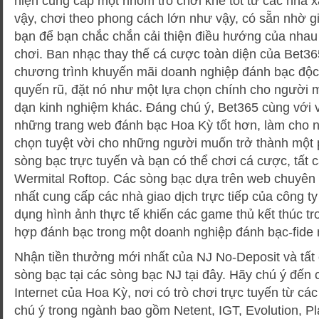
hiện cung cấp một nhóm trò chơi khe tốt từ các nhà 
vậy, chơi theo phong cách lớn như vậy, có sẵn nhờ g
bạn để bạn chắc chắn cải thiện điều hướng của nhau 
chơi. Ban nhạc thay thế cá cược toàn diện của Bet36
chương trình khuyến mãi doanh nghiệp đánh bạc độc
quyến rũ, đặt nó như một lựa chọn chính cho người 
dạn kinh nghiệm khác. Đáng chú ý, Bet365 cùng với 
những trang web đánh bạc Hoa Kỳ tốt hơn, làm cho n
chọn tuyệt vời cho những người muốn trở thành một p
sòng bạc trực tuyến và bạn có thể chơi cá cược, tất 
Wermital Roftop. Các sòng bạc dựa trên web chuyên g
nhất cung cấp các nhà giao dịch trực tiếp của công 
dụng hình ảnh thực tế khiến các game thủ kết thúc tr
hợp đánh bạc trong một doanh nghiệp đánh bạc-fide 
Nhận tiền thưởng mới nhất của NJ No-Deposit và tất
sòng bạc tại các sòng bạc NJ tại đây. Hãy chú ý đến 
Internet của Hoa Kỳ, nơi có trò chơi trực tuyến từ các
chú ý trong ngành bao gồm Netent, IGT, Evolution, P