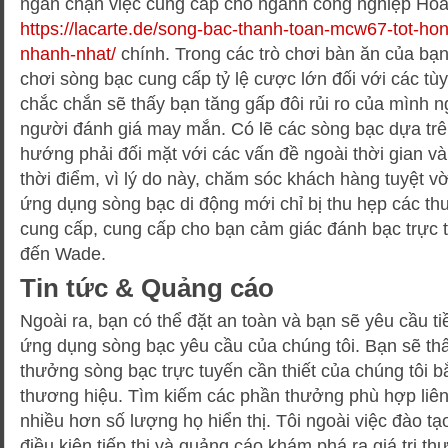
ngăn chặn việc cung cấp cho ngành công nghiệp Hoa 
https://lacarte.de/song-bac-thanh-toan-mcw67-tot-ho
nhanh-nhat/
chính. Trong các trò chơi bàn ăn của bạn
chơi sòng bạc cung cấp tỷ lệ cược lớn đối với các tù
chắc chắn sẽ thấy bạn tăng gấp đôi rủi ro của mình n
người đánh giá may mắn. Có lẽ các sòng bạc dựa trê
hướng phải đối mặt với các vấn đề ngoài thời gian v
thời điểm, vì lý do này, chăm sóc khách hàng tuyệt vờ
ứng dụng sòng bạc di động mới chỉ bị thu hẹp các th
cung cấp, cung cấp cho bạn cảm giác đánh bạc trực t
đến Wade.
Tin tức & Quảng cáo
Ngoài ra, bạn có thể đặt an toàn và bạn sẽ yêu cầu t
ứng dụng sòng bạc yêu cầu của chúng tôi. Bạn sẽ thấ
thưởng sòng bạc trực tuyến cần thiết của chúng tôi b
thương hiệu. Tìm kiếm các phần thưởng phù hợp liên
nhiều hơn số lượng họ hiển thị. Tôi ngoài việc đào t
điều kiện tiếp thị và quảng cáo khám phá ra giá trị t