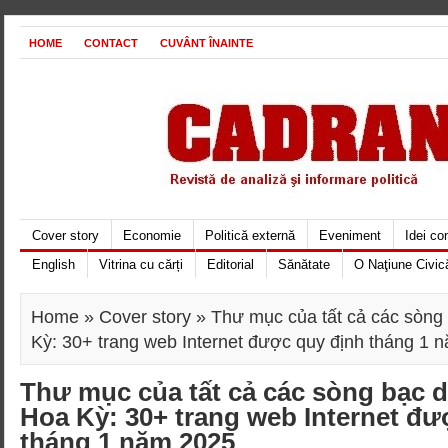
HOME
CONTACT
CUVÂNT ÎNAINTE
Cover story
Economie
Politică externă
Eveniment
Idei c
English
Vitrina cu cărți
Editorial
Sănătate
O Naţiune Civic
Home
»
Cover story
» Thư mục của tất cả các sòng
Kỳ: 30+ trang web Internet được quy định tháng 1 
Thư mục của tất cả các sòng bạc 
Hoa Kỳ: 30+ trang web Internet đư
tháng 1 năm 2025