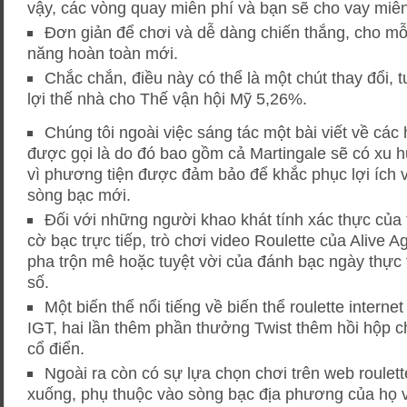
vậy, các vòng quay miễn phí và bạn sẽ cho vay miễ
Đơn giản để chơi và dễ dàng chiến thắng, cho mỗ
năng hoàn toàn mới.
Chắc chắn, điều này có thể là một chút thay đổi, t
lợi thế nhà cho Thế vận hội Mỹ 5,26%.
Chúng tôi ngoài việc sáng tác một bài viết về các
được gọi là do đó bao gồm cả Martingale sẽ có xu 
vì phương tiện được đảm bảo để khắc phục lợi ích v
sòng bạc mới.
Đối với những người khao khát tính xác thực của 
cờ bạc trực tiếp, trò chơi video Roulette của Alive
pha trộn mê hoặc tuyệt vời của đánh bạc ngày thực 
số.
Một biến thể nổi tiếng về biến thể roulette internet
IGT, hai lần thêm phần thưởng Twist thêm hồi hộp ch
cổ điển.
Ngoài ra còn có sự lựa chọn chơi trên web roulett
xuống, phụ thuộc vào sòng bạc địa phương của họ v