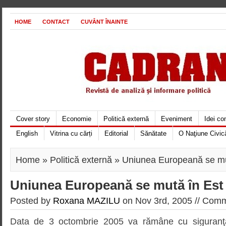
HOME
CONTACT
CUVÂNT ÎNAINTE
Cover story
Economie
Politică externă
Eveniment
Idei c
English
Vitrina cu cărți
Editorial
Sănătate
O Naţiune Civic
Home
»
Politică externă
» Uniunea Europeană se mu
Uniunea Europeană se mută în Est
Posted by
Roxana MAZILU
on Nov 3rd, 2005 //
Comme
Data de 3 octombrie 2005 va rămâne cu siguranţă î