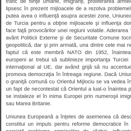
trafic de fiinţe umane, imigranţi, proliferarea armel
lipsesc în prezent mijloacele de a rezolva probleme
putea avea o influenţă asupra acestei zone, Uniun
de Turcia pentru a obţine mijloacele şi influenţa dori
face faţă provocărilor unei regiuni volatile. Aderarea
avânt Politicii Externe şi de Securitate Comune toc
geopolitică, dar şi prin armată, una dintre cele mai 
faptul că este membră NATO din 1952, înaintea G
europeni ar trebui să sublinieze importanţa Turciei 
internaţional al UE, dar având grijă să nu accentue
promova democraţia în întreaga regiune. Dacă Uni
o graniţă comună cu Orientul Mijlociu se va vedea în
un fapt de necontestat că Orientul a luat-o înaintea po
se instaleze el în inima Europei prin numeroşii imig
sau Marea Britanie.
Uniunea Europeană a înţeles de asemenea că desch
constitui un impuls pentru reforme democratice în 