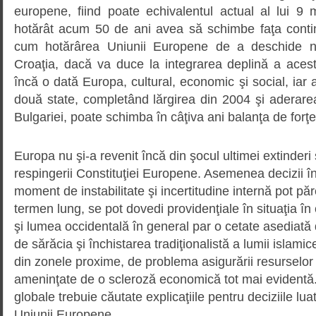
europene, fiind poate echivalentul actual al lui 
hotărât acum 50 de ani avea să schimbe faţa conti
cum hotărârea Uniunii Europene de a deschide ne
Croaţia, dacă va duce la integrarea deplină a acest
încă o dată Europa, cultural, economic şi social, iar 
două state, completând lărgirea din 2004 şi aderare
Bulgariei, poate schimba în câţiva ani balanţa de forţe
Europa nu şi-a revenit încă din şocul ultimei extinderi ş
respingerii Constituţiei Europene. Asemenea decizii în
moment de instabilitate şi incertitudine internă pot păr
termen lung, se pot dovedi providenţiale în situaţia în
şi lumea occidentală în general par o cetate asediată
de sărăcia şi închistarea tradiţionalistă a lumii islamice
din zonele proxime, de problema asigurării resurselor 
ameninţate de o scleroză economică tot mai evidentă
globale trebuie căutate explicaţiile pentru deciziile luat
Uniunii Europene.