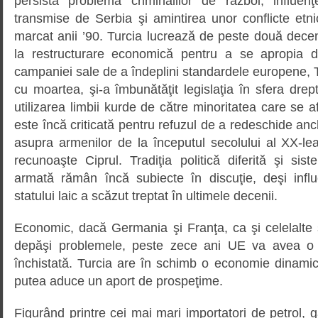
persistă problema criminalilor de război, influenţele
transmise de Serbia şi amintirea unor conflicte et
marcat anii ’90. Turcia lucrează de peste două decenii
la restructurare economică pentru a se apropia 
campaniei sale de a îndeplini standardele europene, 
cu moartea, şi-a îmbunătăţit legislaţia în sfera drept
utilizarea limbii kurde de către minoritatea care se af
este încă criticată pentru refuzul de a redeschide an
asupra armenilor de la începutul secolului al XX-le
recunoaşte Ciprul. Tradiţia politică diferită şi sist
armată rămân încă subiecte în discuţie, deşi influe
statului laic a scăzut treptat în ultimele decenii.
Economic, dacă Germania şi Franţa, ca şi celelalte
depăşi problemele, peste zece ani UE va avea o 
închistată. Turcia are în schimb o economie dinamic
putea aduce un aport de prospeţime.
Figurând printre cei mai mari importatori de petrol, 