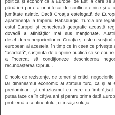
politică şi economică a Europei de Est la care se
până ieri parte a unui focar de conflicte etnice şi al
jumătate asiatic. Dacă Croaţia estelegată de Europa
apartenenţă la Imperiul Habsburgic, Turcia are legăt
estul Europei şi conectează geografic această reg
dovadă a afinităţilor mai sus menţionate, Austr
deschiderea negocierilor cu Croaţia şi este o susţinăt
european al acesteia, în timp ce în ceea ce priveşte s
“asediată”, susţinută de o opinie publică ce se opune 
a încercat să condiţioneze deschiderea negoc
recunoaşterea Ciprului.
Dincolo de rezistenţe, de temeri şi critici, negocierile
iar dinamismul economic al statului turc, ca şi al e
predominant şi entuziasmul cu care au îmbrăţişat 
putea face ca în câţiva ani şi pentru prima dată,Europ
problemă a continentului, ci însăşi soluţia .