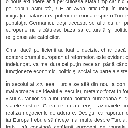
o nouă extindere ar fi periculoasă atâta timp cât nici
pe deplin asimilată, UE ar avea dificultăţi în int
imigraţia, balansarea puterii decizionale spre o Turcie
populaţia Germaniei, deşi aceasta se află cu un pic
europene nu alcătuiesc baza sa culturală şi polit
religioase ale catolicilor.
Chiar dacă politicienii au luat o decizie, chiar dacă
abatere drumul european al reformelor, este evident c
îndelungat. Va mai dura cel puţin zece ani până când T
funcţioneze economic, politic şi social ca parte a sist
În secolul al XX-leea, Turcia se află din nou la porţi
mai aproape de idealul ei secular, metamorfozat în for
visul sultanilor de a influenţa politica europeană şi de
statele vestice. Ceea ce nu au reuşit războaiele pu
realiza negocierile de aderare. Desigur că raporturil
iar Europa trebuie să înveţe mai multe despre Turcia
trebui să convingă cetăţenii europeni de “bunele 