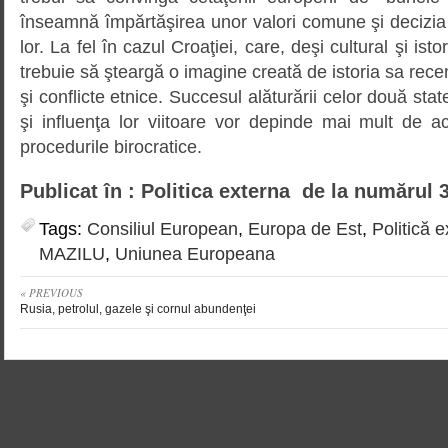
înseamnă împărtăşirea unor valori comune şi decizia
lor. La fel în cazul Croaţiei, care, deşi cultural şi ist
trebuie să şteargă o imagine creată de istoria sa rece
şi conflicte etnice. Succesul alăturării celor două st
şi influenţa lor viitoare vor depinde mai mult de 
procedurile birocratice.
Publicat în : Politica externa de la numărul 
Tags:
Consiliul European
,
Europa de Est
,
Politică 
MAZILU
,
Uniunea Europeana
« PREVIOUS
Rusia, petrolul, gazele şi cornul abundenţei