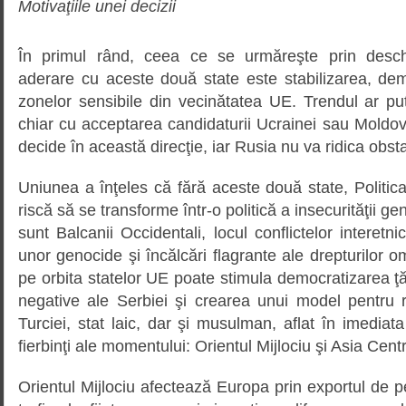
Motivaţiile unei decizii
În primul rând, ceea ce se urmăreşte prin desch
aderare cu aceste două state este stabilizarea, dem
zonelor sensibile din vecinătatea UE. Trendul ar pute
chiar cu acceptarea candidaturii Ucrainei sau Moldo
decide în această direcţie, iar Rusia nu va ridica obsta
Uniunea a înţeles că fără aceste două state, Politi
riscă să se transforme într-o politică a insecurităţii ge
sunt Balcanii Occidentali, locul conflictelor interetnic
unor genocide şi încălcări flagrante ale drepturilor o
pe orbita statelor UE poate stimula democratizarea ţăr
negative ale Serbiei şi crearea unui model pentru r
Turciei, stat laic, dar şi musulman, aflat în imedia
fierbinţi ale momentului: Orientul Mijlociu şi Asia Centr
Orientul Mijlociu afectează Europa prin exportul de pe