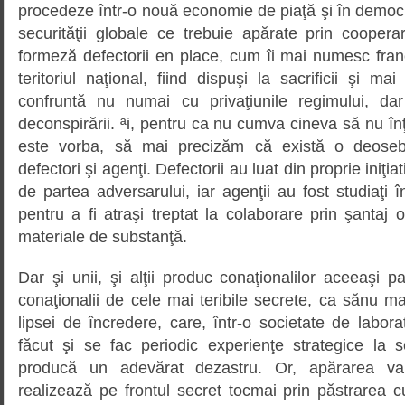
procedeze într-o nouă economie de piaţă şi în democra
securităţii globale ce trebuie apărate prin cooper
formeză defectorii en place, cum îi mai numesc fran
teritoriul naţional, fiind dispuşi la sacrificii şi m
confruntă nu numai cu privaţiunile regimului, dar
deconspirării. ªi, pentru ca nu cumva cineva să nu î
este vorba, să mai precizăm că există o deosebi
defectori şi agenţi. Defectorii au luat din proprie iniţi
de partea adversarului, iar agenţii au fost studiaţi î
pentru a fi atraşi treptat la colaborare prin şantaj o
materiale de substanţă.
Dar şi unii, şi alţii produc conaţionalilor aceeaşi
conaţionalii de cele mai teribile secrete, ca sănu 
lipsei de încredere, care, într-o societate de labor
făcut şi se fac periodic experienţe strategice la s
producă un adevărat dezastru. Or, apărarea valo
realizează pe frontul secret tocmai prin păstrarea cu