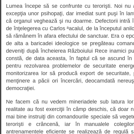
Lumea începe să se confrunte cu terorişti. Noi nu a
excepţia unor psihopaţi, dar imediat sunt puşi în la
că organul veghează şi nu doarme. Defectorii intră 
de înţelegerea cu Carlos ªacalul, de la începutul anil
să rămânem în afara efectului de sanctuar. Era o epo
de alta a baricadei ideologice se pregăteau comandour
deveniţi după încheierea Războiului Rece inamici publ
constă, de data aceasta, în faptul că se ascund î
pentru rezolvarea problemelor de securitate energ
monitorizarea lor să producă export de securitate,
menţinere a păcii ori încercări, deocamdată nereu
democraţiei.
Ne facem că nu vedem mineriadele sub latura lor t
realitate au fost exerciţii în câmp deschis, că doar 
mai bine instruiţi din comandourile speciale să veget
terorişti e crâncenă, iar în manualele colegilo
antrenamentele eficiente se realizează de regulă 