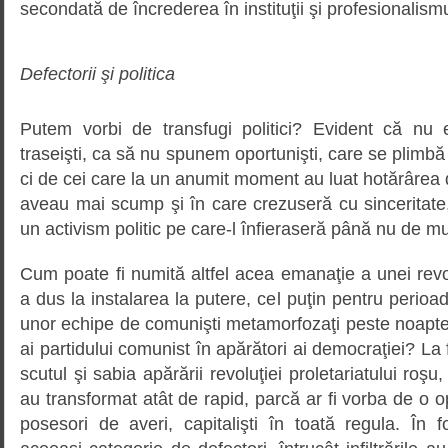
secondată de încrederea în instituţii şi profesionalism
Defectorii şi politica
Putem vorbi de transfugi politici? Evident că nu 
traseişti, ca să nu spunem oportunişti, care se plimbă
ci de cei care la un anumit moment au luat hotărârea d
aveau mai scump şi în care crezuseră cu sinceritate
un activism politic pe care-l înfieraseră până nu de mu
Cum poate fi numită altfel acea emanaţie a unei revo
a dus la instalarea la putere, cel puţin pentru perioada
unor echipe de comunişti metamorfozaţi peste noapte d
ai partidului comunist în apărători ai democraţiei? La f
scutul şi sabia apărării revoluţiei proletariatului roşu,
au transformat atât de rapid, parcă ar fi vorba de o o
posesori de averi, capitalişti în toată regula. În