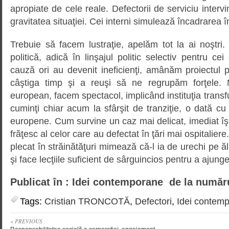
apropiate de cele reale. Defectorii de serviciu inter
gravitatea situaţiei. Cei interni simulează încadrarea 
Trebuie să facem lustraţie, apelăm tot la ai noştri
politică, adică în linşajul politic selectiv pentru c
cauză ori au devenit ineficienţi, amânăm proiectul 
câştiga timp şi a reuşi să ne regrupăm forţele.
european, facem spectacol, implicând instituţia transf
cuminţi chiar acum la sfârşit de tranziţie, o dată cu 
europene. Cum survine un caz mai delicat, imediat îşi 
frăţesc al celor care au defectat în ţări mai ospitalier
plecat în străinătăţuri mimează că-l ia de urechi pe ă
şi face lecţiile suficient de sârguincios pentru a ajung
Publicat în : Idei contemporane de la număr
Tags:
Cristian TRONCOTĂ
,
Defectori
,
Idei contem
« PREVIOUS