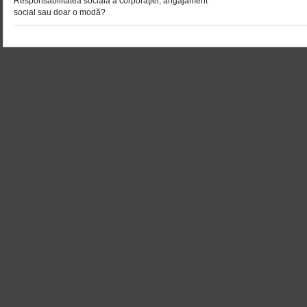
Responsabilitatea socială a corporaţiei, angajament
social sau doar o modă?