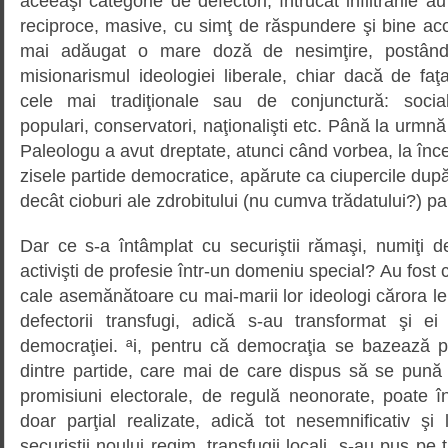
aceeaşi categorie de defectori, întrucât infiltrările a
reciproce, masive, cu simţ de răspundere şi bine acoper
mai adăugat o mare doză de nesimţire, postând,
misionarismul ideologiei liberale, chiar dacă de fa
cele mai tradiţionale sau de conjunctură: social
populari, conservatori, naţionalişti etc. Până la urmnă
Paleologu a avut dreptate, atunci când vorbea, la înce
zisele partide democratice, apărute ca ciupercile după
decât cioburi ale zdrobitului (nu cumva trădatului?) pa
Dar ce s-a întâmplat cu securiştii rămaşi, numiţi d
activişti de profesie într-un domeniu special? Au fos
cale asemănătoare cu mai-marii lor ideologi cărora le
defectorii transfugi, adică s-au transformat şi ei 
democraţiei. ªi, pentru că democraţia se bazează p
dintre partide, care mai de care dispus să se pună 
promisiuni electorale, de regulă neonorate, poate î
doar parţial realizate, adică tot nesemnificativ şi
securiştii noului regim, transfugii locali, s-au pus pe 