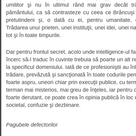
umilitor şi nu în ultimul rând mai grav decât tr
pământului, ca să contrasteze cu ceea ce Brâncuşi
pretutindeni şi, o dată cu ei, pentru umanitate, 
Trădarea unui prieten, unei instituţii, unei idei, unei 
tot şi în toate timpurile.
Dar pentru frontul secret, acolo unde intelligence-ul f
încerc să-l traduc în cuvinte trebuia să poarte un alt 
la specificul domeniului. Iată de ce profesioniştii au î
trădare, prevăzută şi sancţionată în toate codurile 
foarte aspru, uneori chiar prin execuţii publice, cu te
terman mai misterios, mai greu de înţeles, iar pentru cei 
foarte derutant, ce poate crea în opinia publică în loc
societal, confuzie şi dezbinare.
Pagubele defectorilor