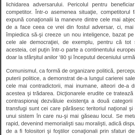
lichidarea adversarului. Pericolul pentru benefic
competitor. Într-o asemenea situaţie, competitorul 
expună conaţionalii la manevre dintre cele mai abje
de a face ceea ce vrei din fostul adversar, ci, mai
împiedica să-şi creeze un nou inteligence, bazat pe a
cele ale democraţiei, de exemplu, pentru că tot 
acesteia, cel puţin într-o parte a continentului euro
doar la sfârşitul anilor ’80 şi începutul deceniului urmă
Comunismul, ca formă de organizare politică, percepu
puterii politice, a demonstrat de-a lungul carierei sale
cele mai contradictorii, mai inumane, alteori de-a dr
acestea şi trădarea. Dicţionarele erudite ce tratează a
contraspionaj dezvăluie existenţa a două categorii 
transfugi sunt cei care părăsesc teritoriul naţional şi 
unui sistem în care nu-şi mai găseau locul. Se me
rapid, devenind memorialişti sau moralişti, adică dispuş
de a fi folositori şi foştilor conaţionali prin sfaturi