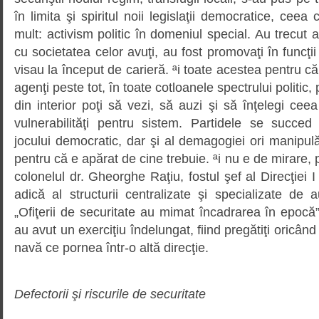
în limita şi spiritul noii legislaţii democratice, ceea
mult: activism politic în domeniul special. Au trecut 
cu societatea celor avuţi, au fost promovaţi în funcţii
visau la început de carieră. ªi toate acestea pentru că 
agenţi peste tot, în toate cotloanele spectrului politic,
din interior poţi să vezi, să auzi şi să înţelegi ceea
vulnerabilităţi pentru sistem. Partidele se succe
jocului democratic, dar şi al demagogiei ori manipulă
pentru că e apărat de cine trebuie. ªi nu e de mirare,
colonelul dr. Gheorghe Raţiu, fostul şef al Direcţiei I
adică al structurii centralizate şi specializate de au
„Ofiţerii de securitate au mimat încadrarea în epoc
au avut un exerciţiu îndelungat, fiind pregătiţi oricân
navă ce pornea într-o altă direcţie.
Defectorii şi riscurile de securitate