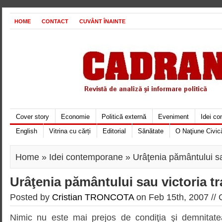
HOME
CONTACT
CUVÂNT ÎNAINTE
Cover story
Economie
Politică externă
Eveniment
Idei c
English
Vitrina cu cărți
Editorial
Sănătate
O Naţiune Civic
Home
»
Idei contemporane
» Urâţenia pământului sau
Urâţenia pământului sau victoria tr
Posted by
Cristian TRONCOTA
on Feb 15th, 2007 //
Nimic nu este mai prejos de condiţia şi demnitat