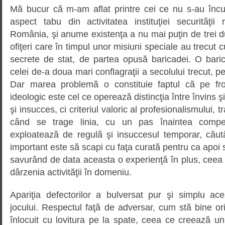
Mă bucur că m-am aflat printre cei ce nu s-au înc
aspect tabu din activitatea instituţiei securităţii
România, şi anume existenţa a nu mai puţin de trei du
ofiţeri care în timpul unor misiuni speciale au trecut c
secrete de stat, de partea opusă baricadei. O barica
celei de-a doua mari conflagraţii a secolului trecut, pe c
Dar marea problemă o constituie faptul că pe fron
ideologic este cel ce operează distincţia între învins ş
şi insucces, ci criteriul valoric al profesionalismului, t
când se trage linia, cu un pas înaintea competito
exploatează de regulă şi insuccesul temporar, căutâ
important este să scapi cu faţa curată pentru ca apoi s
savurând de data aceasta o experienţă în plus, ceea 
dârzenia activităţii în domeniu.
Apariţia defectorilor a bulversat pur şi simplu ace
jocului. Respectul faţă de adversar, cum stă bine or
înlocuit cu lovitura pe la spate, ceea ce creează un