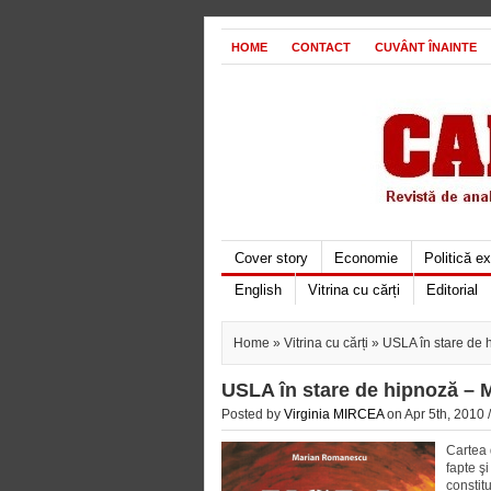
HOME
CONTACT
CUVÂNT ÎNAINTE
Cover story
Economie
Politică e
English
Vitrina cu cărți
Editorial
Home
»
Vitrina cu cărți
» USLA în stare de
USLA în stare de hipnoză –
Posted by
Virginia MIRCEA
on Apr 5th, 2010 
Cartea 
fapte ş
constitu