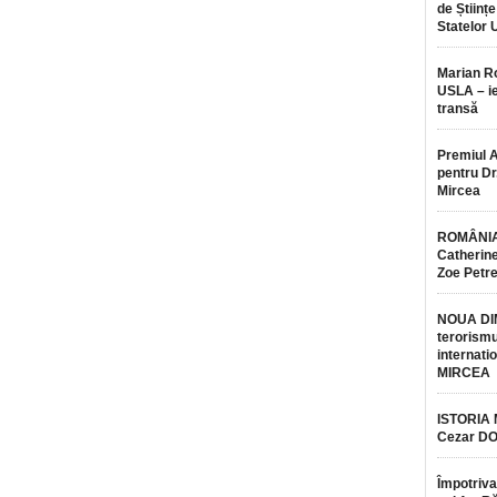
de Științe
Statelor 
Marian 
USLA – ie
transă
Premiul 
pentru Dr.
Mircea
ROMÂNIA
Catherine
Zoe Petr
NOUA DI
terorismu
internatio
MIRCEA
ISTORIA
Cezar D
Împotriva