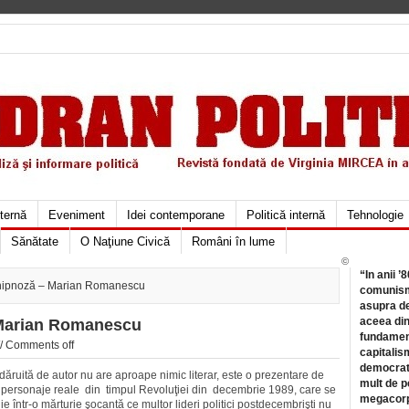
xternă
Eveniment
Idei contemporane
Politică internă
Tehnologie
Sănătate
O Naţiune Civică
Români în lume
©
“In anii ’
 hipnoză – Marian Romanescu
comunismu
asupra de
aceea din
 Marian Romanescu
fundament
//
Comments off
capitalis
democrati
dăruită de autor nu are aproape nimic literar, este o prezentare de
mult de pe
i personaje reale din timpul Revoluţiei din decembrie 1989, care se
megacorpo
ie într-o mărturie şocantă ce multor lideri politici postdecembrişti nu