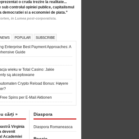
eprezentat o cruda trezire la realitate...
 sub controlul opiniei publice, capitalismul
a democratiei si a economiei de piata.”
orten, in Lumea post-corporatista.
 NEWS
POPULAR
SUBSCRIBE
ng Enterprise Best Payment Approaches: A
hensive Guide
6
acja wieku w Total Casino: Jakie
nty są akceptowane
Automaten Crypto Reload Bonus: Høyere
ter?
Free Spins per E-Mail Aktionen
cu cărți »
Diaspora
astră Virginia
Diaspora Romaneasca
 devenit
l Academiei
Poezie