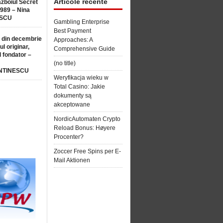
Articole recente
ăzboiul Secret
1989 – Nina
SCU
Gambling Enterprise
Best Payment
 din decembrie
Approaches: A
ul originar,
Comprehensive Guide
l fondator –
(no title)
NTINESCU
Weryfikacja wieku w
Total Casino: Jakie
dokumenty są
akceptowane
NordicAutomaten Crypto
Reload Bonus: Høyere
Procenter?
Zoccer Free Spins per E-
Mail Aktionen