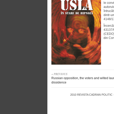
le conv
autorulu
întrucâ
dintr-un
4148/13
Încercăr
43137/
(CEDO) 
din Con
« PREVIOUS
Russian opposition, the voters and wilted laur
dissidence
2010
REVISTA CADRAN POLITIC