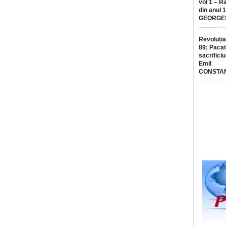
vol 1 – R
din anul 
GEORGE
Revoluția
89: Pacat
sacrificiu
Emil
CONSTA