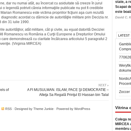
state, a r
ine, dar nu numai atât, au încercat cu asiduitate să creeze în jurul
Scapat de
i o legendă potrivit căreia informaţiile publicate nu pot fi credibile
este boal
t Marian Romanescu este victima propriilor ficţiuni aşa cum rezultă
 diagnostic acordat cu dărnicie de autorităţile militare prin Decizia nr.
David C. K
 din 31 iulie 1990.
ile autorităţilor, atât militare, cât şi civile, au eşuat datorită Deciziei
98 Romanescu vs România a Curţii Europene a Drepturilor Omului
LATEST
care demonstrează cu claritate încălcarea articolului 5 paragraful 2
venţie. (Virginia MIRCEA)
Gambli
Compre
77062
Weryfik
dokume
Nordic
Procen
NEXT »
els of
A FI MUSULMAN. ISLAM, PACE ŞI DEMOCRATIE –
Zoccer 
Alteţa Sa Regală Prinţul El Hassan bin Talal
Vitrina 
·
RSS
· Designed by
Theme Junkie
· Powered by
WordPress
Colega no
MIRCEA a
membru a