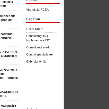
 Politice a
Unite
Virginia MIRCEA
Romanescu:
Legaturi
șirea din
Cezar Dobre
Academiei
Consultanţă ISO –
 Virginia
Implementare ISO
Consultanță mediu
 POST 1989 –
Cursuri specializare
 Durandin şi
e
Gabriela Ioniţă
MENSIUNE a
lui
nal – Virginia
 MACEDONIEI –
OBRE
 Manipulării,