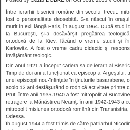
Între ierarhii bisericii române din secolul trecut, mit
fost o perso­nalitate deosebită. S-a născut în oraşu
murit în exil lân­gă Paris, în august 1964. După studii t
la Bucureşti, şi-a desăvârşit pregătirea teologi
ortodoxă de la Kiev, făcând o vreme studii şi în 
Karlowitz. A fost o vreme cadru didactic şi responsab
învăţământ teologic.
Din anul 1921 a început cariera sa de ierarh al Biser
Timp de doi ani a funcţionat ca episcop al Argeşului, t
unei episcopii nou-înfinţate în ţinuturile basarabene, 
acolo 12 ani desfăşurând o rodnică activitate printre c
Prut. Între anii 1935-1940 a fost mitropolit al Bucovin
retragere la Mănăstirea Neamţ, în anii 1942-1943 a co
mitropolit misiunea ortodoxă româ­nă din Transnistria,
Odessa.
În august 1944 a fost trimis de către patriarhul Nicodi