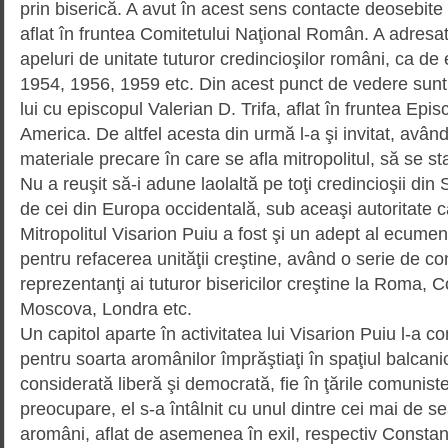
prin biserică. A avut în acest sens con­tac­te deosebite
aflat în fruntea Comitetului Naţional Român. A adresat
apeluri de unitate tuturor credincioşilor români, ca de
1954, 1956, 1959 etc. Din acest punct de vedere sunt 
lui cu episcopul Valerian D. Trifa, aflat în fruntea Epi
America. De altfel acesta din urmă l-a şi invitat, având
materiale precare în care se afla mitropolitul, să se s
Nu a reuşit să-i adune laolaltă pe toţi credincioşii din
de cei din Europa occidentală, sub aceaşi autoritate 
Mitropolitul Visarion Puiu a fost şi un adept al ecumeni
pentru refacerea unităţii creştine, având o serie de cont
reprezentanţi ai tuturor bisericilor creştine la Roma, 
Moscova, Londra etc.
Un capitol aparte în activitatea lui Visa­rion Puiu l-a co
pentru soarta aromânilor împrăştiaţi în spaţiul balcanic
considerată liberă şi demo­cra­tă, fie în ţările comuniste
preocupare, el s-a întâlnit cu unul dintre cei mai de s
aromâni, aflat de asemenea în exil, respectiv Constan