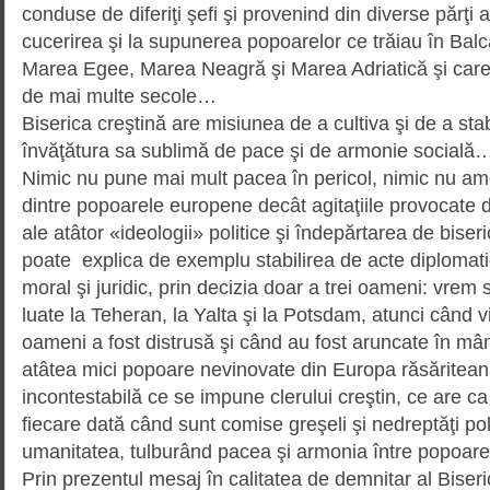
conduse de diferiţi şefi şi provenind din diverse părţi a
cucerirea şi la supunerea popoarelor ce trăiau în Balc
Marea Egee, Marea Neagră şi Marea Adriatică şi care a
de mai multe secole…
Biserica creştină are misiunea de a cultiva şi de a stab
învăţătura sa sublimă de pace şi de armonie socială
Nimic nu pune mai mult pacea în pericol, nimic nu ame
dintre popoarele europene decât agitaţiile provocate d
ale atâtor «ideologii» politice şi îndepărtarea de biser
poate explica de exemplu stabilirea de acte diplomatic
moral şi juridic, prin decizia doar a trei oameni: vrem
luate la Teheran, la Yalta şi la Potsdam, atunci când v
oameni a fost distrusă şi când au fost aruncate în m
atâtea mici popoare nevinovate din Europa răsăritea
incontestabilă ce se impune clerului creştin, ce are c
fiecare dată când sunt comise greşeli şi nedreptăţi pol
umanitatea, tulburând pacea şi armonia între popoare
Prin prezentul mesaj în calitatea de demnitar al Biseri