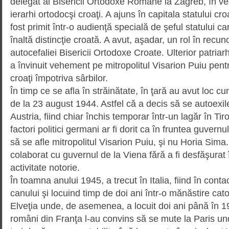
delegat al Bisericii Ortodoxe Române la Zagreb, în ved
ierarhi ortodocşi croaţi. A ajuns în capitala statului cr
fost primit într-o audienţă spe­cială de şeful statului 
înaltă distincţie croată. A avut, aşadar, un rol în recu
autocefaliei Bisericii Ortodoxe Croate. Ulterior patriar
a învinuit vehement pe mitro­politul Visarion Puiu pentr
croaţi împotriva sârbilor.
În timp ce se afla în străinătate, în ţară au avut loc 
de la 23 august 1944. Astfel că a decis să se autoexile
Austria, fiind chiar închis tempo­rar într-un lagăr în Tiro
factori politici germani ar fi dorit ca în fruntea guvernu
să se afle mitropolitul Visarion Puiu, şi nu Horia Sim
colaborat cu guvernul de la Viena fără a fi desfăşurat 
activitate notorie.
În toamna anului 1945, a trecut în Italia, fiind în contac
canului şi locuind timp de doi ani într-o mănăstire cato
Elveţia unde, de asemenea, a locuit doi ani până în 1
români din Franţa l-au convins să se mute la Paris und