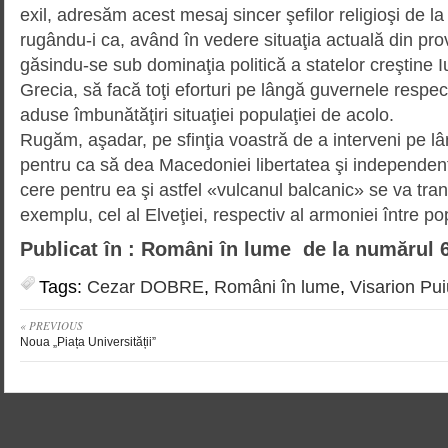
exil, adresăm acest mesaj sincer şefilor religioşi de la
rugându-i ca, având în vedere situaţia actuală din pr
găsindu-se sub dominaţia politică a statelor creştine I
Grecia, să facă toţi eforturi pe lângă guvernele respec
aduse îmbunătăţiri situaţiei populaţiei de acolo.
Rugăm, aşadar, pe sfinţia voastră de a interveni pe l
pentru ca să dea Macedoniei libertatea şi independen
cere pentru ea şi astfel «vulcanul balcanic» se va tran
exemplu, cel al Elveţiei, respectiv al armoniei între p
Publicat în : Români în lume de la numărul 
Tags:
Cezar DOBRE
,
Români în lume
,
Visarion Pui
« PREVIOUS
Noua „Piața Universității”