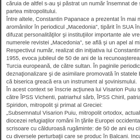
căruia de altfel s-au şi păstrat un număr însemnat de s
partea mitropolitului.
Între altele, Constantin Papanace a prezentat în mai m
aromânilor în periodicul „Mace­do­nia”, tipărit în SUA în 
difuzat personalităţilor şi instituţiilor importante ale vre
numerele revistei „Mace­do­nia”, se află şi un apel al mi
Respectivul număr, realizat din iniţiativa Iui Constan
1955, evoca jubileul de 50 de ani de la recunoaşterea 
Turcia europeană, de către sultan. În paginile periodic
deznaţionalizare şi de asimilare promovată în statele b
că biserica greacă era un instrument al şovinismului.
În acest context se înscrie acţiunea lui Visarion Puiu
către ÎPSS Vichenti, patriarhul sârb, ÎPSS Chiril, patri
Spiridon, mitropolit şi primat al Greciei:
„Subsemnatul Visarion Puiu, mitro­polit ortodox, actua
diocezei refugiaţilor români în ţările Europei occident
scrisoare cu călduroasă rugă­min­te: de 50 de ani eu ci
cu diversele perturbaţii care se produc în Balcani. Incu