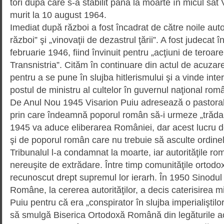
tori după care s-a stabilit până la moarte în micul sat
murit la 10 august 1964.
Imediat după război a fost încadrat de către noile autori
război” şi „vinovaţii de dezastrul ţării”. A fost judecat 
februarie 1946, fiind învinuit pentru „acţiuni de teroar
Transnistria”. Cităm în continuare din actul de acuzar
pentru a se pune în slujba hitlerismului şi a vinde inte
pos­tul de ministru al cultelor în guvernul naţional r
De Anul Nou 1945 Visarion Puiu adresează o pastoral
prin care îndeamnă poporul român să-i urmeze „trădar
1945 va aduce eliberarea Româ­niei, dar acest lucru
şi de poporul român care nu trebuie să asculte ordinel
Tribunalul l-a condamnat la moa­rte, iar autorităţile ro
nereuşite de extrădare. Între timp comunităţile ortodo
recunoscut drept supremul lor ierarh. În 1950 Sinodul 
Române, la cererea auto­rită­ţilor, a decis caterisirea mi
Puiu pentru că era „cons­pi­rator în slujba imperialiştilo
să smulgă Biserica Orto­doxă Română din legăturile ac