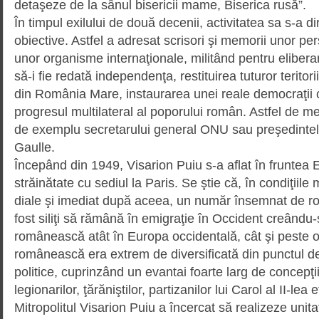
detaşeze de la sânul bisericii mame, Biserica rusă”.
În timpul exilului de două decenii, activitatea sa s-a d
obiective. Astfel a adresat scrisori şi memorii unor pers
unor organisme interna­ţionale, militând pentru elibera
să-i fie redată inde­pendenţa, restituirea tuturor teri­tor
din România Mare, instaurarea unei reale democraţii c
progresul multilateral al poporului român. Astfel de m
de exemplu secretarului general ONU sau preşedintelu
Gaulle.
Începând din 1949, Visarion Puiu s-a aflat în fruntea 
străinătate cu sediul la Paris. Se ştie că, în condiţiile 
diale şi imediat după aceea, un număr însemnat de r
fost siliţi să rămână în emigraţie în Occident creându-
românească atât în Europa occiden­tală, cât şi peste o
românească era extrem de diver­sificată din punctul de
politice, cuprinzând un evantai foarte larg de concepţi
legionarilor, ţărăniştilor, partizanilor lui Carol al II-lea e
Mitropolitul Visarion Puiu a încercat să realizeze unit