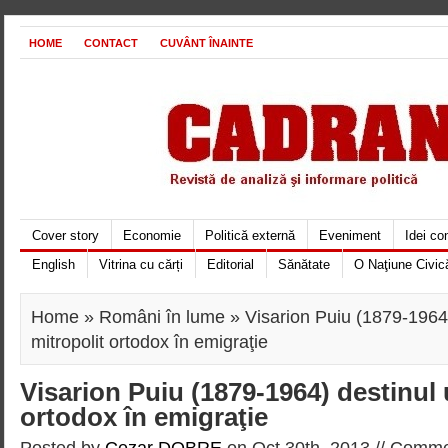
HOME
CONTACT
CUVÂNT ÎNAINTE
Cover story
Economie
Politică externă
Eveniment
Idei c
English
Vitrina cu cărți
Editorial
Sănătate
O Naţiune Civic
Home
»
Români în lume
» Visarion Puiu (1879-1964)
mitropolit ortodox în emigraţie
Visarion Puiu (1879-1964) destinul 
ortodox în emigraţie
Posted by
Cezar DOBRE
on Oct 30th, 2013 //
Commen