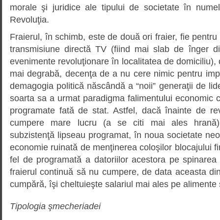
morale şi juridice ale tipului de societate în num
Revoluţia.
Fraierul, în schimb, este de două ori fraier, fie pentru
transmisiune directă TV (fiind mai slab de înger di
evenimente revoluţionare în localitatea de domiciliu), 
mai degrabă, decenţa de a nu cere nimic pentru impl
demagogia politică născândă a “noii” generaţii de lide
soarta sa a urmat paradigma falimentului economic 
programate fată de stat. Astfel, dacă înainte de re
cumpere mare lucru (a se citi mai ales hrană)
subzistenţă lipseau programat, în noua societate ne
economie ruinată de menţinerea coloşilor blocajului fi
fel de programată a datoriilor acestora pe spinarea c
fraierul continuă să nu cumpere, de data aceasta din
cumpără, îşi cheltuieşte salariul mai ales pe alimente ş
Tipologia şmecheriadei