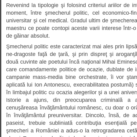
Revenind la tipologie şi folosind criteriul ariilor de i
moment, între şmecherul politic, cel economico-fina
universitar şi cel medical. Gradul ultim de şmechereal
maestru ce poate contopi aceste varii interese într-
de găinar absolut.
Şmecherul politic este caracterizat mai ales prin lips
ne-dragoste faţă de ţară, şi prin dispreţ şi arogan
două cuvinte ale poetului încă naţional Mihai Emine
care comandamente politice de ocazie, dublate de i
campanie mass-media bine orchestrate, îi vor ştam
aplicată lui Ion Antonescu, execrabilitatea postumă) 
în limbajul politic cu ocazia alegerilor şi a unei anive
Istorie a ajuns, din preocuparea criminală a ac
cenuşăreasa învăţământului românesc, cu doar o or
în învăţământul preuniversitar. Dincolo, însă, de a
paseist, trebuie subliniată contribuţia esenţială p
şmecheri a României a adus-o la retrogradarea cetăţ