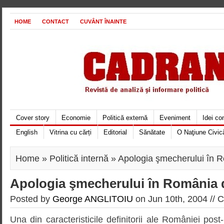
HOME
CONTACT
CUVÂNT ÎNAINTE
Cover story
Economie
Politică externă
Eveniment
Idei c
English
Vitrina cu cărți
Editorial
Sănătate
O Naţiune Civic
Home
»
Politică internă
» Apologia şmecherului în R
Apologia şmecherului în România d
Posted by
George ANGLITOIU
on Jun 10th, 2004 //
C
Una din caracteristicile definitorii ale României pos