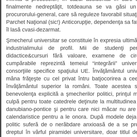
finalmente nedreptăţit, totdeauna se va găsi un
procurorului-general, care să reguleze favorabil situaţ
Parchet Naţional (sic!) Anticorupţie, dependenţa sa faţ
îl lasă cvasi-dezarmat.
Şmecherul universitar se constituie în expresia ultim
industrialimului de profil. Mii de studenţi pe
didactice&cursuri fără valoare, examene de ci
cumpărabile reprezintă temeiul “integrării” univ
consorţiile specifice spaţiului UE. Învăţământul univ
mâna frăţeşte cu cel privat întru batjocorirea a 
învâţământul superior la români. Toate acestea su
benevolenţa explicită a şmecherilor politici, prinţul m
culpă pentru toate catedrele deţinute la multitudinea 
danubiano-pontice şi pentru care nici măcar nu are t
calendaristice pentru a le onora. După modele dej
politic suferă de o nerăbdare anxioasă de a se pr
dreptul în vârful piramidei universitare, doar titlul d