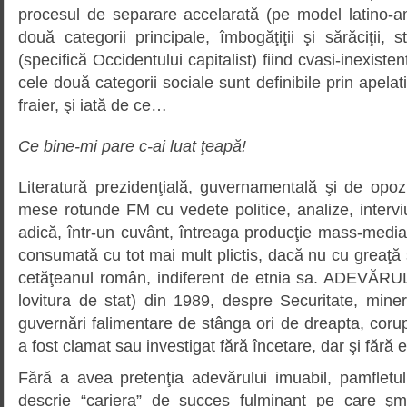
procesul de separare accelarată (pe model latino-am
două categorii principale, îmbogăţiţii şi sărăciţii, 
(specifică Occidentului capitalist) fiind cvasi-inexisten
cele două categorii sociale sunt definibile prin apela
fraier, şi iată de ce…
Ce bine-mi pare c-ai luat ţeapă!
Literatură prezidenţială, guvernamentală şi de opozi
mese rotunde FM cu vedete politice, analize, interviur
adică, într-un cuvânt, întreaga producţie mass-media 
consumată cu tot mai mult plictis, dacă nu cu greaţă ş
cetăţeanul român, indiferent de etnia sa. ADEVĂRU
lovitura de stat) din 1989, despre Securitate, miner
guvernări falimentare de stânga ori de dreapta, corupţ
a fost clamat sau investigat fără încetare, dar şi fără ef
Fără a avea pretenţia adevărului imuabil, pamfletu
descrie “cariera” de succes fulminant pe care şme