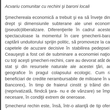
Acvariu comunitar cu rechini şi baroni locali
Şmechereala economică a trebuit şi ea să înveţe din
drept şi dimensiunile subterane ale unei econom
(pseudo)liberalizare. Diferenţierile în cadrul aces
spectaculoase la momentul în care şmecherii-bara
captării unduitorului sprijin politic, să promoveze la c
capetele de acuzare decisive în stabilirea pedepsei
Ceauşeşti a fost cel de subminare a economiei naţ
cu toţi aceşti şmecheri-rechini, care au devorat atât d
stat şi din resursele naturale ale acestei ţări,
geografice în pragul colapsului ecologic. Cum
beneficiari de credite nerambursabile de milioane în v
Bancorex), în timp de fraierul cinstit şi trăind din
(neprivatizată, fiindcă ţara- nu e de vânzare) se îm
necesare, în condiţii extrem de oneroase.
Şmecherul rechin este, însă, într-o alianţă de tip of