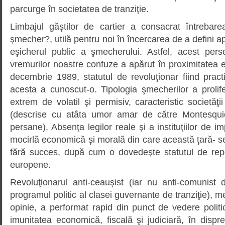
parcurge în societatea de tranziţie.
Limbajul găştilor de cartier a consacrat întrebare
şmecher?, utilă pentru noi în încercarea de a defini a
eşicherul public a şmecherului. Astfel, acest per
vremurilor noastre confuze a apărut în proximitatea e
decembrie 1989, statutul de revoluţionar fiind prac
acesta a cunoscut-o. Tipologia şmecherilor a prolif
extrem de volatil şi permisiv, caracteristic societăţii
(descrise cu atâta umor amar de către Montesquie
persane). Absenţa legilor reale şi a instituţiilor de 
mocirlă economică şi morală din care această ţară- s
fără succes, după cum o dovedeşte statutul de repet
europene.
Revoluţionarul anti-ceauşist (iar nu anti-comunis
programul politic al clasei guvernante de tranziţie), 
opinie, a performat rapid din punct de vedere politic
imunitatea economică, fiscală şi judiciară, în dispre