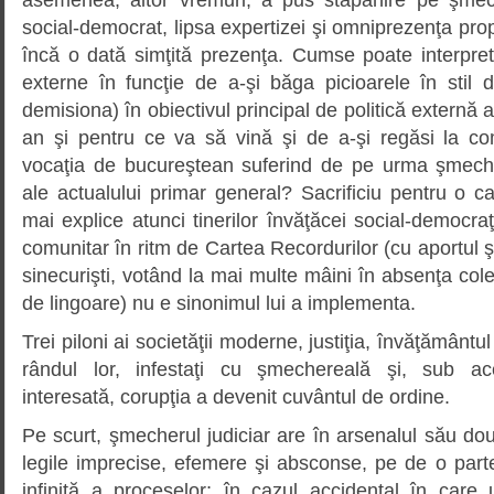
social-democrat, lipsa expertizei şi omniprezenţa prop
încă o dată simţită prezenţa. Cumse poate interpret
externe în funcţie de a-şi băga picioarele în stil 
demisiona) în obiectivul principal de politică externă
an şi pentru ce va să vină şi de a-şi regăsi la com
vocaţia de bucureştean suferind de pe urma şmech
ale actualului primar general? Sacrificiu pentru o 
mai explice atunci tinerilor învăţăcei social-democra
comunitar în ritm de Cartea Recordurilor (cu aportul 
sinecurişti, votând la mai multe mâini în absenţa coleg
de lingoare) nu e sinonimul lui a implementa.
Trei piloni ai societăţii moderne, justiţia, învăţământul
rândul lor, infestaţi cu şmechereală şi, sub ace
interesată, corupţia a devenit cuvântul de ordine.
Pe scurt, şmecherul judiciar are în arsenalul său dou
legile imprecise, efemere şi absconse, pe de o parte
infinită a proceselor; în cazul accidental în car