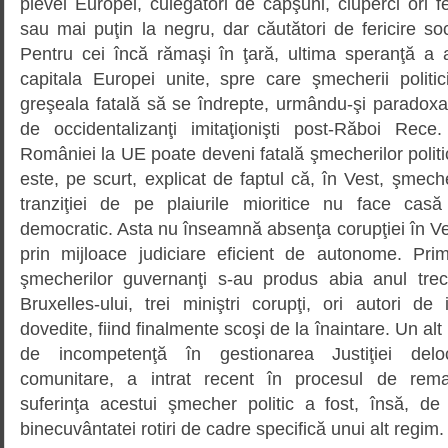
plevei Europei, culegători de căpşuni, ciuperci ori f
sau mai puţin la negru, dar căutători de fericire so
Pentru cei încă rămaşi în ţară, ultima speranţă a a
capitala Europei unite, spre care şmecherii politi
greşeala fatală să se îndrepte, urmându-şi paradoxa
de occidentalizanţi imitaţionişti post-Răboi Re
României la UE poate deveni fatală şmecherilor polit
este, pe scurt, explicat de faptul că, în Vest, şmech
tranziţiei de pe plaiurile mioritice nu face casă
democratic. Asta nu înseamnă absenţa corupţiei în Vest
prin mijloace judiciare eficient de autonome. Pri
şmecherilor guvernanţi s-au produs abia anul trec
Bruxelles-ului, trei miniştri corupţi, ori autori de 
dovedite, fiind finalmente scoşi de la înaintare. Un alt 
de incompetenţă în gestionarea Justiţiei del
comunitare, a intrat recent în procesul de rema
suferinţa acestui şmecher politic a fost, însă, de 
binecuvântatei rotiri de cadre specifică unui alt regim.