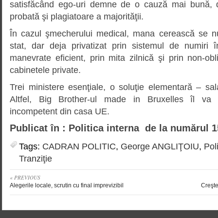
satisfăcând ego-uri demne de o cauză mai bună, d
probată şi plagiatoare a majorităţii.
În cazul şmecherului medical, mana cerească se nu
stat, dar deja privatizat prin sistemul de numiri în f
manevrate eficient, prin mita zilnică şi prin non-obli
cabinetele private.
Trei ministere esenţiale, o soluţie elementară – sala
Altfel, Big Brother-ul made in Bruxelles îl va
incompetent din casa UE.
Publicat în : Politica interna de la numărul 1
Tags:
CADRAN POLITIC
,
George ANGLIŢOIU
,
Pol
Tranziţie
« PREVIOUS
Alegerile locale, scrutin cu final imprevizibil
Creşt