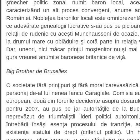
şmecher politic zonal numit baron local, acea
caracterizând un alt proces convergent, anume ac
României. Nobleţea baronilor locali este omniprezen
ce adevărate genealogii lucrative s-au pus pe picioare î
relaţii de rudenie cu aceşti Munchausseni de ocazie, d
la drumul mare cu oblăduire şi cotă parte în relaţia 
Dar, uneori, nici măcar prinţul moştenitor nu-şi mai
gura vreunei anumite baronese britanice de viţă.
Big Brother de Bruxelles
O societate fără prinţipuri şi fără moral carevasăzic
personaj de-al lui nenea Iancu Caragiale. Comisia e
european, două din forurile decidente asupra dosarul
pentru 2007, au pus pe jar autorităţile de la Buc
neprevăzut de triumfaliştii lideri politici autoht
întrebării însăşi esenţa procesului de tranziţie, 
existenţa statului de drept (criteriul politic). Un 
asemenea, altor vremuri, a pus stăpânire pe şmec