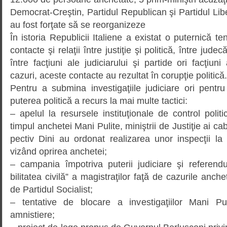
Democrat-Creştin, Partidul Republican şi Partidul Libe
au fost forţate să se reorganizeze
În istoria Republicii Italiene a exis­tat o puternică te
contacte şi relaţii între justiţie şi politică, între judecă
între facţiuni ale judiciarului şi partide ori facţiuni 
cazuri, aceste contacte au rezultat în corupţie politică.
Pentru a submina investigaţiile judi­ciare ori pentru 
puterea politică a recurs la mai multe tactici:
– apelul la resursele instituţionale de control politi
timpul anchetei Mani Pulite, miniştrii de Justiţie ai ca
pectiv Dini au ordonat realizarea unor inspecţii la
vizând oprirea anchetei;
– campania împotriva puterii judi­ciare şi referend
bilitatea civilă” a magistraţilor faţă de cazurile anch
de Partidul Socialist;
– tentative de blocare a inves­ti­gaţiilor Mani P
amnistiere;