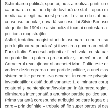
Schimbarea politică, spun ei, nu s-a realizat printr-un 
ca urmare a unui nou tip de lovitură de stat – opera ma
media care legitima acest proces. Lovitura de stat nu a
consensul popular, dovadă succesul lui Silvio Berlusconi
alegerile din 1994 ce a simbolizat tocmai contestarea le
politice a magistraţilor.
Astfel, tentativa magistraturii de asu­mare a unui rol su
prin legitimarea populară şi învestirea guvernamental
Forza Italia. Succesul acţiunii ar fi echivalat cu statua
nu poate limita puterea procurorilor şi judecătorilor ital
Caracterul revoluţionar al anchetei Mani Pulite este d
vedere dezintegrarea unor partide politice, a unei clase
sistem politic pe care le-a ge­ne­rat. În ceea ce priveşte,
investigaţiilor există două variante: 1. eliminarea corup
colateral şi neinten­ţionat/involuntar, înlăturarea regimul
eliminarea intenţionată a anumitor partide politice sau 
Prima variantă corespunde atri­bu­ţiei pe care legea o st
care – prin definiţie – trebuie să fie super partes şi de