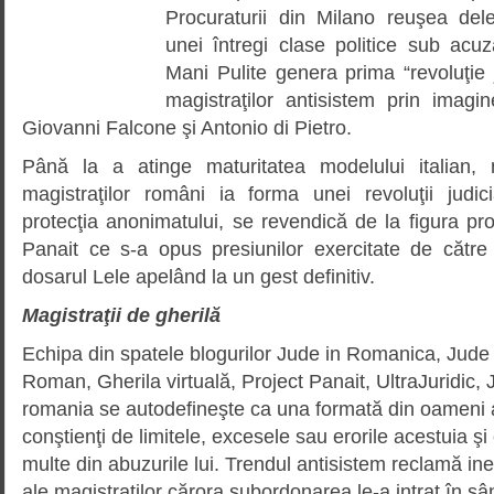
Procuraturii din Milano reuşea del
unei întregi clase politice sub acu
Mani Pulite genera prima “revoluţie j
magistraţilor antisistem prin imagin
Giovanni Falcone şi Antonio di Pietro.
Până la a atinge maturitatea modelului italian,
magistraţilor români ia forma unei revoluţii judic
protecţia ano­nima­tului, se revendică de la figura proc
Panait ce s-a opus presiunilor exercitate de către
dosarul Lele apelând la un gest definitiv.
Magistraţii de gherilă
Echipa din spatele blogurilor Jude in Romanica, Jude de
Roman, Gherila virtuală, Project Panait, UltraJuridic, 
romania se autodefineşte ca una formată din oameni ai
conştienţi de limitele, excesele sau erorile acestuia şi 
multe din abuzurile lui. Trendul antisistem reclamă inex
ale magistraţilor cărora subordonarea le-a intrat în sâ