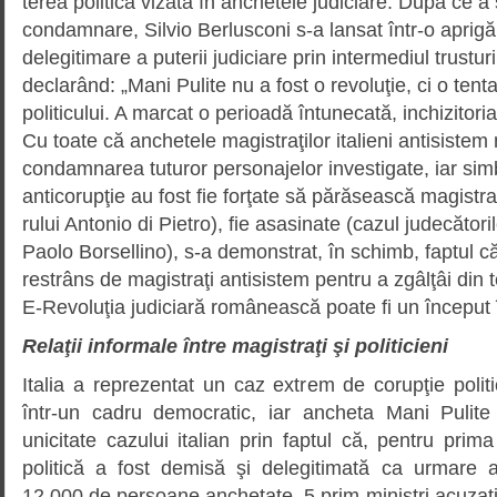
terea politică vizată în anchetele judiciare. După ce a s
condamnare, Silvio Berlus­coni s-a lansat într-o apri
delegitimare a puterii judiciare prin intermediul trustur
declarând: „Mani Pulite nu a fost o revoluţie, ci o ten
politicului. A marcat o perioadă întunecată, inchizitoria
Cu toate că anchetele magistraţilor italieni antisistem
condamnarea tuturor perso­na­jelor investigate, iar simb
anticorupţie au fost fie forţate să pără­sească magistra
rului Antonio di Pietro), fie asasinate (cazul judecător
Paolo Borsellino), s-a demonstrat, în schimb, faptul c
restrâns de magistraţi antisistem pentru a zgâlţâi din 
E-Revoluţia judiciară româ­nească poate fi un început 
Relaţii informale între magistraţi şi politicieni
Italia a reprezentat un caz extrem de corupţie politi
într-un cadru democratic, iar ancheta Mani Pulite
unicitate cazului italian prin faptul că, pentru prim
politică a fost demisă şi delegitimată ca urmare a 
12.000 de persoane anchetate, 5 prim-miniştri acuzaţi