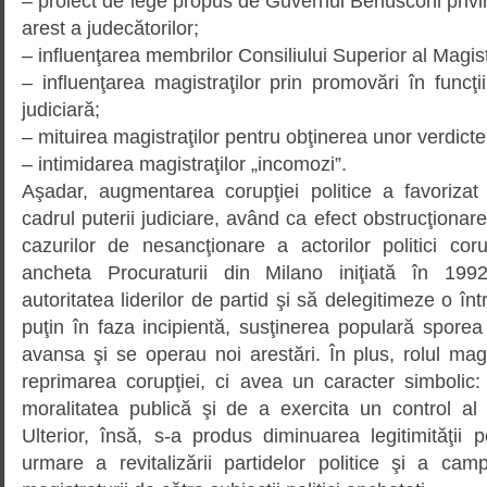
– proiect de lege propus de Gu­ver­nul Berlusconi priv
arest a judecătorilor;
– influenţarea membrilor Consiliului Superior al Magistr
– influenţarea magistraţilor prin pro­movări în funcţi
judiciară;
– mituirea magistraţilor pentru obţi­nerea unor verdicte
– intimidarea magistraţilor „inco­mo­zi”.
Aşadar, augmentarea corupţiei poli­tice a favoriza
cadrul puterii judiciare, având ca efect obstrucţionar
cazurilor de nesancţionare a actorilor politici cor
ancheta Procuraturii din Mila­no iniţiată în 1
autoritatea liderilor de partid şi să delegitimeze o înt
puţin în faza incipientă, susţinerea populară spore
avansa şi se operau noi arestări. În plus, rolul magis
reprimarea corupţiei, ci avea un ca­racter simbolic
moralitatea publică şi de a exercita un control al vir
Ulterior, însă, s-a produs diminuarea legitimităţii p
urmare a revitalizării partidelor politice şi a cam