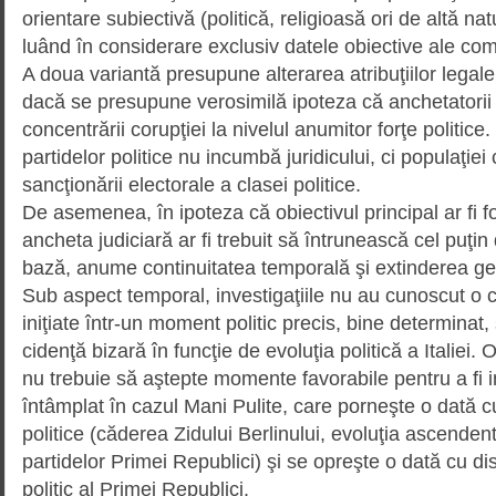
orientare subiectivă (politică, religioasă ori de altă na
luând în considerare exclusiv datele obiective ale comiter
A doua variantă presupune alte­rarea atribuţiilor legale a
dacă se presupune verosimilă ipoteza că anchetatori
concentrării corupţiei la nivelul anumitor forţe politice
parti­delor politice nu incumbă juridicului, ci populaţi
sancţionării electorale a clasei politice.
De asemenea, în ipoteza că obiectivul principal ar fi fo
ancheta judiciară ar fi trebuit să întrunească cel puţin 
bază, anume conti­nuitatea temporală şi extinderea ge
Sub aspect temporal, investigaţiile nu au cunoscut o c
iniţiate într-un moment politic precis, bine determinat,
cidenţă bizară în funcţie de evoluţia politică a Italiei
nu trebuie să aştepte momente favorabile pentru a fi i
întâmplat în cazul Mani Pulite, care porneşte o dată c
politice (căderea Zidului Berlinului, evoluţia ascendent
partidelor Primei Republici) şi se opreşte o dată cu di
politic al Primei Republici.