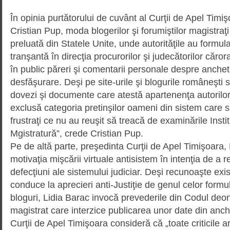
În opinia purtătorului de cuvânt al Curţii de Apel Timi
Cristian Pup, moda blogerilor şi foru­miştilor magistraţ
preluată din Statele Unite, unde autorităţile au formula
tranşantă în direcţia procurorilor şi judecătorilor cărora
în public păreri şi comentarii personale despre anchet
desfăşurare. Deşi pe site-urile şi blo­gurile româneşti 
dovezi şi documente care atestă apartenenţa autorilor 
exclusă categoria pretinşilor oameni din sistem care su
frustraţi ce nu au reuşit să treacă de examinările Insti
Mgistratură”, crede Cristian Pup.
Pe de altă parte, preşedinta Curţii de Apel Timişoara,
motivaţia mişcării virtuale antisistem în intenţia de a
defecţiuni ale sistemului judiciar. Deşi recunoaşte exis
conduce la aprecieri anti-Justiţie de genul celor formu
bloguri, Lidia Barac invocă prevederile din Codul deon
magistrat care interzice publicarea unor date din anch
Curţii de Apel Timişoara consideră că „toate criticile ar