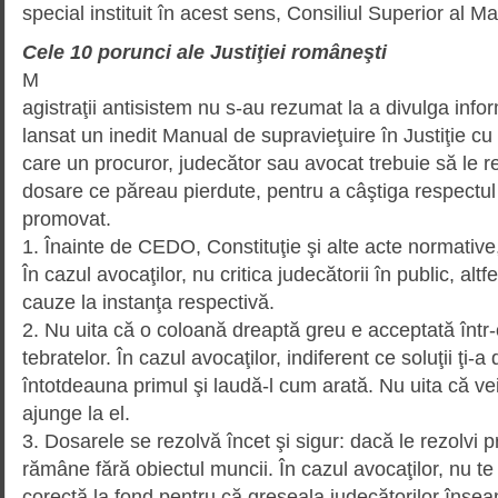
special instituit în acest sens, Consiliul Superior al Magi
Cele 10 porunci ale Justiţiei româneşti
M
agistraţii antisistem nu s-au rezu­mat la a divulga inform
lan­sat un inedit Manual de supravieţuire în Justiţie c
care un procuror, judecător sau avocat trebuie să le r
dosare ce păreau pierdute, pentru a câştiga respectul ş
promovat.
1. Înainte de CEDO, Constituţie şi alte acte normative,
În cazul avocaţilor, nu critica judecătorii în public, altfe
cauze la instanţa res­pectivă.
2. Nu uita că o coloană dreaptă greu e acceptată într
tebratelor. În cazul avocaţilor, indi­ferent ce soluţii ţi-a
întotdeauna primul şi laudă-l cum arată. Nu uita că v
ajunge la el.
3. Dosarele se rezolvă încet şi sigur: dacă le rezolvi p
rămâne fără obiectul muncii. În cazul avocaţilor, nu te 
corectă la fond pentru că greşeala judecătorilor înse