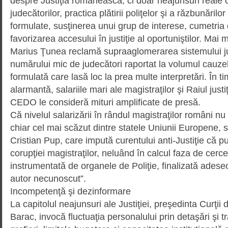
despre Justiţia românească, ci doar neajunsuri reale 
judecătorilor, practica plătirii poliţelor şi a răzbunărilor
formulate, susţinerea unui grup de interese, cumetria 
favorizarea accesului în justiţie al oportuniştilor. Mai 
Marius Ţunea reclamă supra­aglo­merarea sistemului ju
numărului mic de judecători raportat la volumul cauzelor 
formulată care lasă loc la prea multe interpretări. În t
alarmantă, salariile mari ale magis­traţilor şi Raiul justi
CEDO le consideră mituri amplificate de presă.
Că nivelul salarizării în rândul magistraţilor români nu
chiar cel mai scăzut dintre statele Uniunii Europene, s
Cristian Pup, care impută curentului anti-Justiţie că 
corupţiei magistraţilor, neluând în calcul faza de cerc
instrumentată de organele de Poliţie, finalizată adese
autor necunoscut”.
Incompetenţă şi dezinformare
La capitolul neajunsuri ale Justiţiei, preşedinta Curţii
Barac, invocă fluctuaţia perso­na­lului prin detaşări şi t