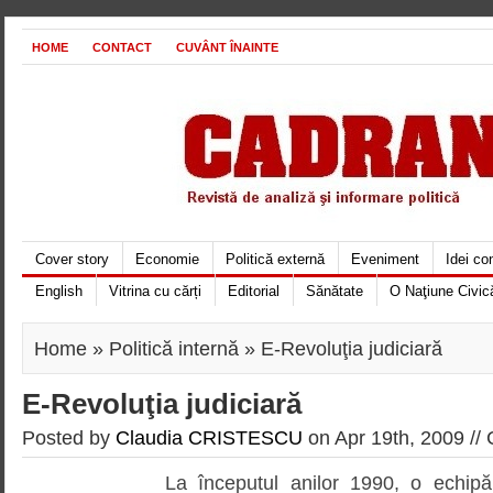
HOME
CONTACT
CUVÂNT ÎNAINTE
Cover story
Economie
Politică externă
Eveniment
Idei c
English
Vitrina cu cărți
Editorial
Sănătate
O Naţiune Civic
Home
»
Politică internă
» E-Revoluţia judiciară
E-Revoluţia judiciară
Posted by
Claudia CRISTESCU
on Apr 19th, 2009 //
La începutul anilor 1990, o echipă