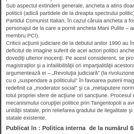
Sub aspectul extinderii generale, ancheta a atins doa
politicii (adică partidele de la dreapta spectrului politi
Partidul Comunist Italian, în cazul căruia ancheta a fo
personajul de la care a pornit ancheta Mani Pulite – 
membru PCI).
Criticii acţiunii judiciare de la debutul anilor 1990 au 
deficitul de imagine suferit de acei actori politici anche
dovediţi ulterior inocenţi. Pe acest considerent, se p
magistraţilor şi a infai­libi­li­tăţii ori imparţialităţii acesto
argumentează ei – „Revoluţia judi­cia­ră” (la rivoluzione 
cu o „suspendare a politicului” în favoarea puterii magi
redefinit ca „moderator social” şi ca „meta­putere nor
totul propriei sfere de acţiune ori sancţiune. Procesul
mecanismului corupţiei politice prin Tangentopoli a avu
unităţii statale, prin reliefarea gradului de ilegalitate şi 
statale existente.
Publicat în : Politica interna de la numărul 6