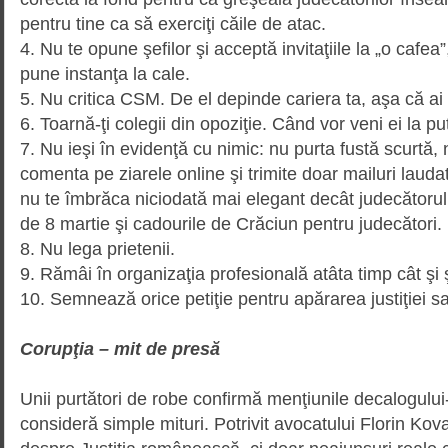
pentru tine ca să exerciţi căile de atac.
4. Nu te opune şefilor şi acceptă invitaţiile la „o cafea
pune instanţa la cale.
5. Nu critica CSM. De el depinde cariera ta, aşa că ai 
6. Toarnă-ţi colegii din opoziţie. Când vor veni ei la put
7. Nu ieşi în evidenţă cu nimic: nu purta fustă scurtă, n
comenta pe ziarele online şi trimite doar mailuri laudativ
nu te îmbrăca niciodată mai elegant decât judecătorul c
de 8 martie şi cadourile de Crăciun pentru judecători.
8. Nu lega prietenii.
9. Rămâi în organizaţia profe­sio­na­lă atâta timp cât şi
10. Semnează orice petiţie pentru apărarea justiţiei sau
Corupţia – mit de presă
Unii purtători de robe confirmă menţiunile decalogului-p
consideră simple mituri. Potrivit avo­catului Florin Kov