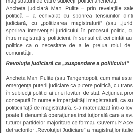
magistraturii de către subiecţii politici anchetaţi.
Ancheta judiciară Mani Pulite – prin revelaţiile sa
politică – a echivalat cu spo­ri­rea tensiunilor din
judiciară, cu „politizarea magis­tra­turii” (sau „jurid
sporirea intervenţiei juridicului în procesul politic, c
între magistraţi şi politicieni, în sensul că cei dintâi a
politice ca o necesitate de a le prelua rolul de 
comunităţii.
Revoluţia judiciară ca „suspendare a politicului”
Ancheta Mani Pulite (sau Tangen­to­poli, cum mai este
emergenţa puterii judiciare ca putere politică, cu tran
în subiecţii politici ai unei lovituri de stat. Acţiunea pr
concepută în numele impar­ţialităţii magistraturii, ca 
politicii faţă de magis­tra­tură, s-a materializat într-o lo
poate fi denumită operaţiunea instituţională care a av
tuturor parti­delor majoritare ce formau Guvernul? Ac
detractorilor „Revoluţiei Judiciare” a magistraţilor italie