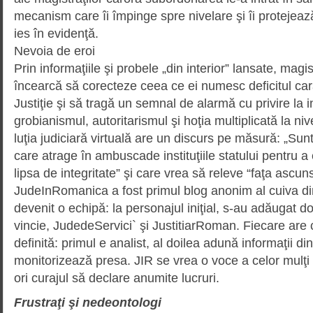
mecanism care îi împinge spre nivelare şi îi protejeaz
ies în evidenţă.
Nevoia de eroi
Prin informaţiile şi probele „din interior” lansate, magis
încearcă să corecteze ceea ce ei numesc deficitul cara
Justiţie şi să tragă un semnal de alarmă cu privire la
grobianismul, autoritarismul şi hoţia multiplicată la ni
luţia judiciară virtuală are un discurs pe măsură: „Sun
care atrage în ambuscade insti­tu­ţiile statului pentru a
lipsa de integritate” şi care vrea să releve “faţa ascun
JudeInRomanica a fost primul blog anonim al cuiva din 
devenit o echipă: la personajul iniţial, s-au adăugat do
vincie, JudedeServici` şi Justi­tiar­Ro­man. Fiecare are
definită: primul e analist, al doilea adună informaţii din
monitorizează presa. JIR se vrea o voce a celor mulţi 
ori curajul să declare anumite lucruri.
Frustraţi şi nedeontologi