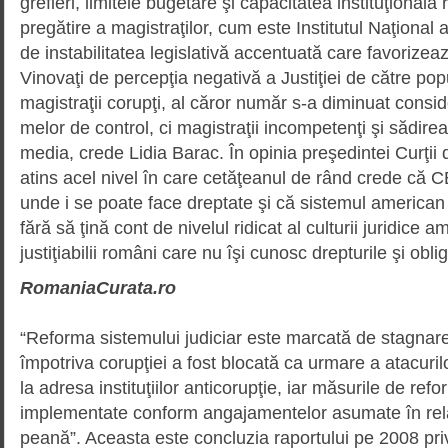
grefieri, limitele bugetare şi capacitatea instituţională
pregătire a magistraţilor, cum este Institutul Naţional al
de instabilitatea legislativă accentuată care favorizea
Vinovaţi de percepţia negativă a Justiţiei de către pop
magistraţii corupţi, al căror număr s-a diminuat consid
me­lor de control, ci magistraţii incom­petenţi şi sădir
media, crede Lidia Barac. În opinia preşedintei Curţii 
atins acel nivel în care cetăţeanul de rând crede că 
unde i se poate face dreptate şi că sistemul american 
fără să ţină cont de nivelul ridicat al culturii juridice
justiţiabilii români care nu îşi cunosc drepturile şi obli­ga
RomaniaCurata.ro
“Reforma sistemului judiciar este marcată de stagnare
împotriva corupţiei a fost blocată ca urmare a atacurilor p
la adresa instituţiilor anticorupţie, iar măsurile de ref
implementate conform angajamentelor asu­mate în rel
peană”. Aceasta este concluzia rapor­tului pe 2008 priv