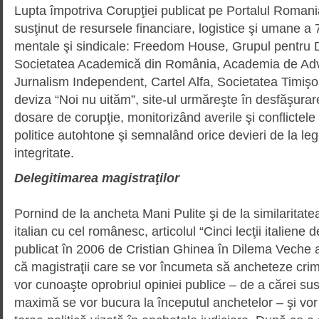
Lupta împotriva Corupţiei publicat pe Portalul Romani
susţinut de resursele financiare, logis­tice şi umane a 
mentale şi sindicale: Freedom House, Grupul pentru D
Societatea Academică din România, Academia de Adv
Jurnalism Independent, Cartel Alfa, Societatea Timişo
deviza “Noi nu uităm”, site-ul urmă­reşte în desfăşurare
dosare de corupţie, monito­rizând averile şi conflictele
politice autohtone şi semnalând orice devieri de la lege
integritate.
Delegitimarea magistraţilor
Pornind de la ancheta Mani Pulite şi de la similaritate
italian cu cel românesc, articolul “Cinci lecţii italiene 
publicat în 2006 de Cristian Ghinea în Dilema Veche a
că magistraţii care se vor încumeta să ancheteze crimi
vor cunoaşte oprobriul opiniei publice – de a cărei sus
maximă se vor bucura la începutul anchetelor – şi vor 