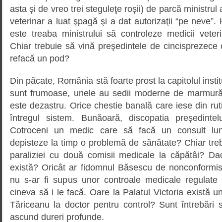
asta şi de vreo trei steguleţe roşii) de parcă ministrul
veterinar a luat şpagă şi a dat autorizaţii “pe neve”. 
este treaba ministrului să controleze medicii veter
Chiar trebuie să vină preşedintele de cincisprezece o
refacă un pod?
Din păcate, România stă foarte prost la capitolul institu
sunt frumoase, unele au sedii moderne de marmură ş
este dezastru. Orice chestie banală care iese din rut
întregul sistem. Bunăoară, discopatia preşedintel
Cotroceni un medic care să facă un consult luna
depisteze la timp o problemă de sănătate? Chiar tre
paraliziei cu două comisii medicale la căpătâi? D
există? Oricât ar fidomnul Băsescu de nonconformis
nu s-ar fi supus unor controale medicale regulate 
cineva să i le facă. Oare la Palatul Victoria exist
Tăriceanu la doctor pentru control? Sunt întrebări 
ascund dureri profunde.