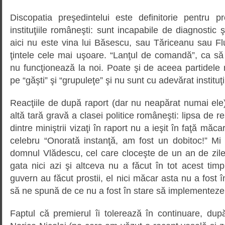
Discopatia preşedintelui este definitorie pentru
instituţiile româneşti: sunt incapabile de diagnostic ş
aici nu este vina lui Băsescu, sau Tăriceanu sau Flut
ţintele cele mai uşoare. “Lanţul de comandă”, ca să
nu funcţionează la noi. Poate şi de aceea partidele 
pe “găşti” şi “grupuleţe” şi nu sunt cu adevărat instituţi
Reacţiile de după raport (dar nu neapărat numai ele
altă tară gravă a clasei politice româneşti: lipsa de re
dintre miniştrii vizaţi în raport nu a ieşit în faţă măc
celebru “Onorată instanţă, am fost un dobitoc!” Mi 
domnul Vlădescu, cel care cloceşte de un an de zil
gata nici azi şi altceva nu a făcut în tot acest tim
guvern au făcut prostii, el nici măcar asta nu a fost în
să ne spună de ce nu a fost în stare să implementez
Faptul că premierul îi tolerează în continuare, dup