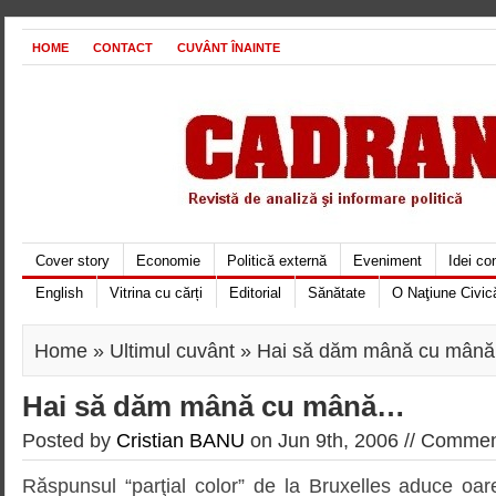
HOME
CONTACT
CUVÂNT ÎNAINTE
Cover story
Economie
Politică externă
Eveniment
Idei c
English
Vitrina cu cărți
Editorial
Sănătate
O Naţiune Civic
Home
»
Ultimul cuvânt
» Hai să dăm mână cu mân
Hai să dăm mână cu mână…
Posted by
Cristian BANU
on Jun 9th, 2006 //
Comment
Răspunsul “parţial color” de la Bruxelles aduce oar