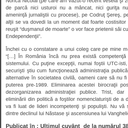
Norica Nicolai (pe care am văzut-o recent veselă şi z
de parcă nici usturoi nu a mâncat, nici guriţa n
ameninţă jurnaliştii cu procese), pe Codruţ Şereş, 
alţii se va dovedi la un moment dat foarte costisitor 
reuşit “duşmanul de moarte” o vor face prietenii săi c
Endependenţii”.
Închei cu o constatare a unui coleg care pe mine 
“[…] În România încă nu prea există competenţă a
sistemului. Cu puţine excepţii, numai foştii UTC-isti,
securişti ştiu cum funcţionează administraţia publi
alternative în societatea civilă, oameni care să nu fi
puterea pre-1989. Eliminarea acestei birocraţii p
dezorganizarea administraţiei publice. Trist, dar 
eliminării din politică a foştilor nomenclaturişti de a 
va fi luat de lideri incompetenţi şi populişti. Nu v
dintre declinul lui Năstase şi ascensiunea lui Vangheli
Publicat în : Ultimul cuvânt de la numărul 3