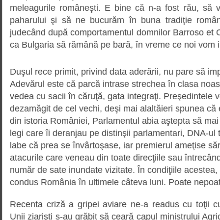
meleagurile româneşti. E bine că n-a fost rău, să 
paharului şi să ne bucurăm în buna tradiţie român
judecând după comportamentul domnilor Barroso et Co
ca Bulgaria să rămână pe bară, în vreme ce noi vom 
Duşul rece primit, privind data aderării, nu pare să i
Adevărul este că parcă intrase strechea în clasa noast
vedea cu sacii în căruţă, gata integraţi. Preşedintele
dezamăgit de cel vechi, deşi mai alaltăieri spunea că
din istoria României, Parlamentul abia aştepta să mai
legi care îi deranjau pe distinşii parlamentari, DNA-ul
labe că prea se învârtoşase, iar premierul ameţise s
atacurile care veneau din toate direcţiile sau întrecân
număr de sate inundate vizitate. În condiţiile acestea
condus România în ultimele câteva luni. Poate nepoata
Recenta criză a gripei aviare ne-a readus cu toţii 
Unii ziarişti s-au grăbit să ceară capul ministrului Agri