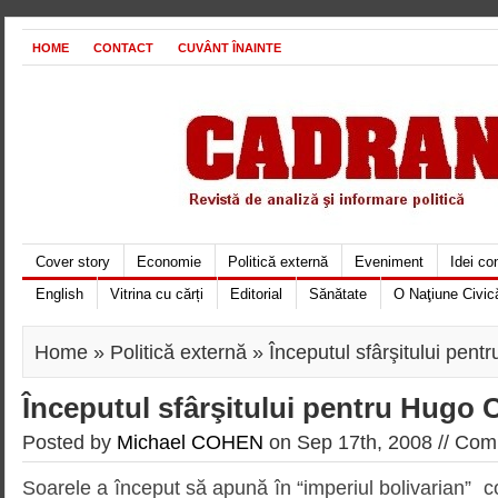
HOME
CONTACT
CUVÂNT ÎNAINTE
Cover story
Economie
Politică externă
Eveniment
Idei c
English
Vitrina cu cărți
Editorial
Sănătate
O Naţiune Civic
Home
»
Politică externă
» Începutul sfârşitului pen
Începutul sfârşitului pentru Hugo
Posted by
Michael COHEN
on Sep 17th, 2008 //
Comm
Soarele a început să apună în “imperiul bolivarian”