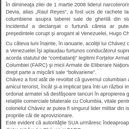
În dimineaţa zilei de 1 martie 2008 liderul narcoteror
Devia, alias „Raul Reyes“, a fost ucis de rachete l
columbiene asupra taberei sale de gherilă din sta
Incidentul a declanşat o furtună căreia ar put
preşedintele corupt şi arogant al Venezuelei, Hugo C
Cu câteva luni înainte, în ia­nuarie, acoliţii lui Cháve
a Venezuelei îşi aplaudau furtunos conducătorul supr
acorda statutul de “combatanţi” legi­timi Forţelor Arma
Columbiei (FARC) şi micii Armate de Eli­berare Naţio
drept parte a mişcării sale “boli­va­riene”.
Chávez a fost atât de revoltat că guvernul columbian 
amicul terorist, încât şi-a impli­cat ţara într-un război i
ordonat armatei să desfăşoare tan­curi în apropierea gra
relaţiile comerciale bilaterale cu Columbia, vitale pent
colonelul Chávez ar putea fi singurul lider militar din i
propriile căi de aprovizionare.
Este evident că autorităţile SUA urmăresc îndeaproa