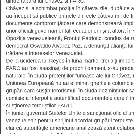
dintre tabăra lui Chávez şi FARC.
Chávez şi-a schimbat poziţia în câteva zile, după ce au
au început să publice primele din cele câteva mii de fi
documente compromiţătoare care demonstrează impli
unor oficiali guvernamentali ecuadorieni şi a altora în
Opoziţia venezueleană, Frontul Patriotic, condus de re
democrat Oswaldo Alvarez Paz, a denunţat alianţa l
trădare a intereselor Venezuelei.
De la uciderea lui Reyes în luna martie, trei alţi impor
FARC au fost asasinaţi de propriii oameni, s-au preda
naturale. În ciuda pretenţiilor furioase ale lui Chávez, n
Uniunea Europeană nu au eliminat gherilele columbien
grupări care susţin terorismul. În ciuda dezminţirilor 
comisie a Interpol a autentificat do­cu­mentele care îl
susţinerea teroriştilor FARC.
În iunie, guvernul Statelor Unite a sanc­ţionat oficial u
venezuelean pentru sprijinul acordat grupării teroriste
clar că autorităţile americane anali­zea­ză atent colabo