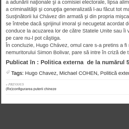
a adunării naţionale şi a comisiei electorale, lipsa alim
a criminalităţii şi corupţia generalizată l-au făcut tot m
Susţinătorii lui Chávez din armată şi din propria mişc
se întrebe dacă sprijinul imoral şi necugetat acordat de
conduce la acuzarea lor de către Statele Unite sau îi va
pe care nu-l pot câştiga.
În concluzie, Hugo Chávez, omul care s-a pretins a fi
nemuritorului Simon Bolivar, pare să intre în criză de
Publicat în : Politica externa de la numărul 
Tags:
Hugo Chavez
,
Michael COHEN
,
Politică exte
« PREVIOUS
(Re)configurarea puterii chineze