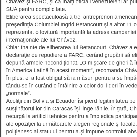
Chávez şi FARC, şi că înalţi oficiali vene­zueleni ar pu
SUA pentru complicitate.
Eliberarea spectaculoasă a trei antre­prenori americani,
preşedinţia Columbiei Ingrid Be­tan­court şi a altor 11 
reprezentat o lovitură impor­tantă la adresa campaniei
internaţionale ale lui Chávez.
Chiar înainte de eliberarea lui Betancourt, Chávez a 
declaraţie de repudiere a FARC, cerând grupării să elib
de­pună armele necondiţionat. „O miş­ca­re de gherilă î
în America Latină în acest moment”, recomanda Chá
În plus, el a fost obligat să ia mă­suri pentru a se împ
tându-se în curând o întâlnire a celor doi lideri în veder
„normale”.
Acoliţii din Bolivia şi Ecuador îşi pierd legitimitatea pe 
susţinătorul lor din Caracas îşi linge rănile. În ţară, 
recur­gă la artificii tehnice pentru a împie­dica particip
ale opoziţiei la următoarele ale­geri regionale şi locale
poliţienesc al statului pentru a-şi impune controlul abs