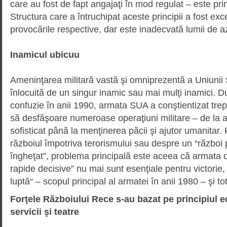
care au fost de fapt angajaţi în mod regulat – este pri
Structura care a întruchipat aceste prin­cipii a fost ex
provocările respective, dar este inadec­vată lumii de az
Inamicul ubicuu
Ameninţarea militară vastă şi omniprezentă a Uniunii 
înlocuită de un singur inamic sau mai mulţi inamici. 
confuzie în anii 1990, armata SUA a conştientizat trept
să desfăşoare numeroase ope­raţiuni militare – de l
sofisticat până la men­ţi­nerea păcii şi ajutor umanitar
războiul împotriva terorismului sau despre un “război p
îngheţat”, pro­blema principală este aceea că armata 
rapide decisive” nu mai sunt esenţiale pentru victorie,
luptă“ – scopul principal al armatei în anii 1980 – şi to
Forţele Războiului Rece s-au bazat pe principiul ec
servicii şi teatre