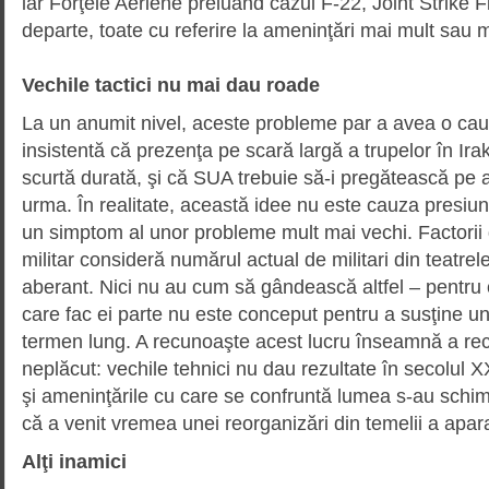
iar Forţele Aeriene preluând cazul F-22, Joint Strike Fi
departe, toate cu referire la ameninţări mai mult sau m
Vechile tactici nu mai dau roade
La un anumit nivel, aceste pro­bleme par a avea o c
insistentă că prezenţa pe scară largă a trupelor în Irak
scurtă durată, şi că SUA trebuie să-i pregătească pe 
urma. În realitate, această idee nu este cauza presiun
un simptom al unor probleme mult mai vechi. Factorii
militar consideră numărul actual de militari din teatrel
aberant. Nici nu au cum să gândească altfel – pentru c
care fac ei parte nu este conceput pentru a susţine un
termen lung. A recunoaşte acest lucru înseamnă a re
neplăcut: vechile tehnici nu dau rezul­tate în secolul
şi ameninţările cu care se confruntă lumea s-au schi
că a venit vremea unei reorganizări din temelii a apa
Alţi inamici