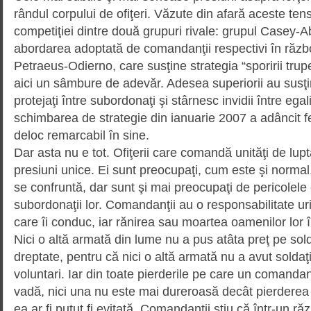
rândul corpului de ofiţeri. Văzute din afară aceste tensi
competiţiei dintre două grupuri rivale: grupul Casey-A
abordarea adoptată de comandanţii respectivi în război
Petraeus-Odierno, care susţine strategia “sporirii trup
aici un sâmbure de adevăr. Adesea superiorii au susţi­nă
protejaţi între subor­donaţi şi stârnesc invidii între ega
schim­barea de strategie din ianuarie 2007 a adâncit f
deloc remar­cabil în sine.
Dar asta nu e tot. Ofiţerii care comandă unităţi de lup
presiuni unice. Ei sunt preocupaţi, cum este şi normal
se confruntă, dar sunt şi mai preocupaţi de pericolele
subordonaţii lor. Coman­danţii au o responsabilitate ur
care îi conduc, iar rănirea sau moartea oamenilor lor î
Nici o altă ar­ma­tă din lume nu a pus atâta preţ pe sol­d
dreptate, pentru că nici o altă armată nu a avut soldaţi 
voluntari. Iar din toate pierderile pe care un comandan
vadă, nici una nu este mai dureroasă decât pierderea
ea ar fi putut fi evitată. Comandanţii ştiu că într-un ră