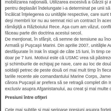
mobilizarea naţională. Utilizarea excesivă a Gărzii şi a 
pentru deplasări îndelungate i-a determinat pe unii să
încălcat înţelegerea cu unităţile respective, care sunt t
deşi membrii lor nu au semnat nici un contract în aces
rămăşiţă a Războiului Rece. Aşa cum am văzut, confli
făceau parte din doctrina acestui secol.
De menţionat, în sfârşit, că semne de tensiune au înce
Armată şi Puşcaşii Marini. Din aprilie 2007, unităţile A
desfăşurate în Irak în stagii de câte 15 luni, în timp c
doar pe 7 luni. Motivul este că USMC vrea să păstreze 
şi schimburile de echipaj pe nave, care au loc de două
soldaţii petrec de peste două ori mai mult timp în fiec
tariile recente ale coman­dan­tului Marine Corps, Jame
cărora Puşcaşii ar prefera să se retragă complet din I
exclusiv asupra Afganistanului, au creat şi mai multe 
Presiuni între ofiţeri
Cele mai subtile şi mai serioase presiuni asupra forţe