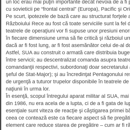
un loc erau mai puţin importante decât nevoia de a fi 
cu sovieticii pe “frontal central” (Europa), Pacific şi Or
Pe scurt, ipotezele de bază care au structurat forţele
Războiului Rece au fost că toate serviciile sunt la fel 
teatrele de operaţiuni vor fi supuse unor presiuni eno
în fiecare dimensiune urma să fie critică şi războiul ur
dacă ar fi fost lung, ar fi fost ase­mănător celui de-al 
Astfel, SUA au construit o armată care distribuia buget
între servicii; au des­cen­tralizat comanda asupra teatr
comandanţii respectivi, subordonaţi doar secretarului 
şeful de Stat-Major); şi au încredinţat Pentagonului respo
de urgenţă a tuturor trupelor disponibile în teatrele de r
naţiunii în urma lor.
În esenţă, scopul întregului aparat militar al SUA, mai
din 1986, nu era acela de a lup­ta, ci de a fi gata de l
esenţiale sunt viteza de reacţie şi câş­tigarea primei băt
ceea ce contează este ca fiecare as­pect să fie pregătit
element care reduce starea de pre­gătire – cum ar fi r