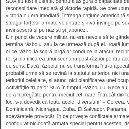
SUA au fost ajustate, pentru a asigura o capacitate de
reconsolidare imediată şi victorie rapidă. Se presupun
victoria nu era imediată, întreaga naţiune americană 
steagul forţelor armate voluntare şi-i va învinge pe sov
învinseseră şi pe nazişti şi japonezi.
Din punct de vedere militar, nu era nevoie să te gând
termina războiul sau la ce urmează după el. Toată l
orice război la scară largă ar conduce la atacuri reci
re, şi planificarea unui scenariu post-război pentru aces
de sens. Dacă războiul nu se trans­forma într-o apocal
probabil urma să se revină la statutul anterior, nici u
teritoriul celeilalte, şi atunci nici pla­nificarea unei ocu
Activităţile trupelor SUA în timpul Războiului Rece au
de a fi pregătite pentru meciul cel mare. Întrucât din f
loc, s-a dovedit că toate acele “diversiuni“ – Coreea, 
Dominicană, Nicaragua, Cuba, El Salvador, Panama, ş
adevăratele provocări în ce priveşte conflictele arma
configurat niciodată armata special pentru acestea, de