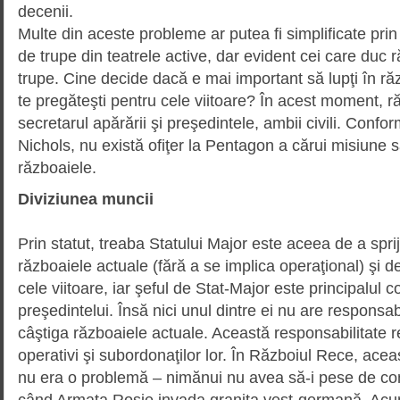
decenii.
Multe din aceste probleme ar putea fi simplificate pr
de trupe din teatrele active, dar evident cei care duc 
trupe. Cine decide dacă e mai important să lupţi în ră
te pregăteşti pentru cele viitoare? În acest moment, ră
secretarul apărării şi preşedintele, ambii civili. Confo
Nichols, nu există ofiţer la Pentagon a cărui misiune 
războaiele.
Diviziunea muncii
Prin statut, treaba Statului Major este aceea de a sprij
războaiele actuale (fără a se implica operaţional) şi d
cele viitoare, iar şeful de Stat-Major este principalul con
preşedintelui. Însă nici unul dintre ei nu are responsab
câştiga războaiele actuale. Această responsabilitate 
operativi şi subordonaţilor lor. În Războiul Rece, acea
nu era o problemă – nimănui nu avea să-i pese de confl
când Armata Roşie invada graniţa vest-germană. Acu