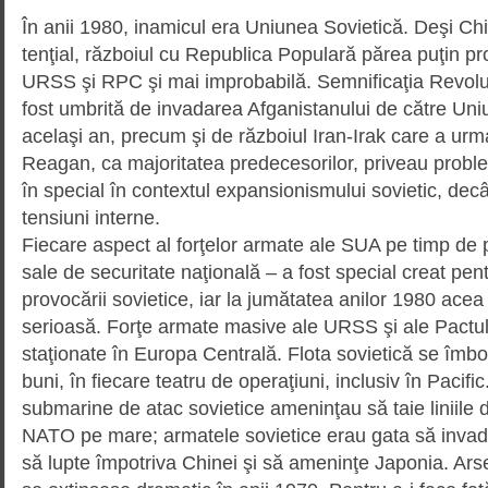
În anii 1980, inamicul era Uniunea Sovietică. Deşi C
tenţial, războiul cu Republica Popu­lară părea puţin prob
URSS şi RPC şi mai impro­babilă. Semnificaţia Revoluţ
fost umbrită de invadarea Afganistanului de către Uniu
acelaşi an, precum şi de răz­boiul Iran-Irak care a urmat
Reagan, ca majoritatea prede­ce­sorilor, priveau prob
în special în contextul expan­sionismului sovietic, dec
tensiuni interne.
Fiecare aspect al forţelor armate ale SUA pe timp de pac
sale de securitate naţională – a fost special creat pe
provocării sovietice, iar la jumătatea anilor 1980 ace
serioasă. Forţe armate masive ale URSS şi ale Pactul
staţionate în Europa Centrală. Flota sovietică se îmbo
buni, în fiecare teatru de operaţiuni, inclusiv în Pacific
submarine de atac sovietice ame­ninţau să taie liniile 
NATO pe mare; armatele so­vietice erau gata să invade
să lupte împotriva Chinei şi să ameninţe Japonia. Arse