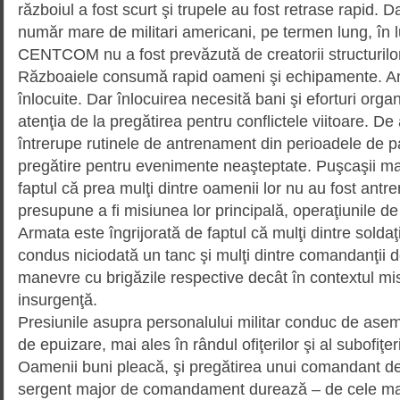
războiul a fost scurt şi trupele au fost retrase rapid. 
număr mare de militari americani, pe termen lung, în lu
CENTCOM nu a fost prevăzută de creatorii structurilo
Războaiele consumă rapid oameni şi echipamente. Amb
înlocuite. Dar înlocuirea necesită bani şi eforturi orga
atenţia de la pregătirea pentru conflictele viitoare. D
întrerupe rutinele de antre­na­ment din perioadele de 
pregătire pentru evenimente neaşteptate. Puşcaşii mari
faptul că prea mulţi dintre oamenii lor nu au fost antr
presupune a fi misiunea lor principală, operaţiunile de
Armata este îngrijorată de faptul că mulţi dintre soldaţ
condus niciodată un tanc şi mulţi dintre comandanţii 
manevre cu brigăzile respective decât în contextul mis
insurgenţă.
Presiunile asupra personalului militar conduc de asem
de epuizare, mai ales în rândul ofiţerilor şi al subofiţer
Oamenii buni pleacă, şi pre­gătirea unui comandant d
sergent major de coman­dament durează – de cele mai 