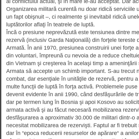
ai conflictului actual, şi în mare le-au acceptat. Dar
Organizarea militară curentă nu doar ridică serviciile u
un fapt obişnuit –, ci realmente şi inevitabil ridică unel
luptătorilor aflaţi în teatrele de luptă.
Încă o presiune neprevăzută este tensiunea dintre memb
rezervă (inclusiv Garda Naţională) din forţele tereste d
Armată. În anii 1970, presiunea construirii unei forţe
din voluntari, împreună cu nevoia de a reduce cheltuie
din Vietnam şi creşterea în acelaşi timp a ameninţării
Armata să accepte un schimb important. S-au trecut nu
combat, dar esenţiale în unităţile de rezervă, pentru 
multe funcţii de luptă în forţa activă. Problemele pus
devenit evidente în anii 1990, când desfăşurările de 
dar pe termen lung în Bosnia şi apoi Kosovo au solicita
armata activă şi au făcut necesară mobilizarea rezerviş
desfăşurarea a aproximativ 30.000 de militari dintr-o
necesitat mo­bi­lizarea de rezervişti. Faptul ar fi trebu
dar în “epoca reducerii resurselor de apărare“ a anilo