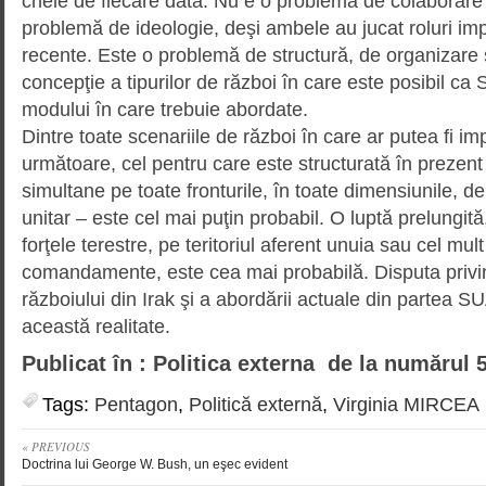
cheie de fiecare dată. Nu e o problemă de colaborare
problemă de ideologie, deşi am­bele au jucat roluri imp
recente. Este o problemă de struc­tură, de organizare ş
concepţie a tipurilor de război în care este posibil ca 
modului în care trebuie abordate.
Dintre toate scenariile de război în care ar putea fi im
următoare, cel pentru care este structurată în prezent
simultane pe toate fronturile, în toate dimensiunile, d
unitar – este cel mai puţin probabil. O luptă pre­lun­gi
forţele terestre, pe teritoriul aferent unuia sau cel mu
comandamente, este cea mai probabilă. Disputa privind
războiului din Irak şi a abordării actuale din partea 
această realitate.
Publicat în : Politica externa de la numărul 
Tags:
Pentagon
,
Politică externă
,
Virginia MIRCEA
« PREVIOUS
Doctrina lui George W. Bush, un eşec evident