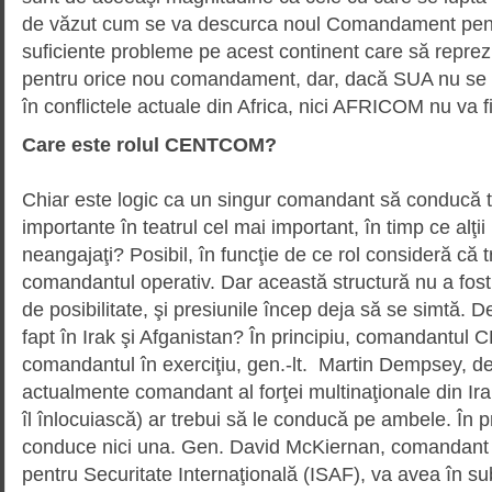
de văzut cum se va descurca noul Coman­da­ment pent
suficiente probleme pe acest continent care să reprez
pentru orice nou comandament, dar, dacă SUA nu se i
în conflictele actuale din Africa, nici AFRICOM nu va f
Care este rolul CENTCOM?
Chiar este logic ca un singur comandant să conducă toat
importante în teatrul cel mai important, în timp ce alţii
neangajaţi? Posibil, în funcţie de ce rol consideră că 
comandantul operativ. Dar această structură nu a fost 
de posibilitate, şi presiunile încep deja să se simtă. 
fapt în Irak şi Afganistan? În principiu, comandantu
comandantul în exerciţiu, gen.-lt. Martin Dempsey, d
actualmente comandant al forţei multi­na­ţionale din Ira
îl înlo­cu­iască) ar trebui să le conducă pe ambele. În p
conduce nici una. Gen. David McKiernan, co­mandant a
pentru Securitate Internaţională (ISAF), va avea în sub