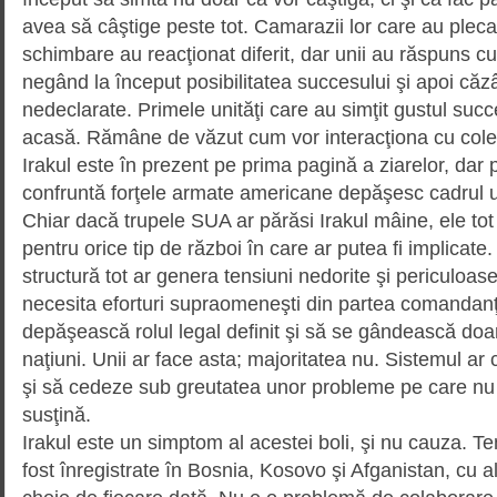
avea să câştige peste tot. Camarazii lor care au pleca
schimbare au reacţionat diferit, dar unii au răspuns c
negând la început posibilitatea succesului şi apoi căzâ
nedeclarate. Primele unităţi care au simţit gustul succ
acasă. Rămâne de văzut cum vor interacţiona cu colegi
Irakul este în prezent pe prima pagină a ziarelor, dar
confruntă forţele armate americane depăşesc cadrul un
Chiar dacă trupele SUA ar părăsi Irakul mâine, ele tot 
pentru orice tip de război în care ar putea fi implicate.
structură tot ar genera ten­siu­ni nedorite şi periculoas
necesita eforturi supraomeneşti din partea comandanţil
depăşească rolul legal definit şi să se gândească doar 
naţiuni. Unii ar face asta; majoritatea nu. Sistemul ar
şi să cedeze sub greutatea unor pro­ble­me pe care nu
susţină.
Irakul este un simptom al acestei boli, şi nu cauza. Te
fost înregistrate în Bosnia, Kosovo şi Afganistan, cu al