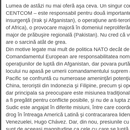
Lumea de astăzi nu mai oferă aşa ceva. Un singur 
CENTCOM – este responsabil pentru două importante 
insurgenţă (Irak şi Afganistan), o operaţiune anti-tero
of Africa), o provocare majoră în domeniul neproliferări
major de prăbuşire regională (Pakistan). Nu cred că
are o sarcină atât de grea.
Din motive legate mai mult de politica NATO decât de l
Comandamentul European are respon­sabilitatea nomina
operaţiunilor de luptă din Afga­nis­tan, dar povara purtăr
locului nu apasă pe umerii coman­damentului suprem 
Pacific se confruntă cu nume­roase ameninţări potenţi
China, teroriştii din Indonezia şi Filipine, precum şi ope
dar principala sa preo­cu­pare este misiunea tradiţiona
a fi pregătit pentru conflicte posibile, şi nu de a lupt
Sudic este an­ga­jat în diferite misiuni, între care coord
drog în întreaga Americă Latină şi contra­ca­rarea lider
Venezuelei, Hugo Chávez. Dar, din nou, presiunile cu
sunt de aceeaşi magnitudine ca cele cu care se l