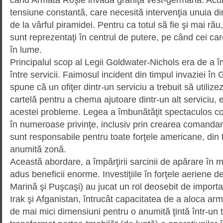
tensiune constantă, care necesită intervenţia unuia dintr
de la vârful piramidei. Pentru ca totul să fie şi mai rău
sunt reprezentaţi în centrul de putere, pe când cei car
în lume.
Principalul scop al Legii Goldwater-Nichols era de a 
între servicii. Faimosul incident din timpul invaziei în
spune că un ofiţer dintr-un serviciu a trebuit să utilize
cartelă pentru a chema ajutoare dintr-un alt serviciu,
acestei probleme. Legea a îmbunătăţit spectaculos coo
în numeroase privinţe, inclusiv prin crearea comanda
sunt responsabile pentru toate forţele americane, din to
anumită zonă.
Această abordare, a împărţirii sarcinii de apărare în mo
adus beneficii enorme. Investiţiile în forţele aeriene de
Marină şi Puşcaşi) au jucat un rol deosebit de importan
Irak şi Afganistan, întrucât capacitatea de a aloca ar
de mai mici dimensiuni pentru o anumită ţintă într-un t