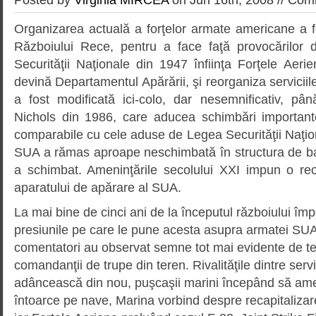
Organizarea actuală a forţelor armate americane a f
Războiului Rece, pentru a face faţă provocărilor
Securităţii Naţionale din 1947 înfiinţa Forţele Aer
devină Departamentul Apărării, şi reorganiza serviciile
a fost modificată ici-colo, dar nesemnificativ, p
Nichols din 1986, care aducea schimbări important
comparabile cu cele aduse de Legea Securităţii Naţio
SUA a rămas aproape neschimbată în structura de ba
a schimbat. Ameninţările secolului XXI impun o reo
aparatului de apărare al SUA.
La mai bine de cinci ani de la începutul războiului împ
presiunile pe care le pune acesta asupra armatei SUA 
comentatori au obser­vat semne tot mai evidente de te
comandanţii de trupe din teren. Rivalităţile dintre serv
adâncească din nou, puşcaşii marini începând să ame
întoarce pe nave, Marina vorbind despre recapitalizarea