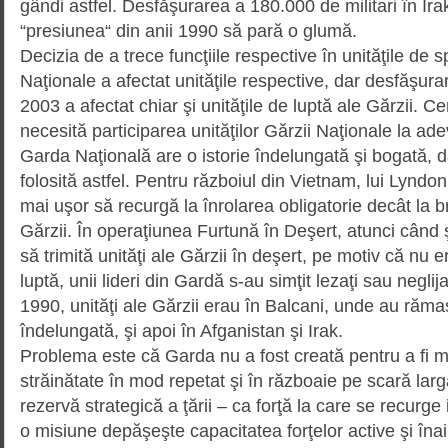
gândi astfel. Desfăşurarea a 180.000 de militari în Ira
“presiunea“ din anii 1990 să pară o glumă.
Decizia de a trece funcţiile res­pec­tive în unităţile de sp
Naţionale a afectat unităţile respec­tive, dar desfăşur
2003 a afectat chiar şi unităţile de luptă ale Gărzii. C
necesită participarea unităţilor Gărzii Naţionale la adev
Garda Naţională are o istorie îndelungată şi bogată, d
folosită astfel. Pentru războiul din Vietnam, lui Lyndo
mai uşor să recurgă la înrolarea obligatorie decât la br
Gărzii. În operaţiunea Furtună în Deşert, atunci când ş
să trimită unităţi ale Gărzii în deşert, pe motiv că nu 
luptă, unii lideri din Gardă s-au simţit lezaţi sau neglijaţ
1990, unităţi ale Gărzii erau în Balcani, unde au răm
îndelungată, şi apoi în Afganistan şi Irak.
Problema este că Garda nu a fost creată pentru a fi mob
străinătate în mod repetat şi în războaie pe scară larg
rezervă strategică a ţării – ca forţă la care se recurge
o misiune depăşeşte capacitatea forţelor active şi înai