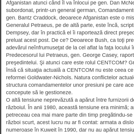
Afga­nistan atunci când îl va înlocui pe gen. Dan McNei
subordonat, printr-un general german, Coman­da­me
gen. Bantz Craddock, deoarece Afganistan este o mi
Generalul Petraeus, pe de altă parte, este încă, script
Dempsey, dar în practică el îi raportează direct preşe­
preluat acest post. De ce? Deoarece Bush, ca toţi pre­
adevărul neînfru­mu­seţat de la cel aflat la faţa locului 
Predecesorul lui Petraeus, gen. George Casey, raporta
preşedintelui. Şi atunci care este rolul CENTCOM? Gr
însă că situaţia actuală a CENTCOM nu este ceea ce şi
reformei Goldwater-Nichols. Natura conflictelor actua
structura coman­damentelor unor presiuni pe care ace
concepute să le gestioneze.
O altă tensiune neprevăzută a apărut între furnizorii de
războiul. În anii 1980, această tensiune era minimă; a
petreceau cea mai mare parte din timp pregătindu-se p
război scurt, acest lucru nu ar fi contat: armata a dis
numeroase în Kuweit în 1990, dar nu au apărut tensi