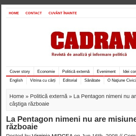
HOME
CONTACT
CUVÂNT ÎNAINTE
Cover story
Economie
Politică externă
Eveniment
Idei c
English
Vitrina cu cărți
Editorial
Sănătate
O Naţiune Civic
Home
»
Politică externă
» La Pentagon nimeni nu ar
câştiga războaie
La Pentagon nimeni nu are misiune
războaie
Posted by
Virginia MIRCEA
on Jun 16th, 2008 //
Comm