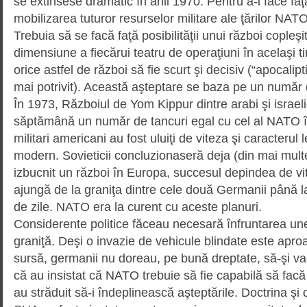
se extinsese dramatic în anii 1970. Pentru a-i face fa
mobilizarea tuturor resurselor mili­tare ale ţărilor NATO ş
Trebuia să se facă faţă posibilităţii unui război copleşi
dimensiune a fiecărui teatru de operaţiuni în acelaşi t
orice astfel de război să fie scurt şi decisiv (“apocalipt
mai potrivit). Această aşteptare se baza pe un număr d
În 1973, Războiul de Yom Kippur dintre arabi şi israelie
săptămână un număr de tancuri egal cu cel al NATO î
militari americani au fost uluiţi de vite­za şi caracterul
modern. Sovieticii concluzionaseră deja (din mai multe
izbucnit un război în Europa, suc­cesul depindea de vi
ajungă de la graniţa dintre cele două Germanii până l
de zile. NATO era la curent cu aceste planuri.
Considerente politice făceau necesară înfruntarea unei
graniţă. Deşi o invazie de vehicule blindate este aproa
sursă, germanii nu doreau, pe bună dreptate, să-şi vad
că au insistat că NATO trebuie să fie capabilă să facă
au străduit să-i îndeplinească aşteptările. Doctrina şi 