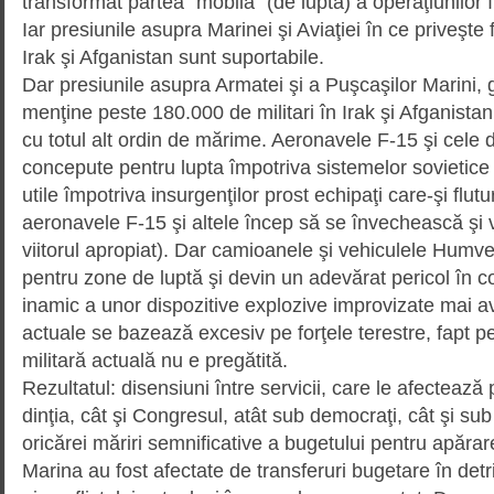
transformat partea “mobilă“ (de luptă) a operaţiunilor î
Iar presiunile asupra Marinei şi Aviaţiei în ce priveşte 
Irak şi Afganistan sunt suportabile.
Dar presiunile asupra Armatei şi a Puşcaşilor Marini,
menţine peste 180.000 de militari în Irak şi Afganistan
cu totul alt ordin de mărime. Aeronavele F-15 şi cele d
concepute pentru lupta împo­triva sistemelor sovietice
utile împotriva insurgenţilor prost echipaţi care-şi flut
aeronavele F-15 şi altele încep să se învechească şi vo
viitorul apropiat). Dar camioanele şi vehiculele Humv
pentru zone de luptă şi devin un adevărat pericol în cond
inamic a unor dispozitive explozive improvizate mai a
actuale se ba­zează excesiv pe forţele terestre, fapt p
militară actuală nu e pregătită.
Rezultatul: disensiuni între servicii, care le afectează 
dinţia, cât şi Congresul, atât sub democraţi, cât şi su
oricărei măriri semnificative a bugetului pentru apărar
Marina au fost afectate de transferuri bugetare în detri