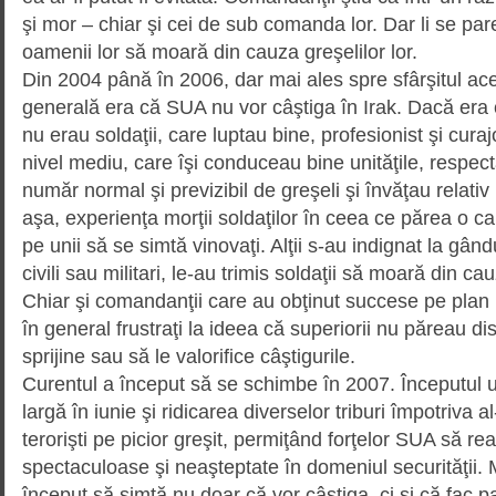
şi mor – chiar şi cei de sub comanda lor. Dar li se par
oamenii lor să moară din cauza greşelilor lor.
Din 2004 până în 2006, dar mai ales spre sfârşitul ace
generală era că SUA nu vor câştiga în Irak. Dacă era 
nu erau soldaţii, care luptau bine, profesionist şi cura
nivel mediu, care îşi conduceau bine unităţile, respec
număr normal şi previzibil de greşeli şi învăţau relativ
aşa, experienţa morţii soldaţilor în ceea ce părea o ca
pe unii să se simtă vinovaţi. Alţii s-au indignat la gândul
civili sau militari, le-au trimis soldaţii să moară din ca
Chiar şi comandanţii care au obţinut succese pe plan 
în general frustraţi la ideea că superiorii nu păreau di
sprijine sau să le valorifice câştigurile.
Curentul a început să se schimbe în 2007. Începutul 
largă în iunie şi ridicarea diverselor triburi împotriva 
terorişti pe picior greşit, permiţând forţelor SUA să re
spectaculoase şi neaşteptate în domeniul securităţii.
început să simtă nu doar că vor câştiga, ci şi că fac pa