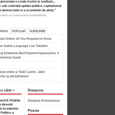
eprezentat o cruda trezire la realitate...
 sub controlul opiniei publice, capitalismul
a democratiei si a economiei de piata.”
orten, in Lumea post-corporatista.
 NEWS
POPULAR
SUBSCRIBE
ots Online: All You Required to Know
in Native-Language Live Tabellen
ng Enterprise Best Payment Approaches: A
hensive Guide
6
acja wieku w Total Casino: Jakie
nty są akceptowane
cu cărți »
Diaspora
astră Virginia
Diaspora Romaneasca
 devenit
l Academiei
Poezie
 Politice a