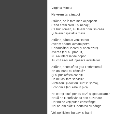
Virginia Mircea
Ne vrem țara înapoi
Străine, ce în ţara mea ai poposit
Când eram credul şi necăjit,
Ca bun român, eu te-am primit în casă
Şi te-am ospătat la masă.
Străine, când ai venit la noi
Aveam păduri, aveam petrol.
Conducătorii lacomi şi nechibzuiţi
Averea ţării au prăduit,
Nu i-a interesat de popor,
Au vrut să-şi rotunjească averile lor.
Străine, acum când ţara-i strâmtorată
Ne dai banii cu cămată?
Şi ai pus atâtea condiţii,
De ne laşi fără servicii?
Profesorii şi doctorii sunt în şomaj,
Economia ţării este în picaj.
Ne cereţi plată pentru criză şi globalizare?
Nouă ne flutură vântul prin buzunare.
Dar nu ne veţi putea constrânge,
Noi ne-am plătit Libertatea cu sânge!
Voi, politicieni hulpavi şi haini