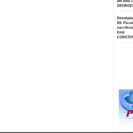
din anul 
GEORGE
Revoluția
89: Pacat
sacrificiu
Emil
CONSTA