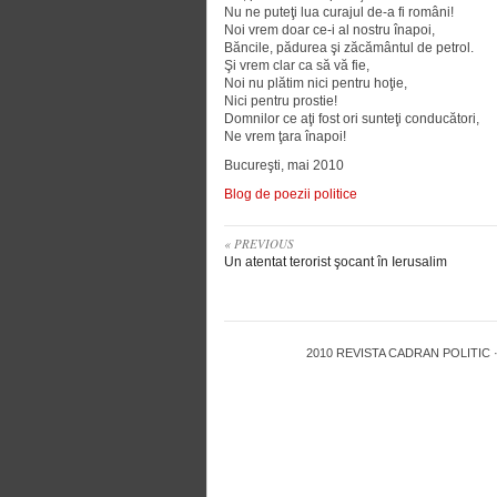
Nu ne puteţi lua curajul de-a fi români!
Noi vrem doar ce-i al nostru înapoi,
Băncile, pădurea şi zăcământul de petrol.
Şi vrem clar ca să vă fie,
Noi nu plătim nici pentru hoţie,
Nici pentru prostie!
Domnilor ce aţi fost ori sunteţi conducători,
Ne vrem ţara înapoi!
Bucureşti, mai 2010
Blog de poezii politice
« PREVIOUS
Un atentat terorist şocant în Ierusalim
2010
REVISTA CADRAN POLITIC