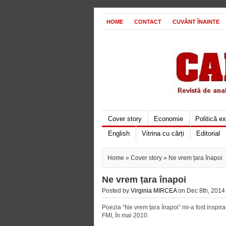
HOME
CONTACT
CUVÂNT ÎNAINTE
Cover story
Economie
Politică e
English
Vitrina cu cărți
Editorial
Home
»
Cover story
» Ne vrem țara înapoi
Ne vrem țara înapoi
Posted by
Virginia MIRCEA
on Dec 8th, 2014 
Poezia “Ne vrem țara înapoi” mi-a fost inspira
FMI, în mai 2010.