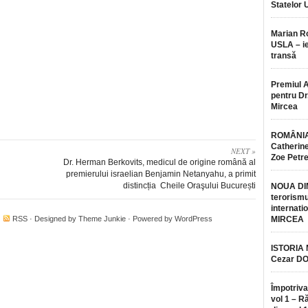
Statelor 
Marian 
USLA – ie
transă
Premiul 
pentru Dr.
Mircea
ROMÂNIA
Catherine
NEXT »
Zoe Petr
Dr. Herman Berkovits, medicul de origine română al
premierului israelian Benjamin Netanyahu, a primit
distincția Cheile Oraşului București
NOUA DI
terorismu
internatio
·
RSS
· Designed by
Theme Junkie
· Powered by
WordPress
MIRCEA
ISTORIA
Cezar D
Împotriva
vol 1 – R