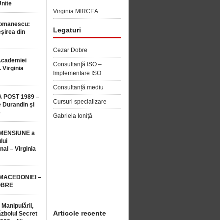
Unite
Virginia MIRCEA
Romanescu:
Legaturi
șirea din
Cezar Dobre
Academiei
Consultanţă ISO –
 Virginia
Implementare ISO
Consultanță mediu
 POST 1989 –
Cursuri specializare
 Durandin şi
e
Gabriela Ioniţă
MENSIUNE a
lui
nal – Virginia
 MACEDONIEI –
OBRE
 Manipulării,
Articole recente
ăzboiul Secret