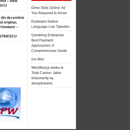
1989 – Nina
SCU
Dime Slots Online: All
You Required to Know
 din decembrie
Dudespin Native-
ul originar,
Language Live Tabellen
l fondator –
Gambling Enterprise
NTINESCU
Best Payment
Approaches: A
Comprehensive Guide
(no title)
Weryfikacja wieku w
Total Casino: Jakie
dokumenty są
akceptowane