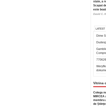
state, a r
Scapat de
este boal
David C. K
LATEST
Dime Sl
Dudesp
Gambli
Compre
77062
Weryfik
dokume
Vitrina 
Colega no
MIRCEA a
membru a
de Științe