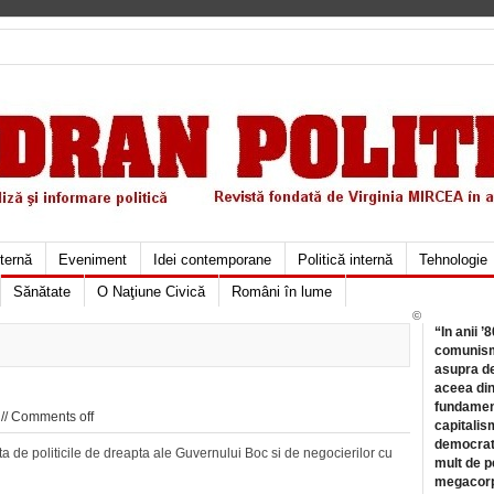
xternă
Eveniment
Idei contemporane
Politică internă
Tehnologie
Sănătate
O Naţiune Civică
Români în lume
©
“In anii ’
comunismu
asupra de
aceea din
fundament
//
Comments off
capitalis
democrati
ta de politicile de dreapta ale Guvernului Boc si de negocierilor cu
mult de pe
megacorpo