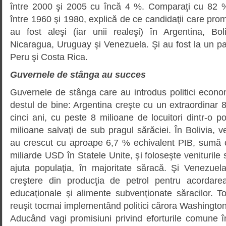
între 2000 şi 2005 cu încă 4 %. Comparaţi cu 82 %
între 1960 şi 1980, explică de ce candidaţii care prom
au fost aleşi (iar unii realeşi) în Argentina, Boli
Nicaragua, Uruguay şi Venezuela. Şi au fost la un pa
Peru şi Costa Rica.
Guvernele de stânga au succes
Guvernele de stânga care au introdus politici econo
destul de bine: Argentina creşte cu un extraordinar
cinci ani, cu peste 8 milioane de locuitori dintr-o p
milioane salvaţi de sub pragul sărăciei. În Bolivia, ve
au crescut cu aproape 6,7 % echivalent PIB, sumă 
miliarde USD în Statele Unite, şi foloseşte veniturile
ajuta populaţia, în majoritate săracă. Şi Venezuela
creştere din producţia de petrol pentru acordarea
educaţionale şi alimente subvenţionate săracilor. 
reuşit tocmai implementând politici cărora Washington
Aducând vagi promisiuni privind eforturile comune î