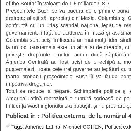
of the South” în valoare de 1,5 miliarde USD.
Preşedintele Bush se va bucura de o primire bună 
dreapta: aliaţii săi apropiaţi din Mexic, Columbia ş
confruntă cu un uriaş scandal naţional legat de respo
guvernamentali faţă de uciderea în masă şi asasinarea
Columbia sunt ucişi în fiecare an mai mulţi lideri sindi
la un loc. Guatemala este un alt aliat de dreapta, cu 
priveşte drepturile omului: acum două săptămâni,
America Centrală au fost ucişi de o echipă a morţi
guatemalezi. Toate cele trei guverne au legături cu tr
foarte probabil preşedintele Bush îi va lăuda pen
împotriva drogurilor.
Totul se reduce la negare. Schimbările politice ş
America Latină reprezintă o ruptură serioasă de polit
Influenţa Washingtonului s-a păbuşit, şi nu prea are ş
Publicat în : Politica externa de la numărul 
Tags:
America Latină
,
Michael COHEN
,
Politică ex