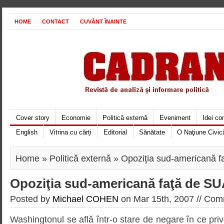
HOME
CONTACT
CUVÂNT ÎNAINTE
Cover story
Economie
Politică externă
Eveniment
Idei c
English
Vitrina cu cărți
Editorial
Sănătate
O Naţiune Civic
Home
»
Politică externă
» Opoziţia sud-americană f
Opoziţia sud-americană faţă de S
Posted by
Michael COHEN
on Mar 15th, 2007 //
Comm
Washingtonul se află într-o stare de negare în ce prive