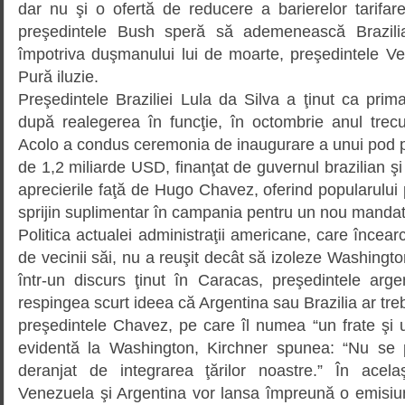
dar nu şi o ofertă de reducere a barierelor tarifa
preşedintele Bush speră să ademenească Brazili
împotriva duşmanului lui de moarte, preşedintele 
Pură iluzie.
Preşedintele Braziliei Lula da Silva a ţinut ca prim
după realegerea în funcţie, în octombrie anul trecu
Acolo a condus ceremonia de inaugurare a unui pod p
de 1,2 miliarde USD, finanţat de guvernul brazilian şi
aprecierile faţă de Hugo Chavez, oferind popularulu
sprijin suplimentar în campania pentru un nou mandat
Politica actualei administraţii americane, care încea
de vecinii săi, nu a reuşit decât să izoleze Washingt
într-un discurs ţinut în Caracas, preşedintele arge
respingea scurt ideea că Argentina sau Brazilia ar tre
preşedintele Chavez, pe care îl numea “un frate şi un
evidentă la Washington, Kirchner spunea: “Nu se 
deranjat de integrarea ţărilor noastre.” În acel
Venezuela şi Argentina vor lansa împreună o emisiun