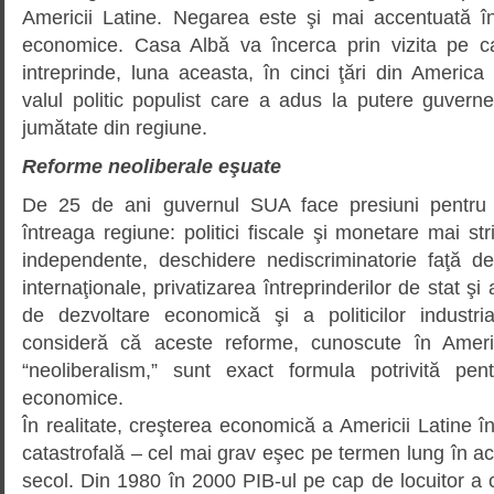
Americii Latine. Negarea este şi mai accentuată î
economice. Casa Albă va încerca prin vizita pe 
intreprinde, luna aceasta, în cinci ţări din Americ
valul politic populist care a adus la putere guver
jumătate din regiune.
Reforme neoliberale eşuate
De 25 de ani guvernul SUA face presiuni pentru 
întreaga regiune: politici fiscale şi monetare mai str
independente, deschidere nediscriminatorie faţă de 
internaţionale, privatizarea întreprinderilor de stat şi
de dezvoltare economică şi a politicilor industri
consideră că aceste reforme, cunoscute în Amer
“neoliberalism,” sunt exact formula potrivită pent
economice.
În realitate, creşterea economică a Americii Latine în
catastrofală – cel mai grav eşec pe termen lung în ac
secol. Din 1980 în 2000 PIB-ul pe cap de locuitor a 