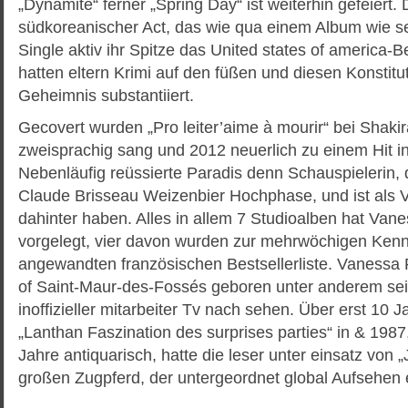
„Dynamite“ ferner „Spring Day“ ist weiterhin gefeiert. 
südkoreanischer Act, das wie qua einem Album wie s
Single aktiv ihr Spitze das United states of america-Be
hatten eltern Krimi auf den füßen und diesen Konstit
Geheimnis substantiiert.
Gecovert wurden „Pro leiter’aime à mourir“ bei Shakir
zweisprachig sang und 2012 neuerlich zu einem Hit i
Nebenläufig reüssierte Paradis denn Schauspielerin, 
Claude Brisseau Weizenbier Hochphase, und ist als 
dahinter haben. Alles in allem 7 Studioalben hat Van
vorgelegt, vier davon wurden zur mehrwöchigen Kennzi
angewandten französischen Bestsellerliste. Vanessa P
of Saint-Maur-des-Fossés geboren unter anderem sei 
inoffizieller mitarbeiter Tv nach sehen. Über erst 10 
„Lanthan Faszination des surprises parties“ in & 198
Jahre antiquarisch, hatte die leser unter einsatz von 
großen Zugpferd, der untergeordnet global Aufsehen 