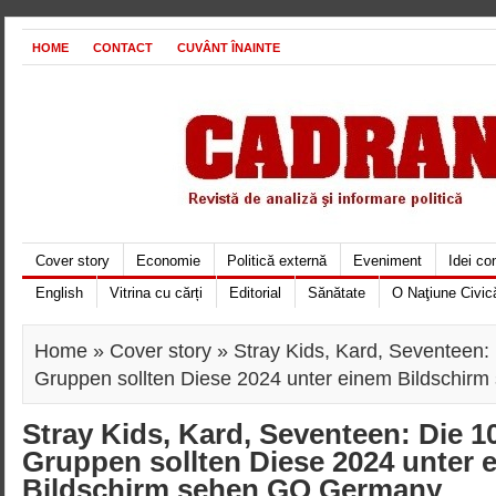
HOME
CONTACT
CUVÂNT ÎNAINTE
Cover story
Economie
Politică externă
Eveniment
Idei c
English
Vitrina cu cărți
Editorial
Sănătate
O Naţiune Civic
Home
»
Cover story
» Stray Kids, Kard, Seventeen:
Gruppen sollten Diese 2024 unter einem Bildschi
Stray Kids, Kard, Seventeen: Die 
Gruppen sollten Diese 2024 unter 
Bildschirm sehen GQ Germany