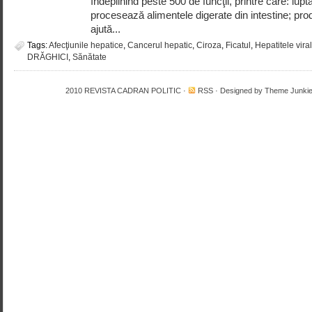
îndeplinind peste 500 de funcţii, printre care: luptă
procesează alimentele digerate din intestine; pro
ajută...
Tags:
Afecţiunile hepatice
,
Cancerul hepatic
,
Ciroza
,
Ficatul
,
Hepatitele vira
DRĂGHICI
,
Sănătate
2010
REVISTA CADRAN POLITIC
·
RSS
· Designed by
Theme Junki