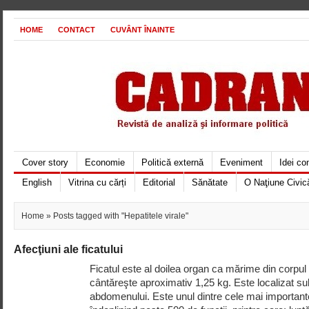
HOME
CONTACT
CUVÂNT ÎNAINTE
Cover story
Economie
Politică externă
Eveniment
Idei c
English
Vitrina cu cărți
Editorial
Sănătate
O Naţiune Civic
Home
» Posts tagged with "Hepatitele virale"
Afecţiuni ale ficatului
Ficatul este al doilea organ ca mărime din corpul
cântăreşte aproximativ 1,25 kg. Este localizat su
abdomenului. Este unul dintre cele mai importan