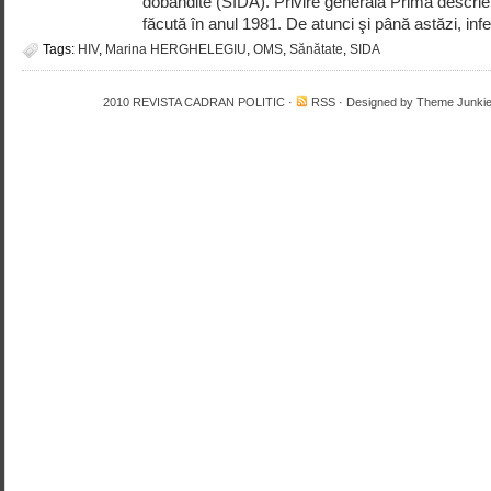
dobândite (SIDA). Privire generală Prima descrier
făcută în anul 1981. De atunci şi până astăzi, infe
Tags:
HIV
,
Marina HERGHELEGIU
,
OMS
,
Sănătate
,
SIDA
2010
REVISTA CADRAN POLITIC
·
RSS
· Designed by
Theme Junki