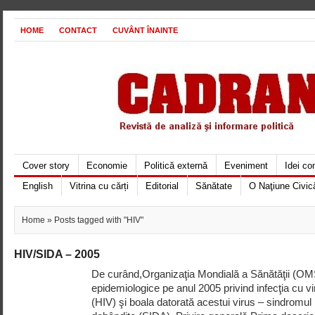
HOME
CONTACT
CUVÂNT ÎNAINTE
Cover story
Economie
Politică externă
Eveniment
Idei c
English
Vitrina cu cărți
Editorial
Sănătate
O Naţiune Civic
Home
» Posts tagged with "HIV"
HIV/SIDA – 2005
De curând,Organizaţia Mondială a Sănătăţii (OMS) 
epidemiologice pe anul 2005 privind infecţia cu v
(HIV) şi boala datorată acestui virus – sindromu