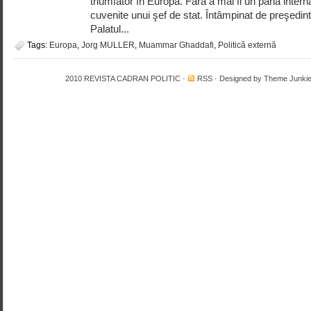
triumfător în Europa. Fără a mai fi un paria inter­na
cuvenite unui şef de stat. Întâmpinat de preşe­din
Palatul...
Tags:
Europa
,
Jorg MULLER
,
Muammar Ghaddafi
,
Politică externă
2010
REVISTA CADRAN POLITIC
·
RSS
· Designed by
Theme Junki