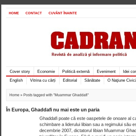
HOME
CONTACT
CUVÂNT ÎNAINTE
Cover story
Economie
Politică externă
Eveniment
Idei c
English
Vitrina cu cărți
Editorial
Sănătate
O Naţiune Civic
Home
» Posts tagged with "Muammar Ghaddafi"
În Europa, Ghaddafi nu mai este un paria
Ghaddafi poate că este oaspetele de onoare al ca
schimbare a liderului libian sau a regimului său e
decembrie 2007, dictatorul libian Muammar Ghadd