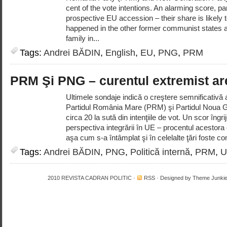
cent of the vote intentions. An alarming score, pa
prospective EU accession – their share is likely t
happened in the other former communist states 
family in...
Tags:
Andrei BĂDIN
,
English
,
EU
,
PNG
,
PRM
PRM Şi PNG – curentul extremist ar
Ultimele sondaje indică o creştere semnificativă a
Partidul România Mare (PRM) şi Partidul Noua
circa 20 la sută din intenţiile de vot. Un scor îngri
perspectiva integrării în UE – procentul acestora
aşa cum s-a întâmplat şi în celelalte ţări foste c
Tags:
Andrei BĂDIN
,
PNG
,
Politică internă
,
PRM
,
U
2010
REVISTA CADRAN POLITIC
·
RSS
· Designed by
Theme Junki