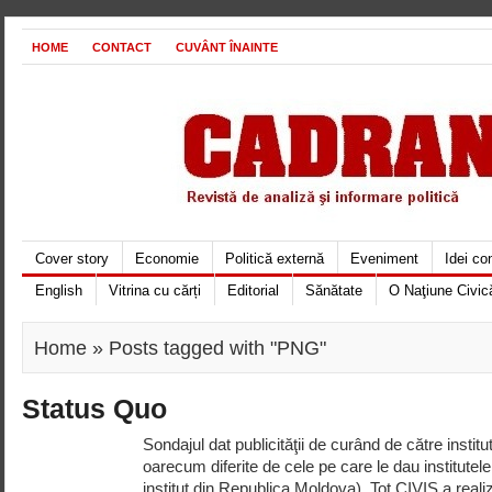
HOME
CONTACT
CUVÂNT ÎNAINTE
Cover story
Economie
Politică externă
Eveniment
Idei c
English
Vitrina cu cărți
Editorial
Sănătate
O Naţiune Civic
Home
» Posts tagged with "PNG"
Status Quo
Sondajul dat publicităţii de curând de către institu
oarecum diferite de cele pe care le dau institute
institut din Republica Moldova). Tot CIVIS a real