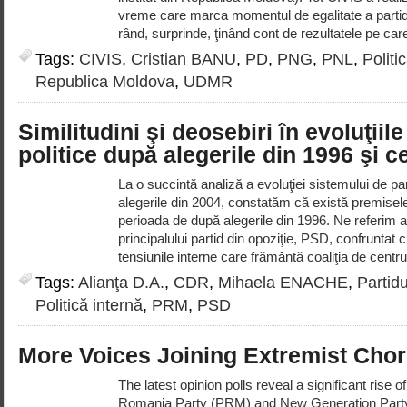
vreme care marca momentul de egalitate a partide
rând, surprinde, ţinând cont de rezultatele pe care 
Tags:
CIVIS
,
Cristian BANU
,
PD
,
PNG
,
PNL
,
Politi
Republica Moldova
,
UDMR
Similitudini şi deosebiri în evoluţiile
politice după alegerile din 1996 şi c
La o succintă analiză a evoluţiei sistemului de pa
alegerile din 2004, constatăm că există premise
perioada de după alegerile din 1996. Ne referim ai
principalului partid din opoziţie, PSD, confruntat c
tensiunile interne care frământă coaliţia de centru
Tags:
Alianţa D.A.
,
CDR
,
Mihaela ENACHE
,
Partid
Politică internă
,
PRM
,
PSD
More Voices Joining Extremist Cho
The latest opinion polls reveal a significant rise o
Romania Party (PRM) and New Generation Party